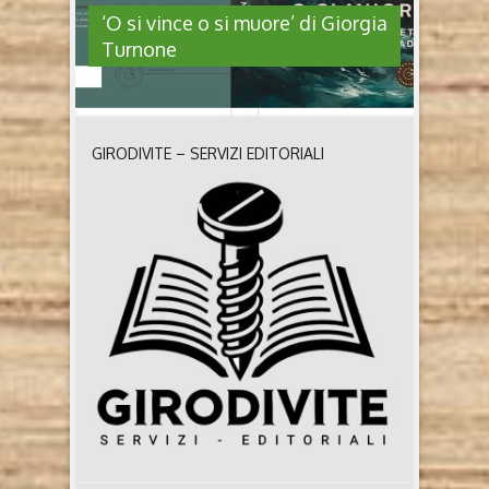
‘O si vince o si muore’ di Giorgia
Turnone
GIRODIVITE – SERVIZI EDITORIALI
‘O SI VINCE O SI MUORE’ DI
GIORGIA TURNONE
O si vince o si muore. Lineamenti interpretativi del
Trono di Spade di Giorgia Turnone (Bookabook,
2024) Chi è Giorgia Turnone Giorgia Turnone è nata
a Taranto nel 1993. Nel 2019 ha conseguito la laurea
magistrale in Scienze dell’informazione editoriale,
pubblica e sociale con il massimo dei voti,
all’Università Aldo Moro di Bari. È dottoranda di ..