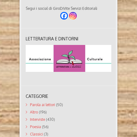
Segui i social di GiroDiVite Servizi Editoriali
LETTERATURA E DINTORNI
CATEGORIE
Parola ai lettori
(50)
Altro
(196)
Interviste
(430)
Poesia
(56)
Classici
(3)