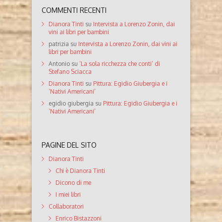
COMMENTI RECENTI
Dianora Tinti
su
Intervista a Lorenzo Zonin, dai
vini ai libri per bambini
patrizia
su
Intervista a Lorenzo Zonin, dai vini ai
libri per bambini
Antonio
su
‘La sola ricchezza che conti’ di
Stefano Sciacca
Dianora Tinti
su
Pittura: Egidio Giubergia e i
‘Nativi Americani’
egidio giubergia
su
Pittura: Egidio Giubergia e i
‘Nativi Americani’
PAGINE DEL SITO
Dianora Tinti
Chi è Dianora Tinti
Dicono di me
I miei libri
Collaboratori
Enrico Bistazzoni