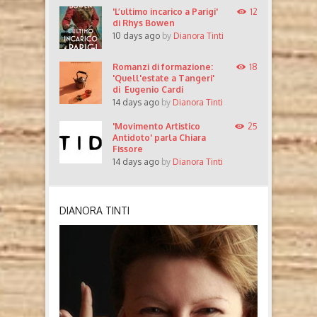
'L’ultimo incarico a Parigi'
12
di Rhys Bowen
10 days ago
by
Dianora Tinti
Romanzi di formazione:
18
'Quell'estate a Tangeri'
di Eugenio Cardi
14 days ago
by
Dianora Tinti
'Movimento Artistico
25
Antidoto' parla Chiara
Fissore
14 days ago
by
Dianora Tinti
DIANORA TINTI