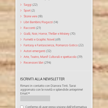
Saggi
(22)
Sport
(2)
Storie vere
(18)
Libri Bambini/Ragazzi
(14)
Racconti
(27)
Gialli, Noir, Horror, Thriller e Mistery
(70)
Fumetti e Graphic Novel
(69)
Fantasy e Fantascienza, Romanzo Gotico
(22)
Autori emergenti
(32)
Arte, Teatro, Manif Culturali e spettacolo
(39)
Recensioni libri
(294)
ISCRIVITI ALLA NEWSLETTER
Rimani in contatto con Dianora Tinti. Sarai
aggiornato con le novità e splendide anteprime!
Email
*
Confermo di aver preso visione dell'informativa