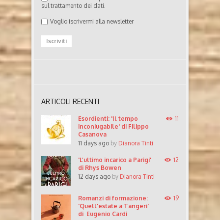
sul trattamento dei dati.
Voglio iscrivermi alla newsletter
ARTICOLI RECENTI
Esordienti: 'Il tempo
11
inconiugabile' di Filippo
Casanova
11 days ago
by
Dianora Tinti
'L’ultimo incarico a Parigi'
12
di Rhys Bowen
12 days ago
by
Dianora Tinti
Romanzi di formazione:
19
'Quell'estate a Tangeri'
di Eugenio Cardi