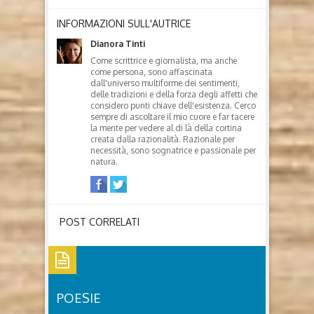
INFORMAZIONI SULL'AUTRICE
Dianora Tinti
Come scrittrice e giornalista, ma anche
come persona, sono affascinata
dall'universo multiforme dei sentimenti,
delle tradizioni e della forza degli affetti che
considero punti chiave dell'esistenza. Cerco
sempre di ascoltare il mio cuore e far tacere
la mente per vedere al di là della cortina
creata dalla razionalità. Razionale per
necessità, sono sognatrice e passionale per
natura.
POST CORRELATI
POESIE