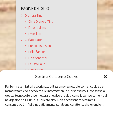
PAGINE DEL SITO
Dianora Tinti
Chi è Dianora Tinti
Dicono di me
I miei libri
Collaboratori
Enrico Bistazzoni
Lella Sansone
Lina Senserini
Fausto Bailo
David Berti
GiroDiVite Servizi editoriali
Gestisci Consenso Cookie
Valutazione Testi
Per fornire le migliori esperienze, utilizziamo tecnologie come i cookie per
Editing
memorizzare e/o accedere alle informazioni del dispositivo. Il consenso a
Correzione di bozze
queste tecnologie ci permetterà di elaborare dati come il comportamento di
navigazione o ID unici su questo sito. Non acconsentire o ritirare il
Ghostwriting
consenso può influire negativamente su alcune caratteristiche e funzioni.
Poesie
Parola ai lettori