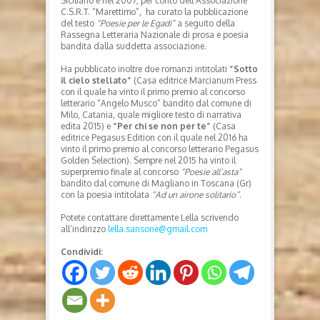
Siciliano e nel 2007, per conto dell’Associazione
C.S.R.T. “Marettimo”, ha curato la pubblicazione
del testo
“Poesie per le Egadi”
a seguito della
Rassegna Letteraria Nazionale di prosa e poesia
bandita dalla suddetta associazione.
Ha pubblicato inoltre due romanzi intitolati
“Sotto
il cielo stellato”
(Casa editrice Marcianum Press
con il quale ha vinto il primo premio al concorso
letterario “Angelo Musco” bandito dal comune di
Milo, Catania, quale migliore testo di narrativa
edita 2015) e
“Per chi se non per te”
(Casa
editrice Pegasus Edition con il quale nel 2016 ha
vinto il primo premio al concorso letterario Pegasus
Golden Selection). Sempre nel 2015 ha vinto il
superpremio finale al concorso
“Poesie all’asta”
bandito dal comune di Magliano in Toscana (Gr)
con la poesia intitolata
“Ad un airone solitario”
.
Potete contattare direttamente Lella scrivendo
all’indirizzo
lella.sansone@gmail.com
Condividi: