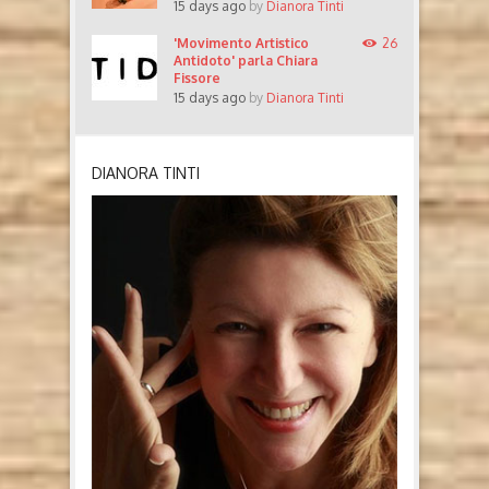
15 days ago
by
Dianora Tinti
'Movimento Artistico
26
Antidoto' parla Chiara
Fissore
15 days ago
by
Dianora Tinti
DIANORA TINTI