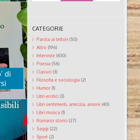
in diverse
cquisendo
unicazione
 riguardo ..
NA’ DI
CATEGORIE
Parola ai lettori
(50)
te nel
Altro
(196)
 Bertoli
 Bertoli
Interviste
(430)
(Vicenza),
Poesia
(56)
(Padova).
ità di
’ di
Classici
(3)
ziendali e
Filosofia e sociologia
(2)
si
i, è stato
Humor
(1)
Libri erotici
(3)
Libri sentimenti, amicizia, amore
(40)
Libri musica
(1)
IO’ DI
Romanzi storici
(27)
ERSI
Saggi
(22)
Sport
(2)
o Roversi