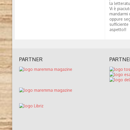
la letterat
Vi è piaciu
mandarmi 
oppure seg
sufficiente
aspetto!!
PARTNER
PARTNE