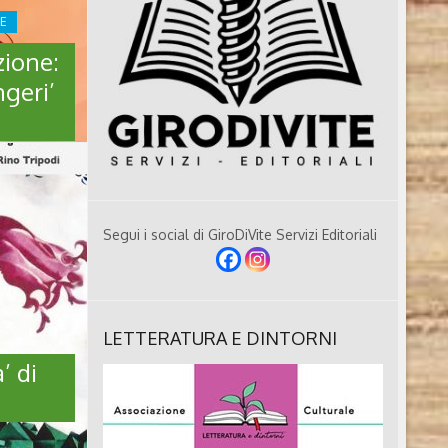
RE
ione:
ngeri’
Segui i social di GiroDiVite Servizi Editoriali
NIO
LETTERATURA E DINTORNI
o Cardi
’ di
genio Cardi
oma.
n indirizzo
 Perugia. Ha