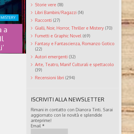
erico
Storie vere
(18)
n
Libri Bambini/Ragazzi
(14)
e e i
E MISTERY
Racconti
(27)
ha regalato
 di lavorare
a a
Gialli, Noir, Horror, Thriller e Mistery
(70)
 e il
Fumetti e Graphic Novel
(69)
Il
 ..
Fantasy e Fantascienza, Romanzo Gotico
i’
(22)
Autori emergenti
(32)
Arte, Teatro, Manif Culturali e spettacolo
(39)
SIVA A
Recensioni libri
(294)
 ‘IL
ILI’
ISCRIVITI ALLA NEWSLETTER
 Morlupi
François
Rimani in contatto con Dianora Tinti. Sarai
l’autore
aggiornato con le novità e splendide
que di
anteprime!
i ceduti per
Email
*
ealizzazione
 il libro Il