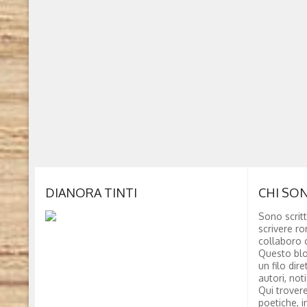
DIANORA TINTI
CHI SO
Sono scritt
scrivere ro
collaboro c
Questo blo
un filo dire
autori, not
Qui trovere
poetiche, i