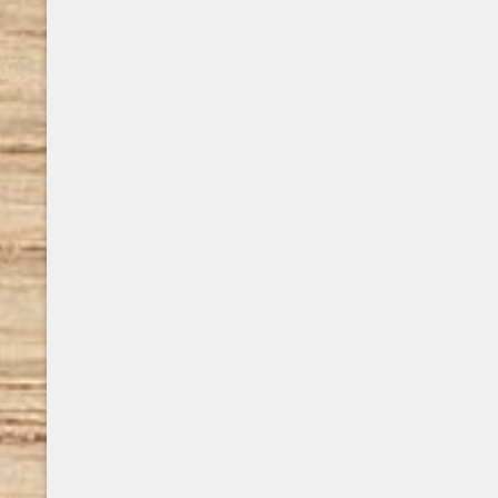
e pubblicando il suo primo libro ..
amatoriale,
con i lettori