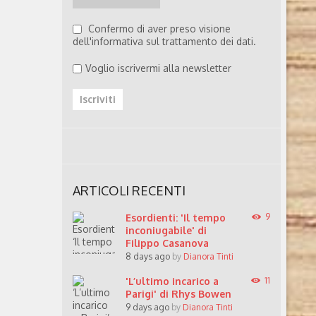
in
Confermo di aver preso visione
dell'informativa sul trattamento dei dati.
Voglio iscrivermi alla newsletter
ARTICOLI RECENTI
Esordienti: 'Il tempo
9
inconiugabile' di
Filippo Casanova
8 days ago
by
Dianora Tinti
'L’ultimo incarico a
11
Parigi' di Rhys Bowen
9 days ago
by
Dianora Tinti