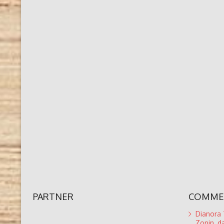
PARTNER
COMMEN
Dianora T
Zonin, da