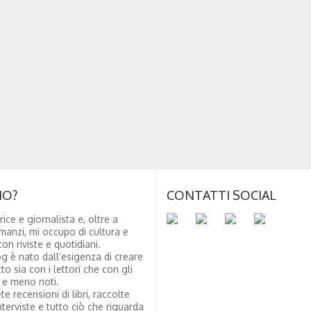
NO?
CONTATTI SOCIAL
rice e giornalista e, oltre a
manzi, mi occupo di cultura e
on riviste e quotidiani.
g è nato dall’esigenza di creare
tto sia con i lettori che con gli
i e meno noti.
te recensioni di libri, raccolte
nterviste e tutto ciò che riguarda