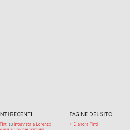
TI RECENTI
PAGINE DEL SITO
inti
su
Intervista a Lorenzo
Dianora Tinti
i vini ai libri per bambini