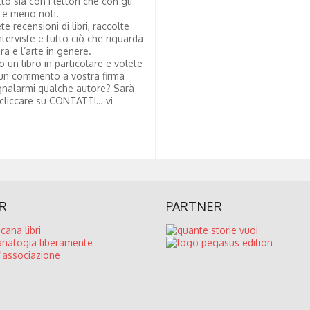
tto sia con i lettori che con gli
i e meno noti.
te recensioni di libri, raccolte
nterviste e tutto ciò che riguarda
ura e l’arte in genere.
to un libro in particolare e volete
un commento a vostra firma
nalarmi qualche autore? Sarà
 cliccare su CONTATTI… vi
R
PARTNER