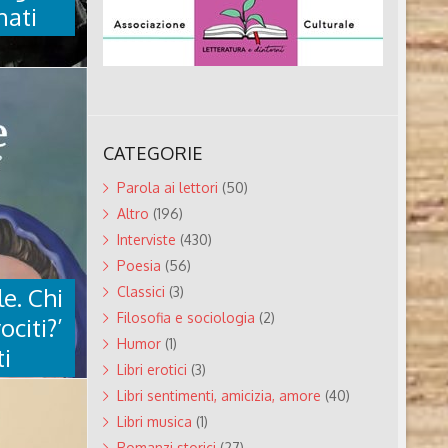
le.
nati
uaria,
 e
b sui manga
I
CATEGORIE
ETA
Parola ai lettori
(50)
Altro
(196)
reta Bienati
Interviste
(430)
e) Chi è
aia
Poesia
(56)
te femminili
le. Chi
Classici
(3)
ica per
mbini con
Filosofia e sociologia
(2)
ociti?’
ti web sui
Humor
(1)
i
o saggi,
Libri erotici
(3)
 40 paesi ..
Libri sentimenti, amicizia, amore
(40)
Libri musica
(1)
BILE.
Romanzi storici
(27)