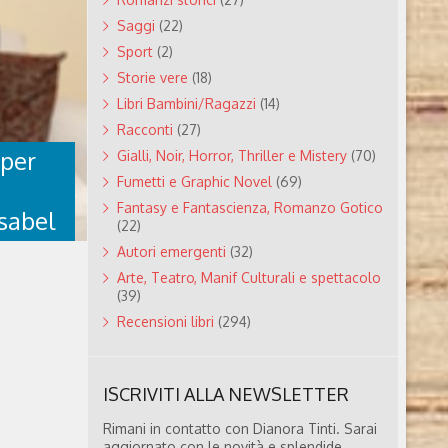
IEI
Saggi
(22)
EPPE
Sport
(2)
Storie vere
(18)
Libri Bambini/Ragazzi
(14)
o i miei
Racconti
(27)
3, Spazio
 per
alenti,
Gialli, Noir, Horror, Thriller e Mistery
(70)
Fumetti e Graphic Novel
(69)
ana, è
Fantasy e Fantascienza, Romanzo Gotico
Isabel
(22)
que attinto
er dar vita
Autori emergenti
(32)
 tempi
Arte, Teatro, Manif Culturali e spettacolo
(39)
TI PER
Recensioni libri
(294)
I
ISCRIVITI ALLA NEWSLETTER
Rimani in contatto con Dianora Tinti. Sarai
aggiornato con le novità e splendide
Giraldi