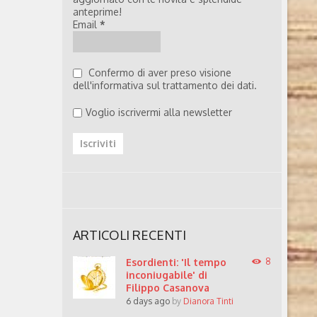
anteprime!
e Isabel
Email
*
 Vicenza.
 inediti.
ta di
 fatti
Confermo di aver preso visione
 di lavoro,
dell'informativa sul trattamento dei dati.
ivi e ..
Voglio iscrivermi alla newsletter
ARTICOLI RECENTI
Esordienti: 'Il tempo
8
inconiugabile' di
Filippo Casanova
6 days ago
by
Dianora Tinti