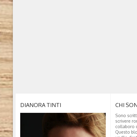
DIANORA TINTI
CHI SO
Sono scritt
scrivere ro
collaboro c
Questo blo