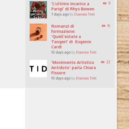
'L’ultimo incarico a
9
Parigi' di Rhys Bowen
7 days ago
by
Dianora Tinti
Romanzi di
15
formazione:
'Quell'estate a
Tangeri' di Eugenio
Cardi
10 days ago
by
Dianora Tinti
'Movimento Artistico
22
Antidoto' parla Chiara
Fissore
10 days ago
by
Dianora Tinti