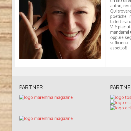
un filo dire
autori, not
Qui trovere
poetiche, i
la letterat
Vi è piaciu
mandarmi 
oppure seg
sufficiente
aspetto!!
PARTNER
PARTNE