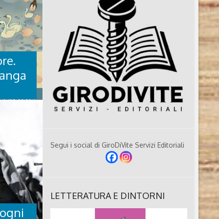
ore.
manga
 FIORE.
Segui i social di GiroDiVite Servizi Editoriali
a del
alentina
LETTERATURA E DINTORNI
dipendente)
 ha
 ogni
zi premiati