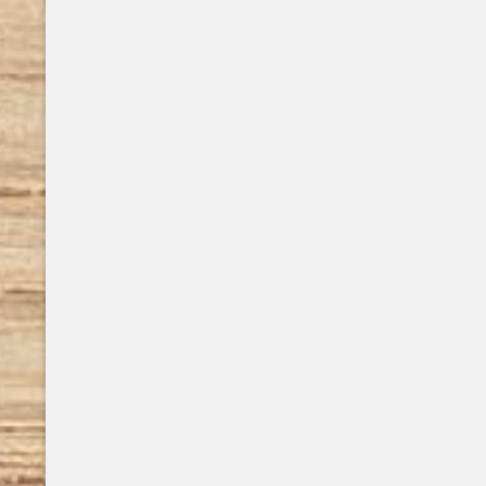
pianeta che 
narrativa thriller e spy story. Nelle sue
prequel di 
storie, l’autore ha uno stile immediato,
abbiamo scr
incalzante, che si rifà alla tradizione dei
più di tre a
romanzi d’oltreoceano, ..
affascinati
di ..