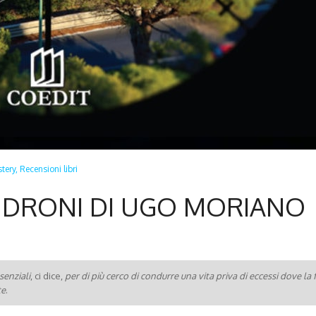
stery,
Recensioni libri
– DRONI DI UGO MORIANO
enziali
, ci dice,
per di più cerco di condurre una vita priva di eccessi dove la f
te
.