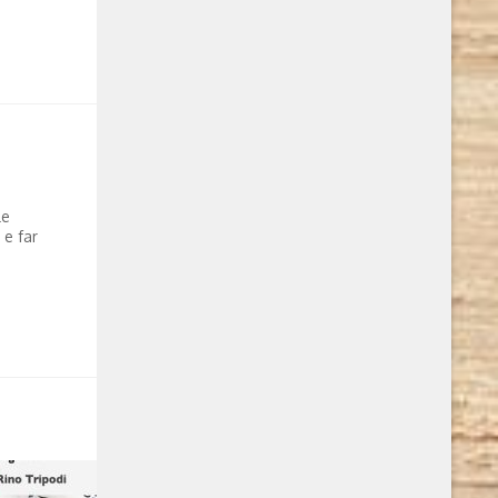
le
 e far