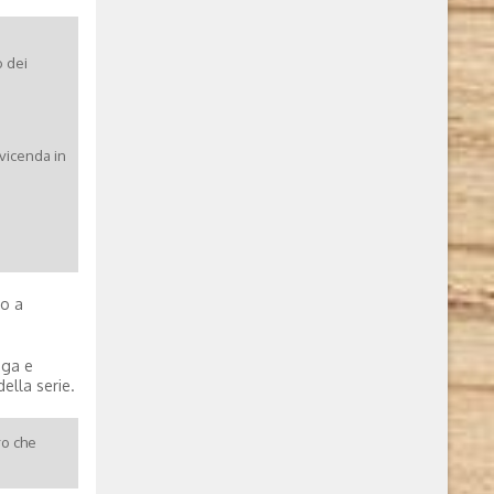
 dei
vicenda in
no a
nga e
ella serie.
ro che