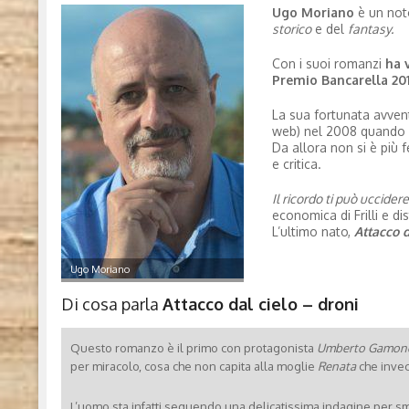
Ugo Moriano
è un noto
storico
e del
fantasy.
Con i suoi romanzi
ha 
Premio Bancarella 20
La sua fortunata avvent
web) nel 2008 quando 
Da allora non si è più 
e critica.
Il ricordo ti può uccider
economica di Frilli e di
L’ultimo nato,
Attacco d
Ugo Moriano
Di cosa parla
Attacco dal cielo – droni
Questo romanzo è il primo con protagonista
Umberto Gamon
per miracolo, cosa che non capita alla moglie
Renata
che invec
L’uomo sta infatti seguendo una delicatissima indagine per s