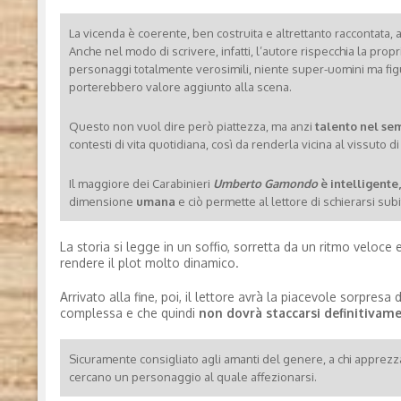
La vicenda è coerente, ben costruita e altrettanto raccontata, 
Anche nel modo di scrivere, infatti, l’autore rispecchia la propria
personaggi totalmente verosimili, niente super-uomini ma figu
porterebbero valore aggiunto alla scena.
Questo non vuol dire però piattezza, ma anzi
talento nel sem
contesti di vita quotidiana, così da renderla vicina al vissuto di
Il maggiore dei Carabinieri
Umberto Gamondo
è intelligente
dimensione
umana
e ciò permette al lettore di schierarsi subi
La storia si legge in un soffio, sorretta da un ritmo veloce
rendere il plot molto dinamico.
Arrivato alla fine, poi, il lettore avrà la piacevole sorpresa
complessa e che quindi
non dovrà staccarsi definitivam
Sicuramente consigliato agli amanti del genere, a chi apprezza
cercano un personaggio al quale affezionarsi.