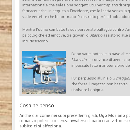
internazionale che seleziona soggetti utili per trapianti di or
farmaceutiche. In seguito all’incidente, che lo lascia senza la
varie vertebre che lo torturano, è costretto però ad abbandona
Mentre l’uomo combatte la sua personale battaglia contro l’ar
psicologiche ed emotive, tre giovani di
Alassio
assistono alle 
incuriosiscono.
Dopo varie ipotesi e in base alle
Marcello
, si convince di aver sco
in passato fatto manutenzione del
Pur perplesso all’inizio,
il maggio
che forse il ragazzo non ha torto. 
risolvere l’enigma.
Cosa ne penso
Anche qui, come nei suoi precedenti gialli,
Ugo Moriano
po
romanzo poliziesco senza avvalersi di particolari virtuos
subito ci si affeziona.