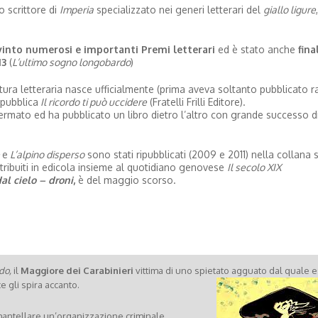
 scrittore di
Imperia
specializzato nei generi letterari del
giallo ligure
vinto numerosi e importanti Premi letterari
ed è stato anche
fina
13
(
L’ultimo sogno longobardo
)
ura letteraria nasce ufficialmente (prima aveva soltanto pubblicato r
pubblica
Il ricordo ti può uccidere
(Fratelli Frilli Editore).
fermato ed ha pubblicato un libro dietro l’altro con grande successo d
e
e
L’alpino disperso
sono stati ripubblicati (2009 e 2011) nella collana 
stribuiti in edicola insieme al quotidiano genovese
Il secolo XIX
al cielo – droni
,
è del maggio scorso.
do,
il
Maggiore dei Carabinieri
vittima di uno spietato agguato dal quale
e
e gli spira accanto.
mantellare un’organizzazione criminale