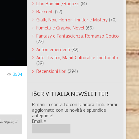
Libri Bambini/Ragazzi
(14)
Racconti
(27)
Gialli, Noir, Horror, Thriller e Mistery
(70)
Fumetti e Graphic Novel
(69)
Fantasy e Fantascienza, Romanzo Gotico
(22)
Autori emergenti
(32)
Arte, Teatro, Manif Culturali e spettacolo
(39)
Recensioni libri
(294)
3504
ISCRIVITI ALLA NEWSLETTER
Rimani in contatto con Dianora Tinti. Sarai
aggiornato con le novità e splendide
anteprime!
Email
*
amiglia, il