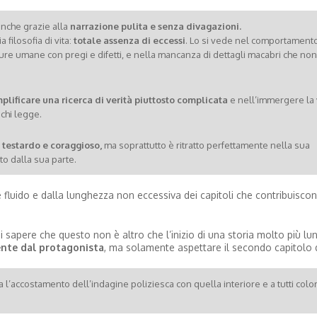
anche grazie alla
narrazione pulita e senza divagazioni.
 filosofia di vita:
totale assenza di eccessi
. Lo si vede nel comportamento
re umane con pregi e difetti, e nella mancanza di dettagli macabri che non
plificare una ricerca di verità piuttosto complicata
e nell’immergere la 
 chi legge.
, testardo e coraggioso,
ma soprattutto è ritratto perfettamente nella sua
to dalla sua parte.
 e fluido e dalla lunghezza non eccessiva dei capitoli che contribuisco
 di sapere che questo non è altro che l’inizio di una storia molto più lu
ente dal protagonista
, ma solamente aspettare il secondo capitolo d
 l’accostamento dell’indagine poliziesca con quella interiore e a tutti colo