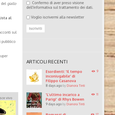
Confermo di aver preso visione
, del
giallo
dell'informativa sul trattamento dei dati.
Voglio iscrivermi alla newsletter
lista al
acconti sul
i pubblico
super
ARTICOLI RECENTI
Esordienti: 'Il tempo
9
inconiugabile' di
Filippo Casanova
8 days ago
by
Dianora Tinti
'L’ultimo incarico a
11
sce vivo
Parigi' di Rhys Bowen
9 days ago
by
Dianora Tinti
Romanzi di
17