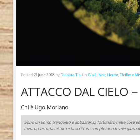
Posted
21 June 2018
by
Dianora Tinti
in
Gialli, Noir, Horror, Thriller e Mi
ATTACCO DAL CIELO 
Chi è Ugo Moriano
Sono un uomo tranquillo e abbastanza fortunato nelle cose ess
lavoro, l’orto, la lettura e la scrittura completano le mie giorna