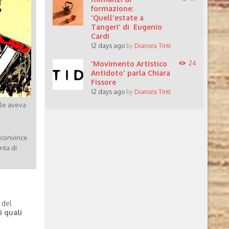
formazione:
'Quell'estate a
Tangeri' di Eugenio
Cardi
12 days ago
by
Dianora Tinti
'Movimento Artistico
24
Antidoto' parla Chiara
Fissore
12 days ago
by
Dianora Tinti
ale aveva
i convince
nta di
 del
i quali