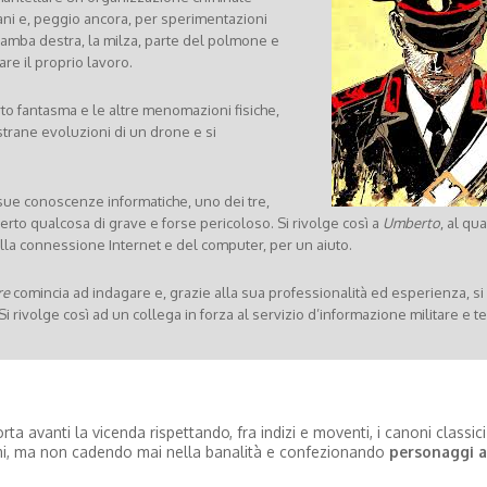
gani e, peggio ancora, per sperimentazioni
 gamba destra, la milza, parte del polmone e
re il proprio lavoro.
to fantasma e le altre menomazioni fisiche,
strane evoluzioni di un drone e si
 sue conoscenze informatiche, uno dei tre,
perto qualcosa di grave e forse pericoloso. Si rivolge così a
Umberto
, al qu
la connessione Internet e del computer, per un aiuto.
re
comincia ad indagare e, grazie alla sua professionalità ed esperienza, s
Si rivolge così ad un collega in forza al servizio d’informazione militare e te
rta avanti la vicenda rispettando, fra indizi e moventi, i canoni classici
ismi, ma non cadendo mai nella banalità e confezionando
personaggi a