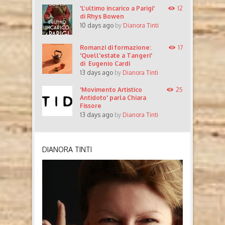
'L’ultimo incarico a Parigi'
12
di Rhys Bowen
10 days ago
by
Dianora Tinti
Romanzi di formazione:
17
'Quell'estate a Tangeri'
di Eugenio Cardi
13 days ago
by
Dianora Tinti
'Movimento Artistico
25
Antidoto' parla Chiara
Fissore
13 days ago
by
Dianora Tinti
DIANORA TINTI