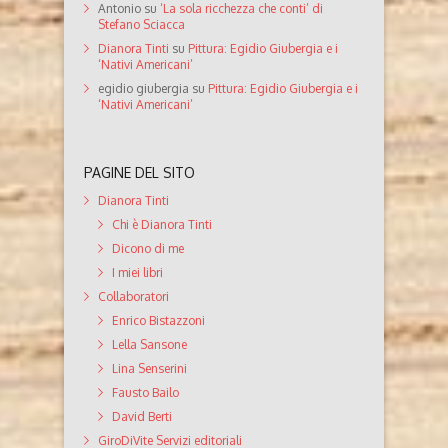
Antonio
su
‘La sola ricchezza che conti’ di
Stefano Sciacca
Dianora Tinti
su
Pittura: Egidio Giubergia e i
‘Nativi Americani’
egidio giubergia
su
Pittura: Egidio Giubergia e i
‘Nativi Americani’
PAGINE DEL SITO
Dianora Tinti
Chi è Dianora Tinti
Dicono di me
I miei libri
Collaboratori
Enrico Bistazzoni
Lella Sansone
Lina Senserini
Fausto Bailo
David Berti
GiroDiVite Servizi editoriali