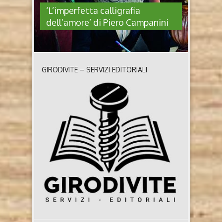
‘L’imperfetta calligrafia
dell’amore’ di Piero Campanini
GIRODIVITE – SERVIZI EDITORIALI
‘L’IMPERFETTA CALLIGRAFIA
DELL’AMORE’ DI PIERO
CAMPANINI
L’imperfetta calligrafia dell’amore di Piero Campanini
(Independently published, 2024) Chi è l’autore Nato
a Milano nel 1954, si diploma in arte all’Accademia
di Brera. Il suo primo impiego è come disegnatore di
fumetti in un piccolo studio che realizzava tavole per
editori dell’epoca. Segue il lavoro nel campo
dell’advertising, collaborando con i migliori brand
del ..