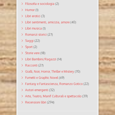
Filosofia e sociologia
(2)
Humor
(1)
Libri erotici
(3)
Libri sentimenti, amicizia, amore
(40)
Libri musica
(1)
Romanzi storici
(27)
Saggi
(22)
Sport
(2)
Storie vere
(18)
Libri Bambini/Ragazzi
(14)
Racconti
(27)
Gialli, Noir, Horror, Thriller e Mistery
(70)
Fumetti e Graphic Novel
(69)
Fantasy e Fantascienza, Romanzo Gotico
(22)
Autori emergenti
(32)
Arte, Teatro, Manif Culturali e spettacolo
(39)
Recensioni libri
(294)