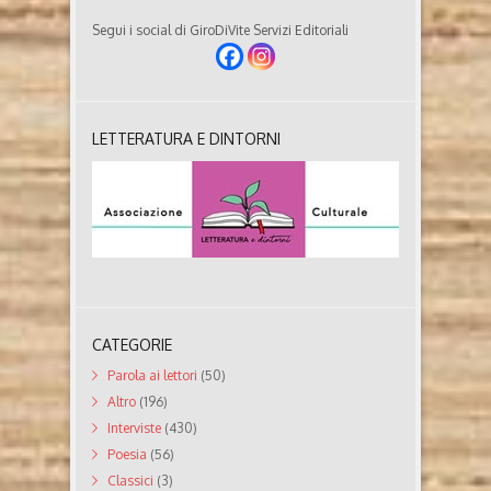
Segui i social di GiroDiVite Servizi Editoriali
LETTERATURA E DINTORNI
CATEGORIE
Parola ai lettori
(50)
Altro
(196)
Interviste
(430)
Poesia
(56)
Classici
(3)