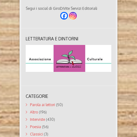
Segui i social di GiroDiVite Servizi Editoriali
LETTERATURA E DINTORNI
CATEGORIE
Parola ai lettori
(50)
Altro
(196)
Interviste
(430)
Poesia
(56)
Classici
(3)