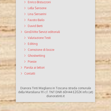
Enrico Bistazzoni
Lella Sansone
Lina Senserini
Fausto Bailo
David Berti
GiroDiVite Servizi editoriali
Valutazione Testi
Editing
Correzione di bozze
Ghostwriting
Poesie
Parola ai lettori
Contatti
Dianora Tinti Magliano in Toscana strada comunale
della Marsiliana 111 c.f. TNT DNR 60H44 E202K info (at)
dianoratinti.it