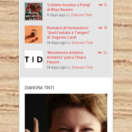
'L’ultimo incarico a Parigi'
12
di Rhys Bowen
11 days ago
by
Dianora Tinti
Romanzi di formazione:
18
'Quell'estate a Tangeri'
di Eugenio Cardi
14 days ago
by
Dianora Tinti
'Movimento Artistico
26
Antidoto' parla Chiara
Fissore
14 days ago
by
Dianora Tinti
DIANORA TINTI