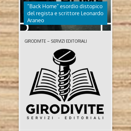
“Back Home” esordio distopico
del regista e scrittore Leonardo
Araneo
GIRODIVITE – SERVIZI EDITORIALI
“BACK HOME” ESORDIO
DISTOPICO DEL REGISTA E
SCRITTORE LEONARDO ARANEO
Back Home di Leonardo Araneo (2022, Bertoni
Editore) Chi è Leonardo Araneo Già noto nell’ambito
televisivo e cinematografico per aver curato la regia
di documentari e lungometraggi nasce a Vinci, il
paese del celeberrimo Leonardo nel 1980. Dopo la
maturità classica si laurea con Lode all’università di
Bologna con una tesi sulla Storia del cinema ..