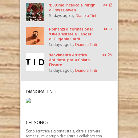
'L’ultimo incarico a Parigi'
12
di Rhys Bowen
10 days ago
by
Dianora Tinti
Romanzi di formazione:
17
'Quell'estate a Tangeri'
di Eugenio Cardi
13 days ago
by
Dianora Tinti
'Movimento Artistico
25
Antidoto' parla Chiara
Fissore
13 days ago
by
Dianora Tinti
DIANORA TINTI
CHI SONO?
Sono scrittrice e giornalista e, oltre a scrivere
romanzi, mi occupo di cultura e collaboro con