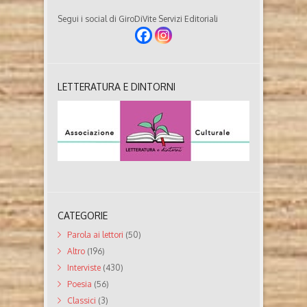
Segui i social di GiroDiVite Servizi Editoriali
LETTERATURA E DINTORNI
CATEGORIE
Parola ai lettori
(50)
Altro
(196)
Interviste
(430)
Poesia
(56)
Classici
(3)