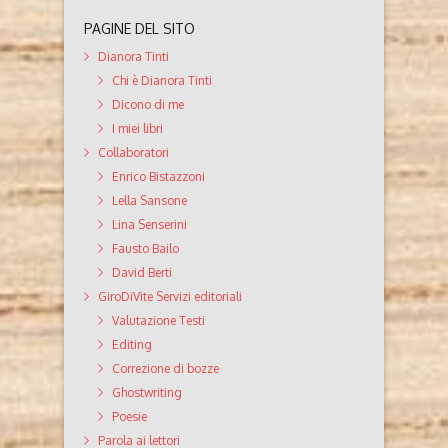
PAGINE DEL SITO
Dianora Tinti
Chi è Dianora Tinti
Dicono di me
I miei libri
Collaboratori
Enrico Bistazzoni
Lella Sansone
Lina Senserini
Fausto Bailo
David Berti
GiroDiVite Servizi editoriali
Valutazione Testi
Editing
Correzione di bozze
Ghostwriting
Poesie
Parola ai lettori