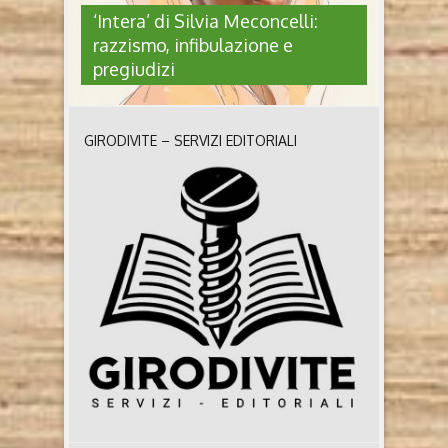
‘Intera’ di Silvia Meconcelli:
razzismo, infibulazione e
pregiudizi
GIRODIVITE – SERVIZI EDITORIALI
‘INTERA’ DI SILVIA MECONCELLI:
RAZZISMO, INFIBULAZIONE E
PREGIUDIZI
Intera di Silvia Meconcelli (Augh!, 2025) Chi è Silvia
Meconcelli Grossetana, classe 1975, Silvia
Meconcelli si è laureata in Economia all’università di
Firenze, città in cui ha vissuto per alcuni anni. Dopo
varie esperienze di studio e professionali all’estero,
ha deciso di tornare in Maremma, dove attualmente
lavora e vive con la sua famiglia. La ..