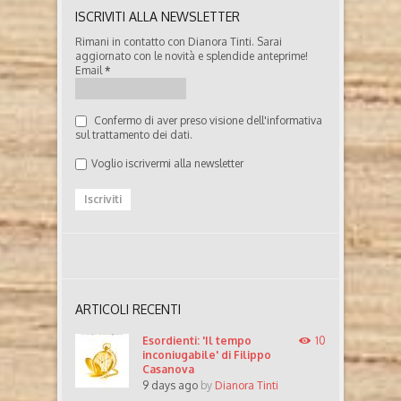
ISCRIVITI ALLA NEWSLETTER
Rimani in contatto con Dianora Tinti. Sarai
aggiornato con le novità e splendide anteprime!
Email
*
Confermo di aver preso visione dell'informativa
sul trattamento dei dati.
Voglio iscrivermi alla newsletter
ARTICOLI RECENTI
Esordienti: 'Il tempo
10
inconiugabile' di Filippo
Casanova
9 days ago
by
Dianora Tinti