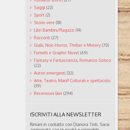
Saggi
(22)
Sport
(2)
Storie vere
(18)
Libri Bambini/Ragazzi
(14)
Racconti
(27)
Gialli, Noir, Horror, Thriller e Mistery
(70)
Fumetti e Graphic Novel
(69)
Fantasy e Fantascienza, Romanzo Gotico
(22)
Autori emergenti
(32)
Arte, Teatro, Manif Culturali e spettacolo
(39)
Recensioni libri
(294)
ISCRIVITI ALLA NEWSLETTER
Rimani in contatto con Dianora Tinti. Sarai
aggiornato con le novità e splendide