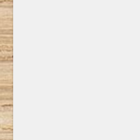
sacra, interessandosi, parallelamente,
anche alle Avanguardie russe. Autore di
numerosi libri, affronta temi spinosi e
complessi di estrema attualità, per
dimostrare alla fine di ogni percorso che
solo recuperando ..