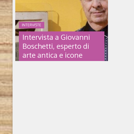
INTERVISTE
Intervista a Giovanni
Boschetti, esperto di
arte antica e icone
russe
INTERVISTA A GIOVANNI
BOSCHETTI, ESPERTO DI
ARTE ANTICA E ICONE
RUSSE
Intervista a Giovanni Boschetti,
appassionato di arte antica, esperto di
antiche icone russe. È stato uno fra i primi
studiosi italiani di questa branca dell’arte