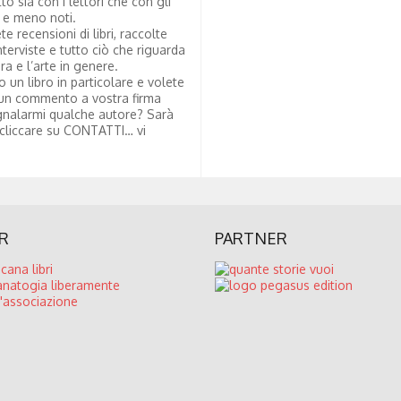
tto sia con i lettori che con gli
i e meno noti.
te recensioni di libri, raccolte
nterviste e tutto ciò che riguarda
ura e l’arte in genere.
to un libro in particolare e volete
un commento a vostra firma
nalarmi qualche autore? Sarà
 cliccare su CONTATTI… vi
R
PARTNER