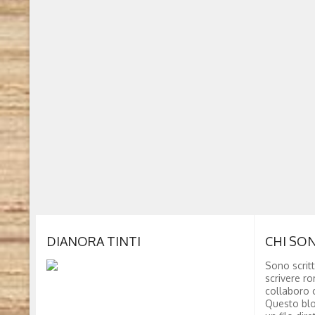
DIANORA TINTI
CHI SO
Sono scritt
scrivere ro
collaboro c
Questo blo