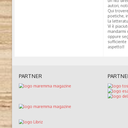
un filo dire
autori, not
Qui trovere
poetiche, i
la letterat
Vi è piaciu
mandarmi 
oppure seg
sufficiente
aspetto!!
PARTNER
PARTNE