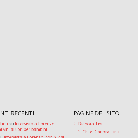
TI RECENTI
PAGINE DEL SITO
inti
su
Intervista a Lorenzo
Dianora Tinti
i vini ai libri per bambini
Chi è Dianora Tinti
su
Intervista a Lorenzo Zonin, dai