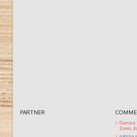
PARTNER
COMMEN
Dianora T
Zonin, da
patrizia