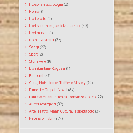
Filosofia e sociologia
(2)
Humor
(1)
Libri erotici
(3)
Libri sentimenti, amicizia, amore
(40)
Libri musica
(1)
Romanzi storici
(27)
Saggi
(22)
Sport
(2)
Storie vere
(18)
Libri Bambini/Ragazzi
(14)
Racconti
(27)
Gialli, Noir, Horror, Thriller e Mistery
(70)
Fumetti e Graphic Novel
(69)
Fantasy e Fantascienza, Romanzo Gotico
(22)
Autori emergenti
(32)
Arte, Teatro, Manif Culturali e spettacolo
(39)
Recensioni libri
(294)