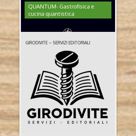
QUANTUM- Gastrofisica e
cucina quantistica
GIRODIVITE – SERVIZI EDITORIALI
QUANTUM- GASTROFISICA E
CUCINA QUANTISTICA
QUANTUM- Gastrofisica e cucina quantistica di
Sibyl von der Schulenburg e Agostino Sala (Il Prato,
2024) Chi sono gli autori Sibyl von der Schulenburg
Figlia di due autori tedeschi, è nata e cresciuta sul
lago di Lugano, in Svizzera. Si è laureata in
giurisprudenza e ha una seconda laurea in scienze
psicologiche. Dopo una carriera ..