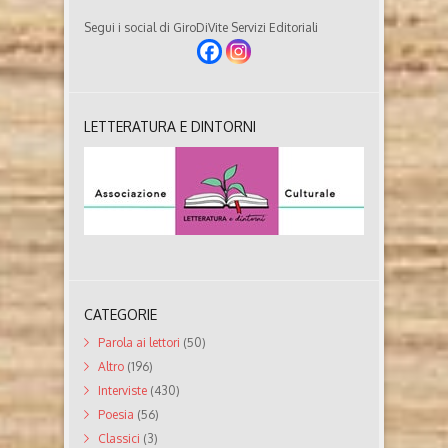
Segui i social di GiroDiVite Servizi Editoriali
LETTERATURA E DINTORNI
CATEGORIE
Parola ai lettori
(50)
Altro
(196)
Interviste
(430)
Poesia
(56)
Classici
(3)