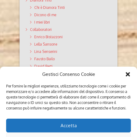
Dianora Tinti
Chi è Dianora Tinti
Dicono di me
I miei libri
Collaboratori
Enrico Bistazzoni
Lella Sansone
Lina Senserini
Fausto Bailo
David Berti
Gestisci Consenso Cookie
GiroDiVite Servizi editoriali
Valutazione Testi
Per fornire le migliori esperienze, utilizziamo tecnologie come i cookie per
Editing
memorizzare e/o accedere alle informazioni del dispositivo. Il consenso a
Correzione di bozze
queste tecnologie ci permetterà di elaborare dati come il comportamento di
navigazione o ID unici su questo sito. Non acconsentire o ritirare il
Ghostwriting
consenso può influire negativamente su alcune caratteristiche e funzioni.
Poesie
Parola ai lettori
Accetta
Contatti