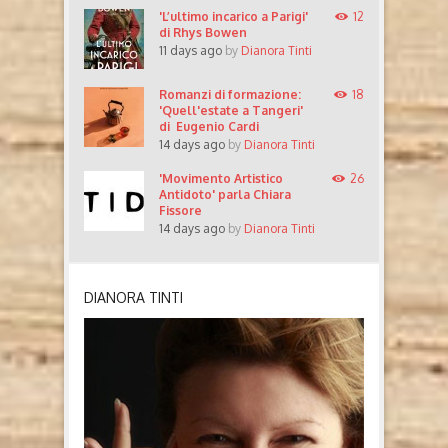
'L’ultimo incarico a Parigi'
12
di Rhys Bowen
11 days ago
by
Dianora Tinti
Romanzi di formazione:
18
'Quell'estate a Tangeri'
di Eugenio Cardi
14 days ago
by
Dianora Tinti
'Movimento Artistico
26
Antidoto' parla Chiara
Fissore
14 days ago
by
Dianora Tinti
DIANORA TINTI