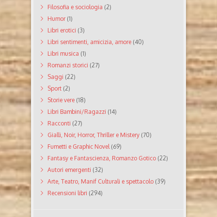
Filosofia e sociologia
(2)
Humor
(1)
Libri erotici
(3)
Libri sentimenti, amicizia, amore
(40)
Libri musica
(1)
Romanzi storici
(27)
Saggi
(22)
Sport
(2)
Storie vere
(18)
Libri Bambini/Ragazzi
(14)
Racconti
(27)
Gialli, Noir, Horror, Thriller e Mistery
(70)
Fumetti e Graphic Novel
(69)
Fantasy e Fantascienza, Romanzo Gotico
(22)
Autori emergenti
(32)
Arte, Teatro, Manif Culturali e spettacolo
(39)
Recensioni libri
(294)