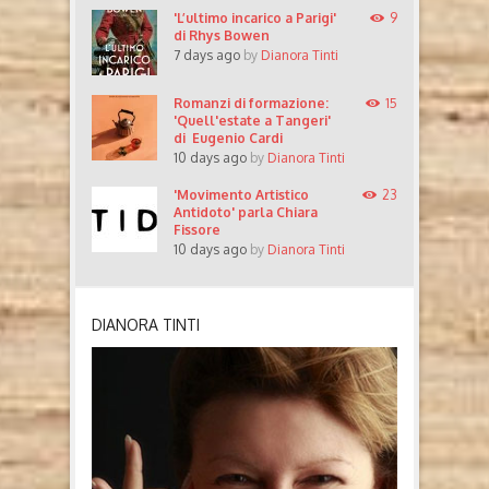
'L’ultimo incarico a Parigi'
9
di Rhys Bowen
7 days ago
by
Dianora Tinti
Romanzi di formazione:
15
'Quell'estate a Tangeri'
di Eugenio Cardi
10 days ago
by
Dianora Tinti
'Movimento Artistico
23
Antidoto' parla Chiara
Fissore
10 days ago
by
Dianora Tinti
DIANORA TINTI