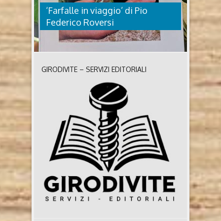
‘Farfalle in viaggio’ di Pio
Federico Roversi
GIRODIVITE – SERVIZI EDITORIALI
‘FARFALLE IN VIAGGIO’ DI PIO
FEDERICO ROVERSI
Farfalle in viaggio di Pio Federico Roversi (2026,
Polistampa) Chi è Pio Federico Roversi Pio Federico
Roversi è un Entomologo, cresciuto tra le rocce e i
boschi del Gargano. La vita gli ha regalato molti
anni fa il grande privilegio di lavorare per passione
studiando le farfalle e il mondo che ruota intorno a
questi ..