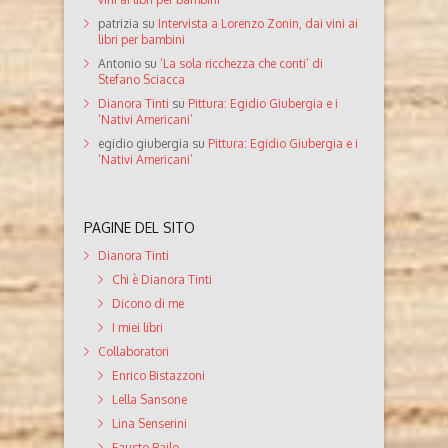
patrizia
su
Intervista a Lorenzo Zonin, dai vini ai
libri per bambini
Antonio
su
‘La sola ricchezza che conti’ di
Stefano Sciacca
Dianora Tinti
su
Pittura: Egidio Giubergia e i
‘Nativi Americani’
egidio giubergia
su
Pittura: Egidio Giubergia e i
‘Nativi Americani’
PAGINE DEL SITO
Dianora Tinti
Chi è Dianora Tinti
Dicono di me
I miei libri
Collaboratori
Enrico Bistazzoni
Lella Sansone
Lina Senserini
Fausto Bailo