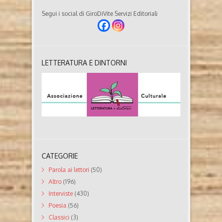
Segui i social di GiroDiVite Servizi Editoriali
LETTERATURA E DINTORNI
CATEGORIE
Parola ai lettori
(50)
Altro
(196)
Interviste
(430)
Poesia
(56)
Classici
(3)