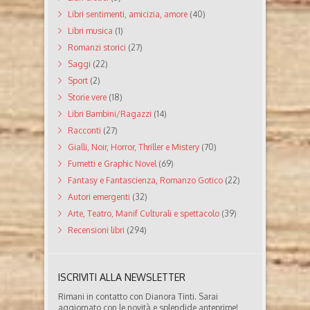
Libri sentimenti, amicizia, amore
(40)
Libri musica
(1)
Romanzi storici
(27)
Saggi
(22)
Sport
(2)
Storie vere
(18)
Libri Bambini/Ragazzi
(14)
Racconti
(27)
Gialli, Noir, Horror, Thriller e Mistery
(70)
Fumetti e Graphic Novel
(69)
Fantasy e Fantascienza, Romanzo Gotico
(22)
Autori emergenti
(32)
Arte, Teatro, Manif Culturali e spettacolo
(39)
Recensioni libri
(294)
ISCRIVITI ALLA NEWSLETTER
Rimani in contatto con Dianora Tinti. Sarai
aggiornato con le novità e splendide anteprime!