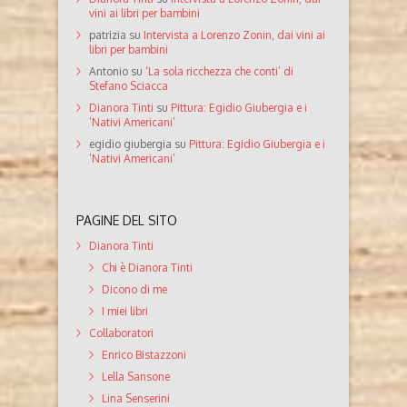
vini ai libri per bambini
patrizia
su
Intervista a Lorenzo Zonin, dai vini ai
libri per bambini
Antonio
su
‘La sola ricchezza che conti’ di
Stefano Sciacca
Dianora Tinti
su
Pittura: Egidio Giubergia e i
‘Nativi Americani’
egidio giubergia
su
Pittura: Egidio Giubergia e i
‘Nativi Americani’
PAGINE DEL SITO
Dianora Tinti
Chi è Dianora Tinti
Dicono di me
I miei libri
Collaboratori
Enrico Bistazzoni
Lella Sansone
Lina Senserini