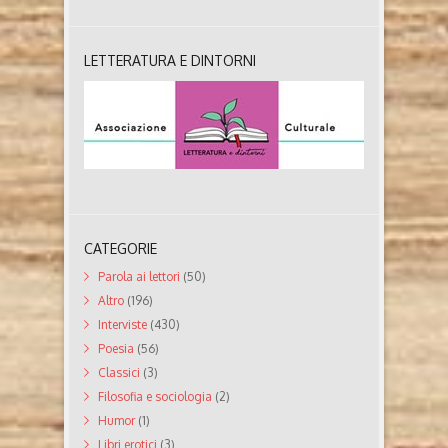
nasce a Montichiari, in provincia di Brescia, nel
primo dopoguerra. Scrittore, appassionato e ormai
esperto di Icone sacre, è diventato tra i primi studiosi
anche dell’Arte delle Antiche Icone Russe. Ha curato
LETTERATURA E DINTORNI
decine di mostre sull’arte russa in ogni parte d’Italia.
Ha collaborato, a livello ..
CATEGORIE
Parola ai lettori
(50)
Altro
(196)
Interviste
(430)
Poesia
(56)
Classici
(3)
Filosofia e sociologia
(2)
Humor
(1)
Libri erotici
(3)