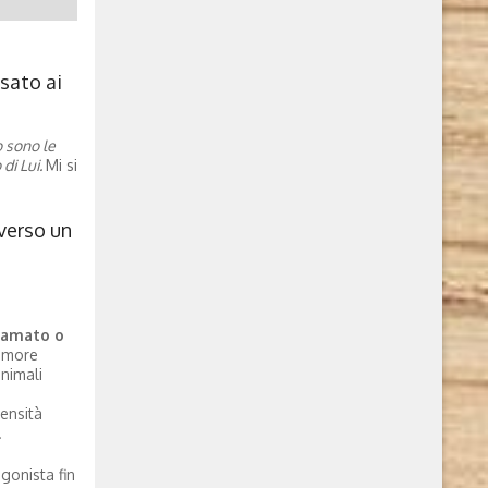
nsato ai
o sono le
di Lui.
Mi si
 verso un
’amato
o
 amore
animali
ensità
.
gonista fin