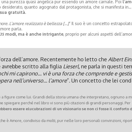
n una purezza quasi angelica pur essendo un amore carnale. Poi
l’am
o desiderato, quanto agognato dal protagonista, che si manifesta in…
sua gratuità.
ore. L’amore realizzato è bellezza […]
” Il suo è un concetto estrapolat
Amore parla.
lti modi, ma è anche intrigante
, proprio per alcuni aspetti dell’amor
 forza dell’amore. Recentemente ho letto che
Albert Ein
 avrebbe scritto alla figlia
Lieserl,
ne parla in questi ter
pochi mi capirono… vi è una forza che comprende e gestis
 opera nell’universo… l’amore
”. Un concetto che lei cond
 a figure come lui. Grandi della storia umana che interpretano, ognuno a m
he spiegare perché nel libro vi sono più citazioni di grandi personaggi. Per
bbero essere elucubrazioni di un visionario se non ci fosse il conforto 
che è Amore, condiviso da molti, pur nelle loro personali convinzioni, ripor