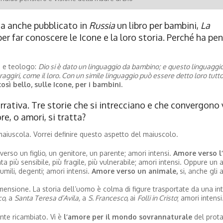
ha anche pubblicato in
Russia
un libro per bambini,
La
er far conoscere le Icone e la loro storia. Perché ha pe
e teologo:
Dio si è dato un linguaggio da bambino; e questo linguaggi
aggiri, come il loro. Con un simile linguaggio può essere detto loro tutto 
osì bello, sulle Icone, per i bambini.
rrativa. Tre storie che si intrecciano e che convergono
e, o amori, si tratta?
maiuscola. Vorrei definire questo aspetto del maiuscolo.
rso un figlio, un genitore, un parente; amori intensi.
Amore verso l
ta più sensibile, più fragile, più vulnerabile; amori intensi. Oppure un
umili, degenti; amori intensi.
Amore verso un animale,
si, anche gli 
mensione. La storia dell’uomo è colma di figure trasportate da una int
o,
a
Santa Teresa d’Avila,
a
S. Francesco,
ai
Folli in Cristo
; amori intensi
te ricambiato. Vi è
l’amore per il mondo sovrannaturale
del prota