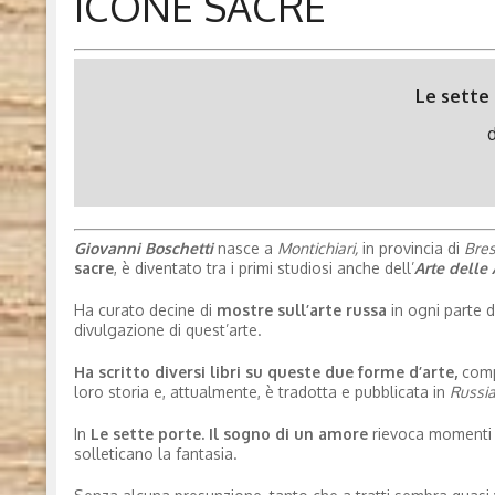
ICONE SACRE
Le sette 
Giovanni Boschetti
nasce a
Montichiari,
in provincia di
Bres
sacre
, è diventato tra i primi studiosi anche dell’
A
r
te delle
Ha curato decine di
mostre sull’arte russa
in ogni parte d’
divulgazione di quest’arte.
Ha scritto diversi libri su queste due forme d’arte,
comp
loro storia e, attualmente, è tradotta e pubblicata in
Russia
In
Le sette porte. Il sogno di un amore
rievoca momenti d
solleticano la fantasia.