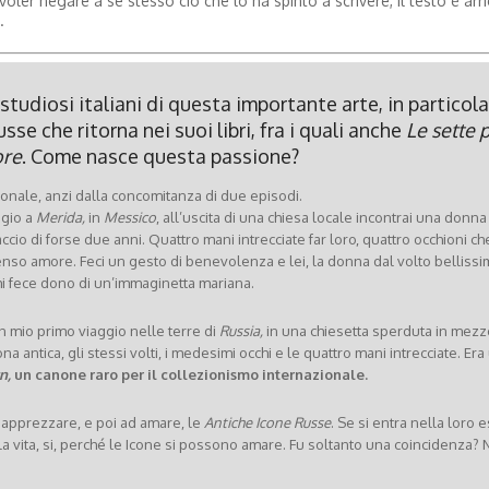
ler negare a se stesso ciò che lo ha spinto a scrivere, il testo è arri
.
i studiosi italiani di questa importante arte, in particol
se che ritorna nei suoi libri, fra i quali anche
Le sette p
ore
. Come nasce questa passione?
onale, anzi dalla concomitanza di due episodi.
ggio a
Merida,
in
Messico
, all’uscita di una chiesa locale incontrai una donn
cio di forse due anni. Quattro mani intrecciate far loro, quattro occhioni che
o amore. Feci un gesto di benevolenza e lei, la donna dal volto bellissi
mi fece dono di un’immaginetta mariana.
n mio primo viaggio nelle terre di
Russia,
in una chiesetta sperduta in mezz
cona antica, gli stessi volti, i medesimi occhi e le quattro mani intrecciate. Era
n,
un canone raro per il collezionismo internazionale.
 apprezzare, e poi ad amare, le
Antiche Icone Russe
. Se si entra nella loro 
a vita, si, perché le Icone si possono amare. Fu soltanto una coincidenza?