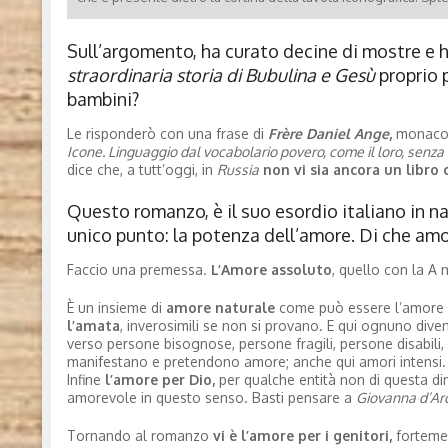
Sull’argomento, ha curato decine di mostre e 
straordinaria storia di Bubulina e Gesù
proprio p
bambini?
Le risponderò con una frase di
Frère Daniel Ange
,
monaco 
Icone. Linguaggio dal vocabolario povero, come il loro, senza r
dice che, a tutt’oggi, in
Russia
non vi sia ancora un libro c
Questo romanzo, è il suo esordio italiano in na
unico punto: la potenza dell’amore. Di che amor
Faccio una premessa.
L’Amore assoluto
, quello con la A 
È un insieme di
amore naturale
come può essere l’amore ve
l’amata
, inverosimili se non si provano. E qui ognuno diven
verso persone bisognose, persone fragili, persone disabili, 
manifestano e pretendono amore; anche qui amori intensi.
Infine
l’amore per Dio,
per qualche entità non di questa di
amorevole in questo senso. Basti pensare a
Giovanna d’Arc
Tornando al romanzo
vi è l’amore per i genitori,
fortemen