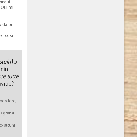
ore di
 Qui mi
o da un
e, così
stein
lo
mini:
ce tutte
ivide?
odo loro,
di grandi
to alcuni