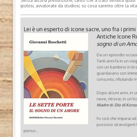
Senza alcuna presunzione, tanto che a tratti sembra quasi vo
ipotesi, avvalorate da studiosi, su cosa saremo oltre la vita
Lei è un esperto di icone sacre, uno fra i prim
Antiche Icone Rus
sogno di un Am
Da un episodio occasi
Tanti anni fa in un via
con un bambino in brac
guardavano con immens
consunto, rifiutando 
Dopo alcuni anni, in u
neve, ritrovai, in un’I
Madre
di
Dio di Korsu
Fu così che imparai ad
possono stravolgerti l
penso…