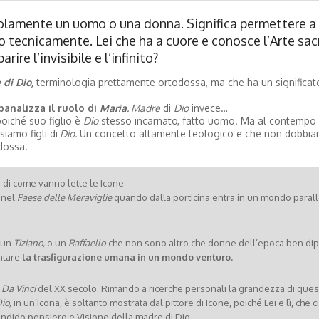
solamente un uomo o una donna. Significa permettere a 
o tecnicamente. Lei che ha a cuore e conosce l’Arte sac
ire l’invisibile e l’infinito?
di Dio,
terminologia prettamente ortodossa, ma che ha un significat
banalizza il ruolo di
Maria
. Madre
di
Dio
invece…
oiché suo figlio è
Dio
stesso incarnato, fatto uomo. Ma al contempo
siamo figli di
Dio.
Un concetto altamente teologico e che non dobbia
dossa.
di come vanno lette le Icone.
nel
Paese delle Meraviglie
quando dalla porticina entra in un mondo parall
 un
Tiziano,
o un
Raffaello
che non sono altro che donne dell’epoca ben dip
ntare
la trasfigurazione umana in un mondo venturo.
Da Vinci
del XX secolo. Rimando a ricerche personali la grandezza di ques
io,
in un’Icona, è soltanto mostrata dal pittore di Icone, poiché Lei e lì, che c
lendido pensiero e Visione della madre di Dio