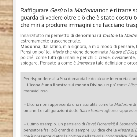
Raffigurare
Gesù
o la
Madonna
non è ritrarre 
guarda di vedere oltre ciò che è stato costruit
che miri a produrre immagini che facciano traspar
Innanzitutto mi permetto di
denominarli
Cristo
e la
Madre 
estremamente trascendentale.
Madonna,
dal latino, mia signora, a mio modo di pensare,
Pensi un po’ lei,
Maria
che viene denominata
Madre di Dio,
p
poiché, come tutti gli umani e per chi ci crede, ovviamente, 
spiegare. Pensate a come è
immensa
tale definizione orto
Per rispondere alla Sua domanda le do alcune interpretazioni 
–
L’Icona è una finestra sul mondo Divino,
un po’ come
Alice
meraviglioso.
– L’Icona non rappresenta una naturalità come le
Madonne
di
umane. Le raffigurazioni delle
Sacre Icone
vogliono rapprese
– Ultimo esempio. Un pensiero di
Pavel Florenskij,
il
Leonardo 
pensatore fra i più grandi di sempre. Lui dice che la
Madre di D
che è presente dietro la cortina della tavola iconografica. Sp