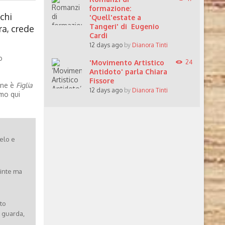
formazione:
chi
'Quell'estate a
Tangeri' di Eugenio
ra, crede
Cardi
12 days ago
by
Dianora Tinti
o
'Movimento Artistico
24
Antidoto' parla Chiara
Fissore
 ne è
Figlia
12 days ago
by
Dianora Tinti
mo qui
elo e
inte ma
to
i guarda,