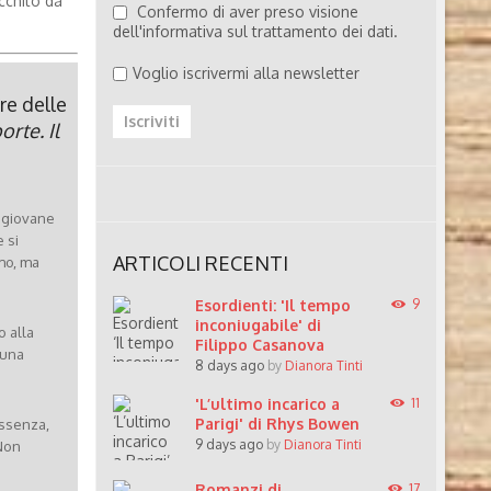
cchito da
Confermo di aver preso visione
dell'informativa sul trattamento dei dati.
Voglio iscrivermi alla newsletter
are
delle
orte. Il
a giovane
 si
ARTICOLI RECENTI
mo, ma
Esordienti: 'Il tempo
9
inconiugabile' di
o alla
Filippo Casanova
 una
8 days ago
by
Dianora Tinti
'L’ultimo incarico a
11
Parigi' di Rhys Bowen
essenza,
9 days ago
by
Dianora Tinti
 Non
Romanzi di
17