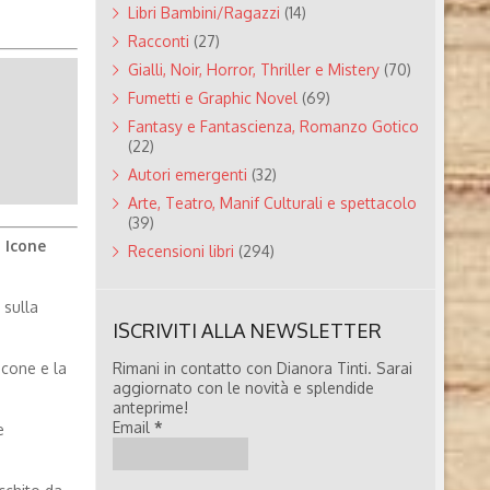
Libri Bambini/Ragazzi
(14)
Racconti
(27)
Gialli, Noir, Horror, Thriller e Mistery
(70)
Fumetti e Graphic Novel
(69)
Fantasy e Fantascienza, Romanzo Gotico
(22)
Autori emergenti
(32)
Arte, Teatro, Manif Culturali e spettacolo
(39)
i
Icone
Recensioni libri
(294)
 sulla
ISCRIVITI ALLA NEWSLETTER
Rimani in contatto con Dianora Tinti. Sarai
Icone e la
aggiornato con le novità e splendide
anteprime!
Email
*
e