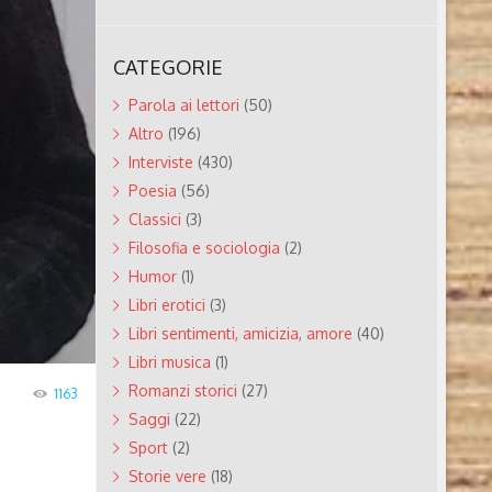
CATEGORIE
Parola ai lettori
(50)
Altro
(196)
Interviste
(430)
Poesia
(56)
Classici
(3)
Filosofia e sociologia
(2)
Humor
(1)
Libri erotici
(3)
Libri sentimenti, amicizia, amore
(40)
Libri musica
(1)
Romanzi storici
(27)
1163
Saggi
(22)
Sport
(2)
Storie vere
(18)