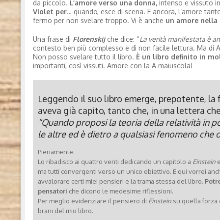
da piccolo.
L’amore verso una donna,
intenso e vissuto i
Violet per
… quando, esce di scena. E ancora, l’amore tant
fermo per non svelare troppo. Vi è anche
un amore nella 
Una frase di
Florenskij
che dice: “
La verità manifestata è am
contesto ben più complesso e di non facile lettura. Ma di 
Non posso svelare tutto il libro.
È un libro definito in mo
importanti, così vissuti. Amore con la A maiuscola!
Leggendo il suo libro emerge, prepotente, la
aveva già capito, tanto che, in una lettera che
“Quando proposi la teoria della relatività in 
le altre ed è dietro a qualsiasi fenomeno che
Pienamente.
Lo ribadisco ai quattro venti dedicando un capitolo a
Einstein
e
ma tutti convergenti verso un unico obiettivo. E qui vorrei anc
avvalorare certi miei pensieri e la trama stessa del libro.
Potre
pensatori
che dicono le medesime riflessioni.
Per meglio evidenziare il pensiero di
Einstein
su quella forza 
brani del mio libro.