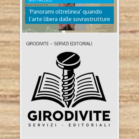
SPETTACOLO
‘Panorami oltrelinea’ quando
l’arte libera dalle sovrastrutture
GIRODIVITE – SERVIZI EDITORIALI
‘PANORAMI OLTRELINEA’
QUANDO L’ARTE LIBERA DALLE
SOVRASTRUTTURE
A Bra, in provincia di Cuneo, dal 13 giugno al 7
luglio 2024 presso il Movicentro si terra una
interessante mostra dal titolo: Panorami Oltrelinea
alla quale hanno aderito oltre 40 artisti. Il nostro
Blog, sempre sensibile a tutto ciò che fa cultura, ha
deciso di seguire l’evento e di pubblicare interviste
ad alcuni ..