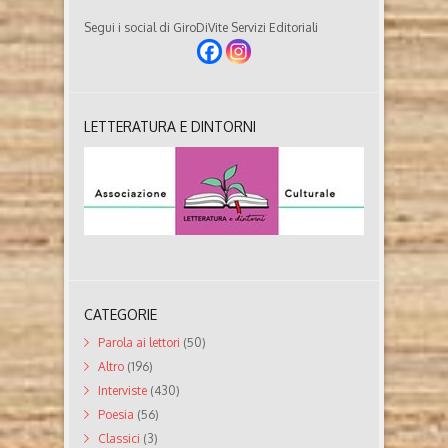
Segui i social di GiroDiVite Servizi Editoriali
LETTERATURA E DINTORNI
CATEGORIE
Parola ai lettori
(50)
Altro
(196)
Interviste
(430)
Poesia
(56)
Classici
(3)