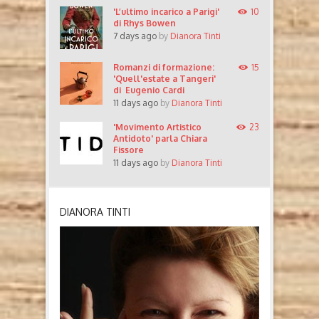
'L’ultimo incarico a Parigi'
10
di Rhys Bowen
7 days ago
by
Dianora Tinti
Romanzi di formazione:
15
'Quell'estate a Tangeri'
di Eugenio Cardi
11 days ago
by
Dianora Tinti
'Movimento Artistico
23
Antidoto' parla Chiara
Fissore
11 days ago
by
Dianora Tinti
DIANORA TINTI