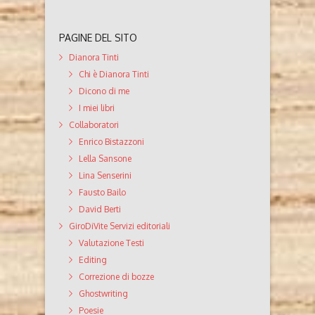
PAGINE DEL SITO
Dianora Tinti
Chi è Dianora Tinti
Dicono di me
I miei libri
Collaboratori
Enrico Bistazzoni
Lella Sansone
Lina Senserini
Fausto Bailo
David Berti
GiroDiVite Servizi editoriali
Valutazione Testi
Editing
Correzione di bozze
Ghostwriting
Poesie