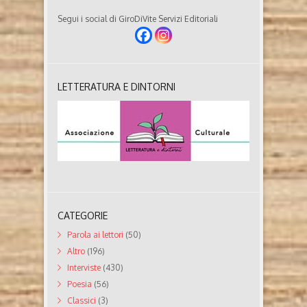
Segui i social di GiroDiVite Servizi Editoriali
LETTERATURA E DINTORNI
CATEGORIE
Parola ai lettori
(50)
Altro
(196)
Interviste
(430)
Poesia
(56)
Classici
(3)