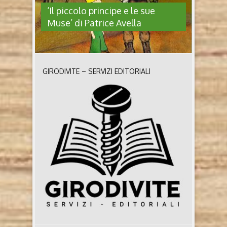
‘Il piccolo principe e le sue
Muse’ di Patrice Avella
GIRODIVITE – SERVIZI EDITORIALI
‘IL PICCOLO PRINCIPE E LE SUE
MUSE’ DI PATRICE AVELLA
Il piccolo principe e le sue Muse da Parigi a New York
di Patrice Avella (Il Foglio letterario, 2024) Chi è
Patrice Avella Patrice Avella, scrittore gastronomade
francese di origini italiane, si occupa di gastronomia
e di letteratura. Tra le ultime cose che ha scritto per Il
Foglio Letterario il noir politico Piazza Fontana,
alcuni ..