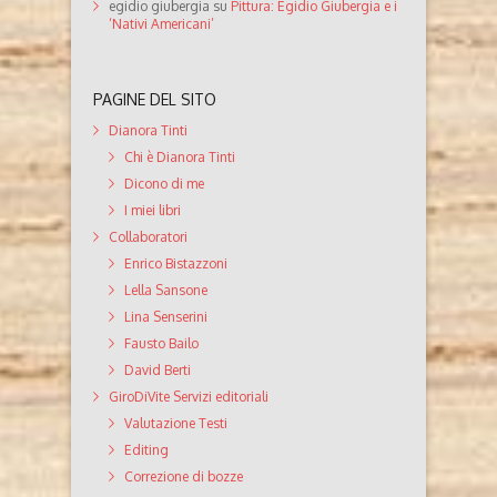
egidio giubergia
su
Pittura: Egidio Giubergia e i
‘Nativi Americani’
PAGINE DEL SITO
Dianora Tinti
Chi è Dianora Tinti
Dicono di me
I miei libri
Collaboratori
Enrico Bistazzoni
Lella Sansone
Lina Senserini
Fausto Bailo
David Berti
GiroDiVite Servizi editoriali
Valutazione Testi
Editing
Correzione di bozze