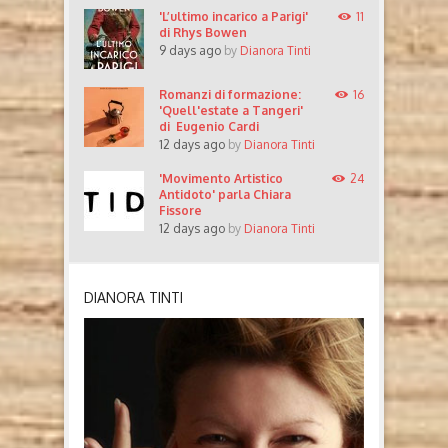
'L’ultimo incarico a Parigi'
11
di Rhys Bowen
9 days ago
by
Dianora Tinti
Romanzi di formazione:
16
'Quell'estate a Tangeri'
di Eugenio Cardi
12 days ago
by
Dianora Tinti
'Movimento Artistico
24
Antidoto' parla Chiara
Fissore
12 days ago
by
Dianora Tinti
DIANORA TINTI