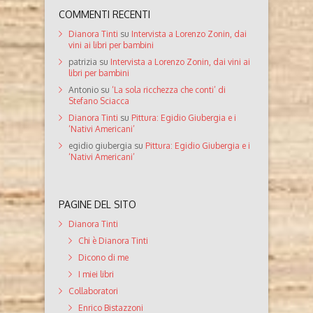
COMMENTI RECENTI
Dianora Tinti
su
Intervista a Lorenzo Zonin, dai
vini ai libri per bambini
patrizia
su
Intervista a Lorenzo Zonin, dai vini ai
libri per bambini
Antonio
su
‘La sola ricchezza che conti’ di
Stefano Sciacca
Dianora Tinti
su
Pittura: Egidio Giubergia e i
‘Nativi Americani’
egidio giubergia
su
Pittura: Egidio Giubergia e i
‘Nativi Americani’
PAGINE DEL SITO
Dianora Tinti
Chi è Dianora Tinti
Dicono di me
I miei libri
Collaboratori
Enrico Bistazzoni