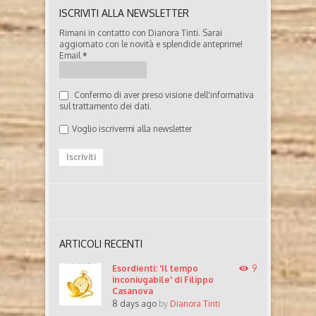
ISCRIVITI ALLA NEWSLETTER
Rimani in contatto con Dianora Tinti. Sarai
aggiornato con le novità e splendide anteprime!
Email
*
Confermo di aver preso visione dell'informativa
sul trattamento dei dati.
Voglio iscrivermi alla newsletter
ARTICOLI RECENTI
Esordienti: 'Il tempo
9
inconiugabile' di Filippo
Casanova
8 days ago
by
Dianora Tinti