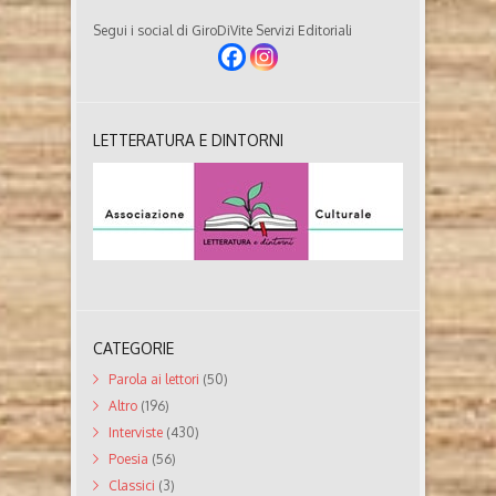
Segui i social di GiroDiVite Servizi Editoriali
LETTERATURA E DINTORNI
CATEGORIE
Parola ai lettori
(50)
Altro
(196)
Interviste
(430)
Poesia
(56)
Classici
(3)