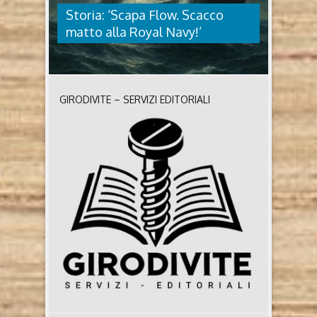
Storia: ‘Scapa Flow. Scacco
matto alla Royal Navy!’
GIRODIVITE – SERVIZI EDITORIALI
STORIA: ‘SCAPA FLOW. SCACCO
MATTO ALLA ROYAL NAVY!’
Scapa Flow Scacco matto alla Royal Navy! di
Antonio De Cristofaro (2025, Pluriversum) Chi è
l’autore Nasce nel 1955 a Bellona (Caserta). Si laurea
in Lingue e Letterature Straniere Moderne, indirizzo
europeo, specializzandosi in lingua inglese e
francese. Dopo la laurea si trasferisce a Milano dove
inizia ad insegnare lingua e letteratura inglese e
francese. ..