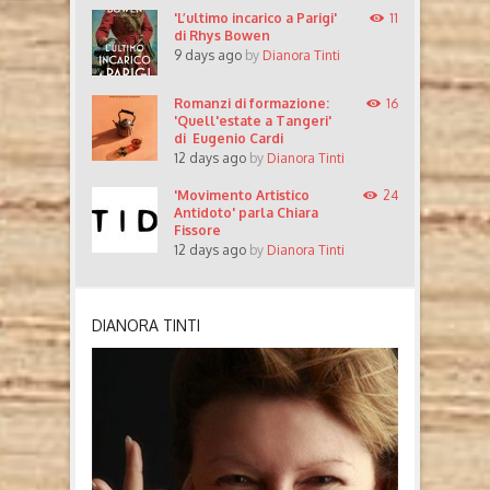
'L’ultimo incarico a Parigi'
11
di Rhys Bowen
9 days ago
by
Dianora Tinti
Romanzi di formazione:
16
'Quell'estate a Tangeri'
di Eugenio Cardi
12 days ago
by
Dianora Tinti
'Movimento Artistico
24
Antidoto' parla Chiara
Fissore
12 days ago
by
Dianora Tinti
DIANORA TINTI