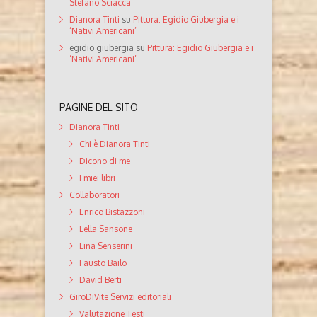
Stefano Sciacca
Dianora Tinti
su
Pittura: Egidio Giubergia e i
‘Nativi Americani’
egidio giubergia
su
Pittura: Egidio Giubergia e i
‘Nativi Americani’
PAGINE DEL SITO
Dianora Tinti
Chi è Dianora Tinti
Dicono di me
I miei libri
Collaboratori
Enrico Bistazzoni
Lella Sansone
Lina Senserini
Fausto Bailo
David Berti
GiroDiVite Servizi editoriali
Valutazione Testi