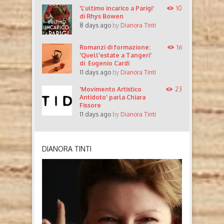
'L’ultimo incarico a Parigi'
10
di Rhys Bowen
8 days ago
by
Dianora Tinti
Romanzi di formazione:
16
'Quell'estate a Tangeri'
di Eugenio Cardi
11 days ago
by
Dianora Tinti
'Movimento Artistico
23
Antidoto' parla Chiara
Fissore
11 days ago
by
Dianora Tinti
DIANORA TINTI