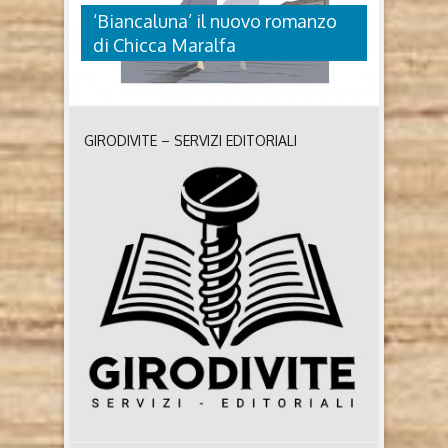
‘Biancaluna’ il nuovo romanzo
di Chicca Maralfa
GIRODIVITE – SERVIZI EDITORIALI
‘BIANCALUNA’ IL NUOVO
ROMANZO DI CHICCA MARALFA
Biancaluna di Chicca Maralfa (Les Flâneurs Edizioni,
2026) Chi è Chicca Maralfa Barese, giornalista
professionista, ha collaborato con La Gazzetta del
Mezzogiorno, Ciao 2001 e Music, Antenna Sud e
Rete 4. È responsabile dell’ufficio stampa di
Unioncamere Puglia. Nell’ottobre del 2018 ha
esordito con la black comedy Festa al trullo (Les
Flâneurs Edizioni), della quale sono ..