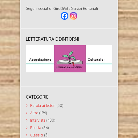
Segui i social di GiroDiVite Servizi Editoriali
LETTERATURA E DINTORNI
CATEGORIE
Parola ai lettori
(50)
Altro
(196)
Interviste
(430)
Poesia
(56)
Classici
(3)