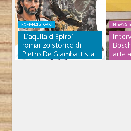
ROMANZI STORICI
INTERVIST
‘L’aquila d’Epiro’
Inter
romanzo storico di
Bosch
Pietro De Giambattista
arte 
russe
‘L’AQUILA D’EPIRO’
INTER
ROMANZO STORICO DI
BOSCH
PIETRO DE
ARTE 
GIAMBATTISTA
RUSSE
L’aquila d’Epiro di Pietro De Giambattista
Intervista 
(2025, Il Piroscafo Edizioni) Chi è l’autore
appassionat
Pietro De Giambattista è nato a Sondrio.
antiche icon
Dopo il liceo classico, ha proseguito gli
studiosi ita