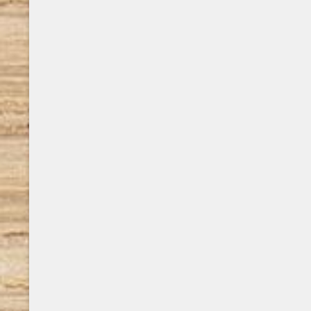
studi in ambito classico all’Università
sacra, inte
Cattolica di Milano. Insegna Lettere al Liceo
anche alle
Majorana di Desio. Ha pubblicato i romanzi
numerosi lib
La città del Paradiso (2011), L’arcobaleno
complessi d
oltre la tempesta ..
dimostrare 
solo recupe