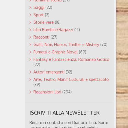
Saggi
(22)
Sport
(2)
Storie vere
(18)
Libri Bambini/Ragazzi
(14)
Racconti
(27)
Gialli, Noir, Horror, Thriller e Mistery
(70)
Fumetti e Graphic Novel
(69)
Fantasy e Fantascienza, Romanzo Gotico
(22)
Autori emergenti
(32)
Arte, Teatro, Manif Culturali e spettacolo
(39)
Recensioni libri
(294)
ISCRIVITI ALLA NEWSLETTER
Rimani in contatto con Dianora Tinti. Sarai
aggiornato con le novità e splendide