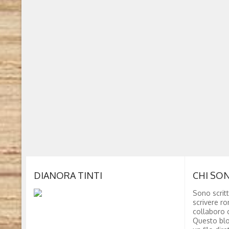
DIANORA TINTI
CHI SO
Sono scritt
scrivere ro
collaboro c
Questo blo