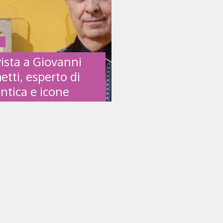
E
vista a Giovanni
etti, esperto di
antica e icone
VISTA A GIOVANNI
ETTI, ESPERTO DI
ANTICA E ICONE
a Giovanni Boschetti,
o di arte antica, esperto di
e russe. È stato uno fra i primi
liani di questa branca dell’arte