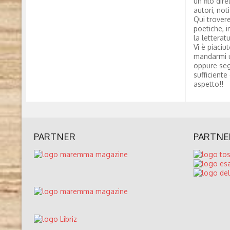
un filo dire
autori, not
Qui trovere
poetiche, i
la letterat
Vi è piaciu
mandarmi 
oppure seg
sufficiente
aspetto!!
PARTNER
PARTNE