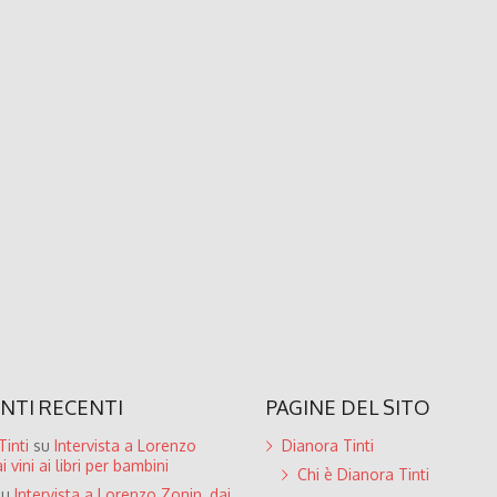
TI RECENTI
PAGINE DEL SITO
inti
su
Intervista a Lorenzo
Dianora Tinti
i vini ai libri per bambini
Chi è Dianora Tinti
su
Intervista a Lorenzo Zonin, dai