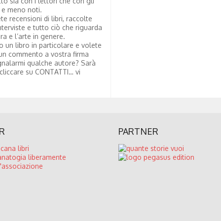
tto sia con i lettori che con gli
i e meno noti.
te recensioni di libri, raccolte
nterviste e tutto ciò che riguarda
ura e l’arte in genere.
to un libro in particolare e volete
un commento a vostra firma
nalarmi qualche autore? Sarà
 cliccare su CONTATTI… vi
R
PARTNER