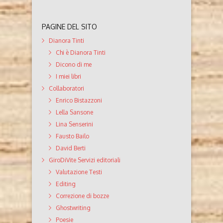
PAGINE DEL SITO
Dianora Tinti
Chi è Dianora Tinti
Dicono di me
I miei libri
Collaboratori
Enrico Bistazzoni
Lella Sansone
Lina Senserini
Fausto Bailo
David Berti
GiroDiVite Servizi editoriali
Valutazione Testi
Editing
Correzione di bozze
Ghostwriting
Poesie