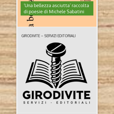
‘Una bellezza asciutta’ raccolta
di poesie di Michele Sabatini
GIRODIVITE – SERVIZI EDITORIALI
‘UNA BELLEZZA ASCIUTTA’
RACCOLTA DI POESIE DI MICHELE
SABATINI
Una bellezza asciutta di Michele Sabatini (Bertone
editore, 2025) Chi è Michele Sabatini Classe 1977,
poeta e consulente per la comunicazione. È
originario e vive a Montefalco (Pg). Si divide per
lavoro fra l’Umbria e Roma. Si occupa, tra l’altro,
dello sviluppo di progetti editoriali e organizza il
Festival di Capalbio Libri e l’Orbetello ..