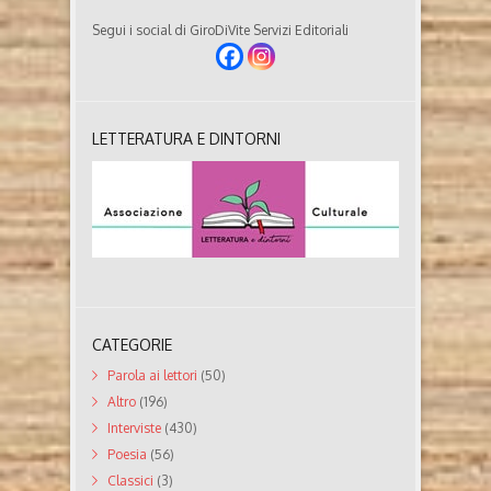
Segui i social di GiroDiVite Servizi Editoriali
LETTERATURA E DINTORNI
CATEGORIE
Parola ai lettori
(50)
Altro
(196)
Interviste
(430)
Poesia
(56)
Classici
(3)