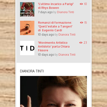
'L’ultimo incarico a Parigi'
10
di Rhys Bowen
7 days ago
by
Dianora Tinti
Romanzi di formazione:
15
'Quell'estate a Tangeri'
di Eugenio Cardi
10 days ago
by
Dianora Tinti
'Movimento Artistico
23
Antidoto' parla Chiara
Fissore
10 days ago
by
Dianora Tinti
DIANORA TINTI