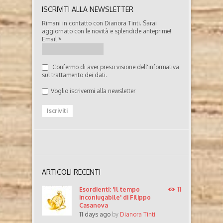
ISCRIVITI ALLA NEWSLETTER
Rimani in contatto con Dianora Tinti. Sarai
aggiornato con le novità e splendide anteprime!
Email
*
Confermo di aver preso visione dell'informativa
sul trattamento dei dati.
Voglio iscrivermi alla newsletter
ARTICOLI RECENTI
Esordienti: 'Il tempo
11
inconiugabile' di Filippo
Casanova
11 days ago
by
Dianora Tinti