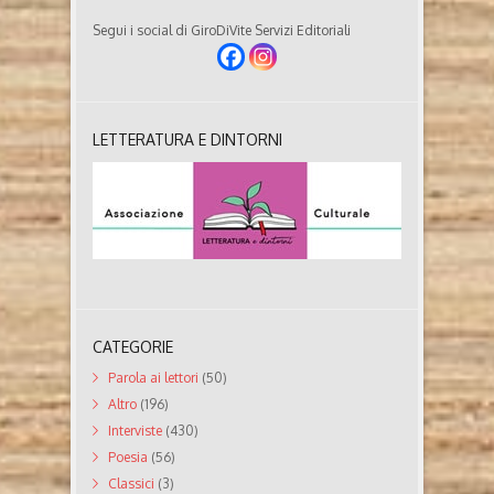
Segui i social di GiroDiVite Servizi Editoriali
LETTERATURA E DINTORNI
CATEGORIE
Parola ai lettori
(50)
Altro
(196)
Interviste
(430)
Poesia
(56)
Classici
(3)