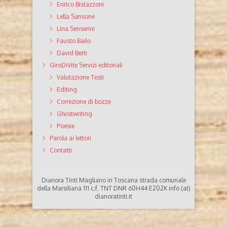
Enrico Bistazzoni
Lella Sansone
Lina Senserini
Fausto Bailo
David Berti
GiroDiVite Servizi editoriali
Valutazione Testi
Editing
Correzione di bozze
Ghostwriting
Poesie
Parola ai lettori
Contatti
Dianora Tinti Magliano in Toscana strada comunale
della Marsiliana 111 c.f. TNT DNR 60H44 E202K info (at)
dianoratinti.it