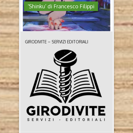
‘Shinku’ di Francesco Filippi
GIRODIVITE – SERVIZI EDITORIALI
‘SHINKU’ DI FRANCESCO FILIPPI
Shinku – Il colore della rabbia, del sangue e del
riscatto di Francesco Filippi (Piemme, 2023) Chi è
Francesco Filippi Laureato in Scienze
dell’educazione, sceneggiatore, regista, animatore e
docente, Francesco Filippi ha studiato cinema alla
School of Visual Arts di New York. Con i suoi film
(animati e non) ha all’attivo centinaia di premi ai ..