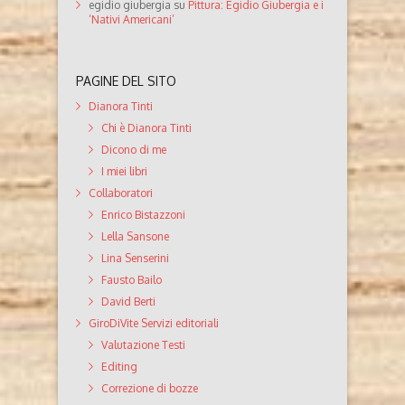
egidio giubergia
su
Pittura: Egidio Giubergia e i
‘Nativi Americani’
PAGINE DEL SITO
Dianora Tinti
Chi è Dianora Tinti
Dicono di me
I miei libri
Collaboratori
Enrico Bistazzoni
Lella Sansone
Lina Senserini
Fausto Bailo
David Berti
GiroDiVite Servizi editoriali
Valutazione Testi
Editing
Correzione di bozze