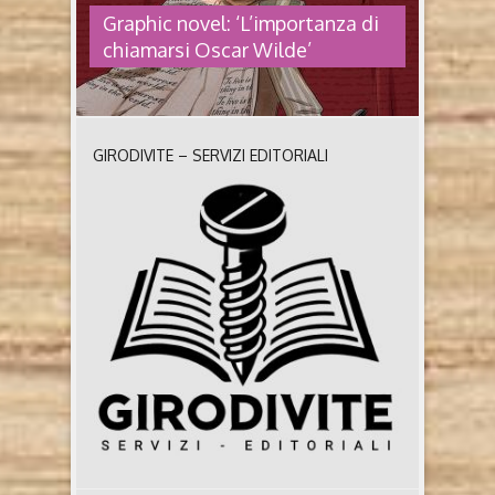
Graphic novel: ‘L’importanza di
chiamarsi Oscar Wilde’
GIRODIVITE – SERVIZI EDITORIALI
GRAPHIC NOVEL: ‘L’IMPORTANZA
DI CHIAMARSI OSCAR WILDE’
L’importanza di chiamarsi Oscar Wilde Illustrazioni
di Licia Cascione – sceneggiatura di Tommaso
Vitiello (2024, BeccoGiallo) Sono trascorsi pochi
mesi da quando è uscita L’importanza di chiamarsi
Oscar Wilde, una biografia sotto forma di graphic
novel dedicata ad uno dei più noti e discussi
drammaturghi, poeti, scrittori, aforisti, giornalisti di
fine Ottocento. Una produzione artistica ..