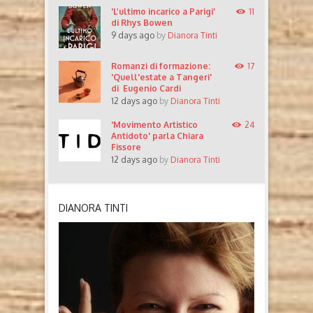
'L’ultimo incarico a Parigi'
11
di Rhys Bowen
9 days ago
by
Dianora Tinti
Romanzi di formazione:
17
'Quell'estate a Tangeri'
di Eugenio Cardi
12 days ago
by
Dianora Tinti
'Movimento Artistico
24
Antidoto' parla Chiara
Fissore
12 days ago
by
Dianora Tinti
DIANORA TINTI