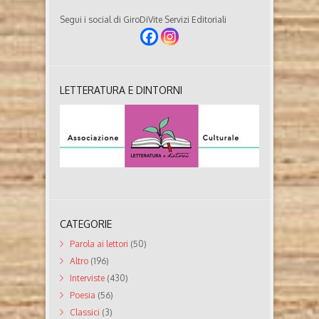
Segui i social di GiroDiVite Servizi Editoriali
LETTERATURA E DINTORNI
CATEGORIE
Parola ai lettori
(50)
Altro
(196)
Interviste
(430)
Poesia
(56)
Classici
(3)