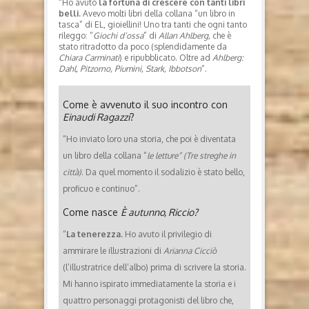
“Ho avuto
la fortuna di crescere con tanti libri
belli.
Avevo molti libri della collana “un libro in
tasca” di EL, gioiellini! Uno tra tanti che ogni tanto
rileggo: “
Giochi d’ossa
” di
Allan Ahlberg,
che è
stato ritradotto da poco (splendidamente da
Chiara Carminati
) e ripubblicato. Oltre ad
Ahlberg:
Dahl, Pitzorno, Piumini, Stark, Ibbotson
“.
Come è avvenuto il suo incontro con
Einaudi Ragazzi
?
“Ho inviato loro una storia, che poi è diventata
un libro della collana “
le letture” (Tre streghe in
città)
. Da quel momento il sodalizio è stato bello,
proficuo e continuo”.
Come nasce
È autunno, Riccio?
“
La tenerezza.
Ho avuto il privilegio di
ammirare le illustrazioni di
Arianna Cicciò
(l’illustratrice dell’albo) prima di scrivere la storia.
Mi hanno ispirato immediatamente la storia e i
quattro personaggi protagonisti del libro che,