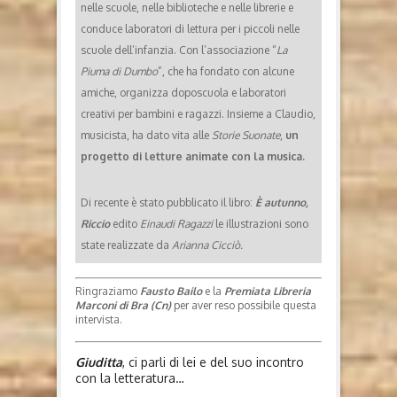
nelle scuole, nelle biblioteche e nelle librerie e
conduce laboratori di lettura per i piccoli nelle
scuole dell’infanzia. Con l’associazione “
La
Piuma di Dumbo
”, che ha fondato con alcune
amiche, organizza doposcuola e laboratori
creativi per bambini e ragazzi. Insieme a Claudio,
musicista, ha dato vita alle
Storie Suonate
,
un
progetto di letture animate con la musica.
Di recente è stato pubblicato il libro:
È autunno,
Riccio
edito
Einaudi Ragazzi
le illustrazioni sono
state realizzate da
Arianna Cicciò.
Ringraziamo
Fausto Bailo
e la
Premiata Libreria
Marconi di Bra (Cn)
per aver reso possibile questa
intervista.
Giuditta
, ci parli di lei e del suo incontro
con la letteratura…