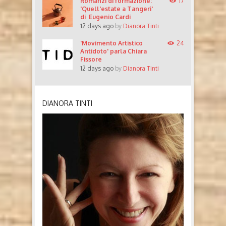
Romanzi di formazione:
17
'Quell'estate a Tangeri'
di Eugenio Cardi
12 days ago
by
Dianora Tinti
'Movimento Artistico
24
Antidoto' parla Chiara
Fissore
12 days ago
by
Dianora Tinti
DIANORA TINTI