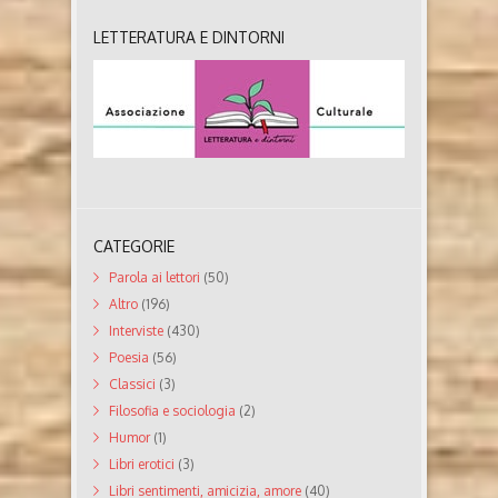
LETTERATURA E DINTORNI
CATEGORIE
Parola ai lettori
(50)
Altro
(196)
Interviste
(430)
Poesia
(56)
Classici
(3)
Filosofia e sociologia
(2)
Humor
(1)
Libri erotici
(3)
Libri sentimenti, amicizia, amore
(40)