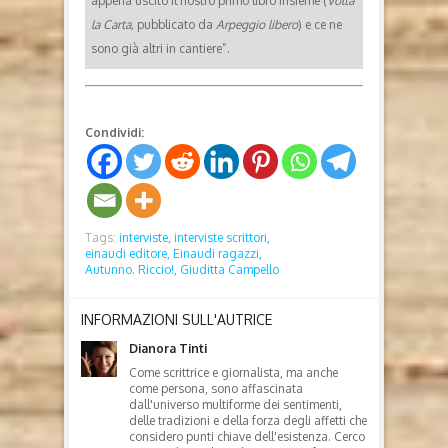
appena uscito il nostro primo libro insieme (
Volta
la Carta,
pubblicato da
Arpeggio libero
) e ce ne
sono già altri in cantiere”.
Condividi:
Tags:
interviste,
interviste scrittori,
einaudi editore,
Einaudi ragazzi,
Autunno. Riccio!,
Giuditta Campello
INFORMAZIONI SULL'AUTRICE
Dianora Tinti
Come scrittrice e giornalista, ma anche
come persona, sono affascinata
dall'universo multiforme dei sentimenti,
delle tradizioni e della forza degli affetti che
considero punti chiave dell'esistenza. Cerco