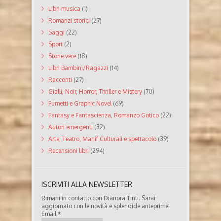
Libri musica
(1)
Romanzi storici
(27)
Saggi
(22)
Sport
(2)
Storie vere
(18)
Libri Bambini/Ragazzi
(14)
Racconti
(27)
Gialli, Noir, Horror, Thriller e Mistery
(70)
Fumetti e Graphic Novel
(69)
Fantasy e Fantascienza, Romanzo Gotico
(22)
Autori emergenti
(32)
Arte, Teatro, Manif Culturali e spettacolo
(39)
Recensioni libri
(294)
ISCRIVITI ALLA NEWSLETTER
Rimani in contatto con Dianora Tinti. Sarai
aggiornato con le novità e splendide anteprime!
Email
*