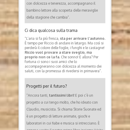
con dolcezza e tenerezza, accompagnano il
bambino lettore alla scoperta delle meraviglie
della stagione che cambia”.
Ci dica qualcosa sulla trama
“L’aria si fa più fresca,
sta per arrivare l’autunno.
È tempo per Riccio di andare in letargo. Ma così si
perderà il colore delle foglie, i funghi e le castagne!
Riccio vuol provare a stare sveglio, ma
proprio non ce la fa.
Che sonno! E allora? Per
fortuna ci sono i suoi amici che lo
accompagneranno con dolcezza al momento dei
saluti, con la promessa di rivedersi in primavera”.
Progetti per il futuro?
“Ancora tanti,
tantissimi libri!
E poi c’è un
progetto a cui tengo molto, che ho ideato con
Claudio, musicista. Si chiama Storie Suonate ed
è un progetto di letture animate, giochi e
laboratori in cui fiabe e musica si intrecciano. È