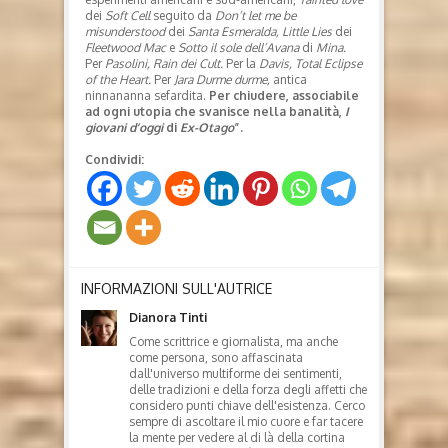
dei
Soft Cell
seguito da
Don’t let me be
misunderstood
dei
Santa Esmeralda, Little Lies
dei
Fleetwood Mac
e
Sotto il sole dell’Avana
di
Mina.
Per
Pasolini,
Rain dei Cult.
Per la
Davis,
Total Eclipse
of the Heart.
Per
Jara Durme durme,
antica
ninnananna sefardita.
Per chiudere, associabile
ad ogni utopia che svanisce nella banalità,
I
giovani d’oggi
di
Ex-Otago
”.
Condividi:
INFORMAZIONI SULL'AUTRICE
Dianora Tinti
Come scrittrice e giornalista, ma anche
come persona, sono affascinata
dall'universo multiforme dei sentimenti,
delle tradizioni e della forza degli affetti che
considero punti chiave dell'esistenza. Cerco
sempre di ascoltare il mio cuore e far tacere
la mente per vedere al di là della cortina