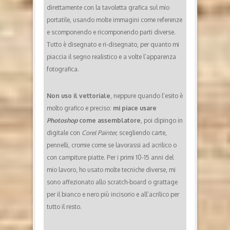
direttamente con la tavoletta grafica sul mio
portatile, usando molte immagini come referenze
e scomponendo e ricomponendo parti diverse.
Tutto è disegnato e ri-disegnato, per quanto mi
piaccia il segno realistico e a volte l’apparenza
fotografica.
Non uso il vettoriale
, neppure quando l’esito è
molto grafico e preciso:
mi piace usare
Photoshop
come assemblatore
, poi dipingo in
digitale con
Corel Painter,
scegliendo carte,
pennelli, cromie come se lavorassi ad acrilico o
con campiture piatte. Per i primi 10-15 anni del
mio lavoro, ho usato molte tecniche diverse, mi
sono affezionato allo scratch-board o grattage
per il bianco e nero più incisorio e all’acrilico per
tutto il resto.