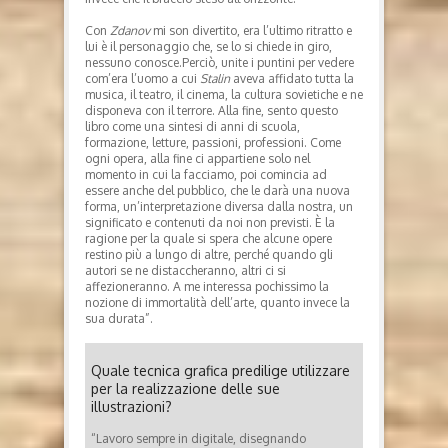
Con
Zdanov
mi son divertito, era l’ultimo ritratto e
lui è il personaggio che, se lo si chiede in giro,
nessuno conosce.Perciò, unite i puntini per vedere
com’era l’uomo a cui
Stalin
aveva affidato tutta la
musica, il teatro, il cinema, la cultura sovietiche e ne
disponeva con il terrore. Alla fine, sento questo
libro come una sintesi di anni di scuola,
formazione, letture, passioni, professioni. Come
ogni opera, alla fine ci appartiene solo nel
momento in cui la facciamo, poi comincia ad
essere anche del pubblico, che le darà una nuova
forma, un’interpretazione diversa dalla nostra, un
significato e contenuti da noi non previsti. È la
ragione per la quale si spera che alcune opere
restino più a lungo di altre, perché quando gli
autori se ne distaccheranno, altri ci si
affezioneranno. A me interessa pochissimo la
nozione di immortalità dell’arte, quanto invece la
sua durata”.
Quale tecnica grafica predilige utilizzare
per la realizzazione delle sue
illustrazioni?
“Lavoro sempre in digitale, disegnando