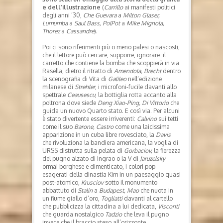
e dell’illustrazione
(
Carrillo
ai manifesti politici
degli anni ’30,
Che Guevara
a
Milton Glaser,
Lumumba
a
Saul Bass, PolPot
a
Mike Mignola,
Thorez
a
Cassandre
).
Poi ci sono riferimenti più o meno palesi o nascosti,
che il lettore può cercare, supporre, ignorare: il
carretto che contiene la bomba che scoppierà in via
Rasella, dietro il ritratto di
Amendola, Brecht
dentro
la scenografia di Vita di
Galileo
nell’edizione
milanese di
Strehler
, i microfoni-fucile davanti allo
spettrale
Ceausescu
, la bottiglia rotta accanto alla
poltrona dove siede
Deng Xiao-Ping, Di Vittorio
che
guida un nuovo Quarto stato. E così via. Per alcuni
è stato divertente essere irriverenti:
Calvino
sui tetti
come il suo
Barone, Castro
come una laicissima
apparizione in un cuba libre rovesciato, la
Davis
che rivoluziona la bandiera americana, la voglia di
URSS distrutta sulla pelata di
Gorbaciov,
la fierezza
del pugno alzato di Ingrao o la V di
Jaruzelsky
ormai borghese e dimenticato, i colori pop
esagerati della dinastia Kim in un paesaggio quasi
post-atomico,
Krusciov
sotto il monumento
abbattuto di
Stalin
a
Budapest, Mao
che nuota in
un fiume giallo d’oro,
Togliatti
davanti al cartello
che pubblicizza la cittadina a lui dedicata,
Visconti
che guarda nostalgico
Tadzio
che leva il pugno
invece che il braccio steso all’orizzonte.