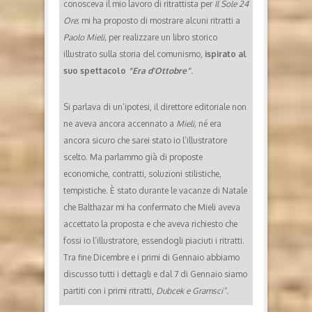
conosceva il mio lavoro di ritrattista per
Il Sole 24
Ore
; mi ha proposto di mostrare alcuni ritratti a
Paolo Mieli,
per realizzare un libro storico
illustrato sulla storia del comunismo,
ispirato al
suo spettacolo
“Era d’Ottobre”
.
Si parlava di un’ipotesi, il direttore editoriale non
ne aveva ancora accennato a
Mieli,
né era
ancora sicuro che sarei stato io l’illustratore
scelto. Ma parlammo già di proposte
economiche, contratti, soluzioni stilistiche,
tempistiche. È stato durante le vacanze di Natale
che Balthazar mi ha confermato che Mieli aveva
accettato la proposta e che aveva richiesto che
fossi io l’illustratore, essendogli piaciuti i ritratti.
Tra fine Dicembre e i primi di Gennaio abbiamo
discusso tutti i dettagli e dal 7 di Gennaio siamo
partiti con i primi ritratti,
Dubcek e Gramsci”.