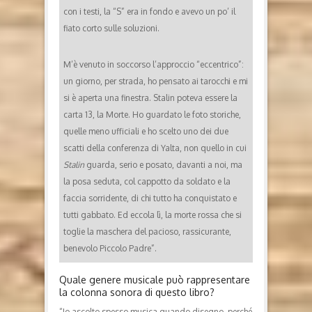
con i testi, la “S” era in fondo e avevo un po’ il
fiato corto sulle soluzioni.
M’è venuto in soccorso l’approccio “eccentrico”:
un giorno, per strada, ho pensato ai tarocchi e mi
si è aperta una finestra. Stalin poteva essere la
carta 13, la Morte. Ho guardato le foto storiche,
quelle meno ufficiali e ho scelto uno dei due
scatti della conferenza di Yalta, non quello in cui
Stalin
guarda, serio e posato, davanti a noi, ma
la posa seduta, col cappotto da soldato e la
faccia sorridente, di chi tutto ha conquistato e
tutti gabbato. Ed eccola lì, la morte rossa che si
toglie la maschera del pacioso, rassicurante,
benevolo Piccolo Padre”.
Quale genere musicale può rappresentare
la colonna sonora di questo libro?
“Io ascolto spesso musica quando disegno, perché