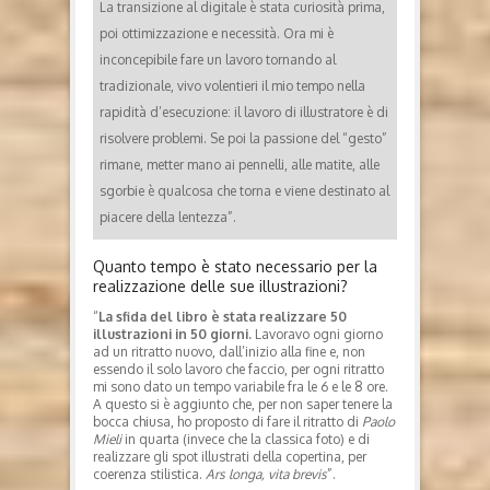
La transizione al digitale è stata curiosità prima,
poi ottimizzazione e necessità. Ora mi è
inconcepibile fare un lavoro tornando al
tradizionale, vivo volentieri il mio tempo nella
rapidità d’esecuzione: il lavoro di illustratore è di
risolvere problemi. Se poi la passione del “gesto”
rimane, metter mano ai pennelli, alle matite, alle
sgorbie è qualcosa che torna e viene destinato al
piacere della lentezza”.
Quanto tempo è stato necessario per la
realizzazione delle sue illustrazioni?
“
La sfida del libro è stata realizzare 50
illustrazioni in 50 giorni.
Lavoravo ogni giorno
ad un ritratto nuovo, dall’inizio alla fine e, non
essendo il solo lavoro che faccio, per ogni ritratto
mi sono dato un tempo variabile fra le 6 e le 8 ore.
A questo si è aggiunto che, per non saper tenere la
bocca chiusa, ho proposto di fare il ritratto di
Paolo
Mieli
in quarta (invece che la classica foto) e di
realizzare gli spot illustrati della copertina, per
coerenza stilistica.
Ars longa, vita brevis
”.