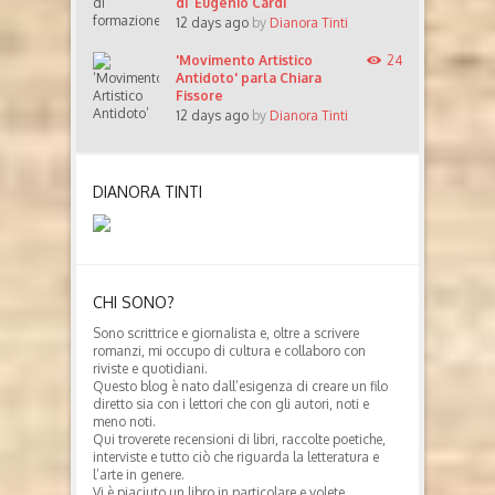
di Eugenio Cardi
12 days ago
by
Dianora Tinti
'Movimento Artistico
24
Antidoto' parla Chiara
Fissore
12 days ago
by
Dianora Tinti
DIANORA TINTI
CHI SONO?
Sono scrittrice e giornalista e, oltre a scrivere
romanzi, mi occupo di cultura e collaboro con
riviste e quotidiani.
Questo blog è nato dall’esigenza di creare un filo
diretto sia con i lettori che con gli autori, noti e
meno noti.
Qui troverete recensioni di libri, raccolte poetiche,
interviste e tutto ciò che riguarda la letteratura e
l’arte in genere.
Vi è piaciuto un libro in particolare e volete