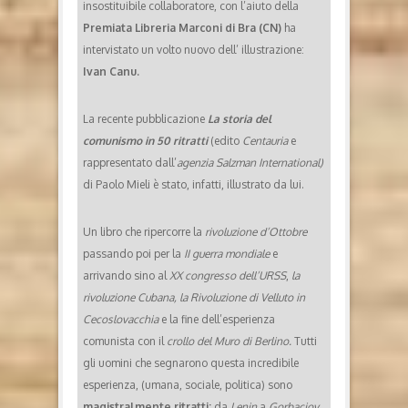
insostituibile collaboratore, con l’aiuto della
Premiata Libreria Marconi di Bra (CN)
ha
intervistato un volto nuovo dell’ illustrazione:
Ivan Canu.
La recente pubblicazione
La storia del
comunismo in 50 ritratti
(edito
Centauria
e
rappresentato dall’
agenzia Salzman International)
di Paolo Mieli è stato, infatti, illustrato da lui.
Un libro che ripercorre la
rivoluzione d’Ottobre
passando poi per la
II guerra mondiale
e
arrivando sino al
XX congresso dell’URSS
,
la
rivoluzione Cubana, la Rivoluzione di Velluto in
Cecoslovacchia
e la fine dell’esperienza
comunista con il
crollo del Muro di Berlino.
Tutti
gli uomini che segnarono questa incredibile
esperienza, (umana, sociale, politica) sono
magistralmente ritratti:
da
Lenin
a
Gorbaciov,