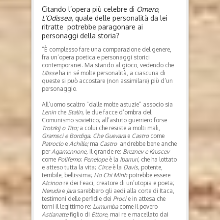
Citando l’opera più celebre di
Omero
,
L’Odissea
, quale delle personalità da lei
ritratte potrebbe paragonare ai
personaggi della storia?
“È complesso fare una comparazione del genere,
fra un’opera poetica e personaggi storici
contemporanei. Ma stando al gioco, vedendo che
Ulisse
ha in sé molte personalità, a ciascuna di
queste si può accostare (non assimilare) più d’un
personaggio.
All’uomo scaltro “dalle molte astuzie” associo sia
Lenin
che
Stalin,
le due facce d’ombra del
Comunismo sovietico; all’astuto guerriero forse
Trotzkij o Tito;
a colui che resiste a molti mali,
Gramsci e Bordiga
.
Che Guevara
e
Castro
come
Patroclo
e
Achille;
ma
Castro
andrebbe bene anche
per
Agamennone,
il grande re;
Breznev e Kruscev
come
Polifemo
;
Penelope
è la
Ibarruri,
che ha lottato
e atteso tutta la vita;
Circe
è la
Davis,
potente,
terribile, bellissima;
Ho Chi Minh
potrebbe essere
Alcinoo
re dei Feaci, creatore di un’utopia e poeta;
Neruda
e
Jara
sarebbero gli aedi alla corte di Itaca,
testimoni delle perfidie dei
Proci
e in attesa che
torni il legittimo re;
Lumumba
come il povero
Astianatte
figlio di
Ettore,
mai re e macellato dai