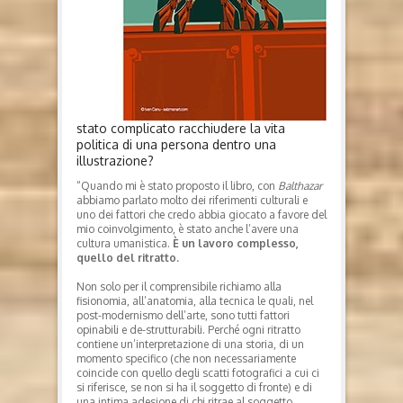
stato complicato racchiudere la vita
politica di una persona dentro una
illustrazione?
“Quando mi è stato proposto il libro, con
Balthazar
abbiamo parlato molto dei riferimenti culturali e
uno dei fattori che credo abbia giocato a favore del
mio coinvolgimento, è stato anche l’avere una
cultura umanistica.
È un lavoro complesso,
quello del ritratto.
Non solo per il comprensibile richiamo alla
fisionomia, all’anatomia, alla tecnica le quali, nel
post-modernismo dell’arte, sono tutti fattori
opinabili e de-strutturabili. Perché ogni ritratto
contiene un’interpretazione di una storia, di un
momento specifico (che non necessariamente
coincide con quello degli scatti fotografici a cui ci
si riferisce, se non si ha il soggetto di fronte) e di
una intima adesione di chi ritrae al soggetto