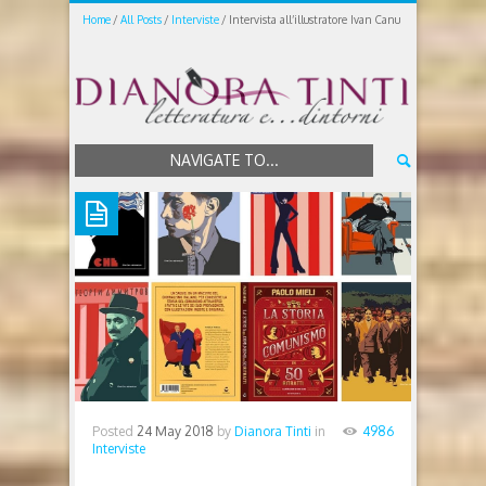
Home
All Posts
Interviste
Intervista all’illustratore Ivan Canu
NAVIGATE TO...
Posted
24 May 2018
by
Dianora Tinti
in
4986
Interviste