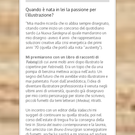
Quando è nata in lei la passione per
l’illustrazione?
“Mia madre ricorda che io abbia sempre disegnato,
citando come inizio un concorso del quotidiano
sardo
La Nuova Sardegna
al quale mandarono un
mio disegno -avevo 4 anni- che rappresentava
soluzioni creative alla crisi energetica dei primi
anni ’70 (quella che portò alla nota “austerity”).
Mi premiarono con un libro di racconti di
Tolstoj
(di cui avrei molti anni dopo illustrato le
copertine per
Feltrinelli
). Era un topo che da una
pompa di benzina metteva acqua nell’auto. Un
segno del futuro che mi avrebbe visto illustratore e
mai patentato. Fuori dall’aneddotica, l’idea di
diventare illustratore professionista è venuta negli
ultimi anni di università, quando già disegnavo
per mio conto personaggi per storie che scrivevo,
piccoli fumetti da temi letterari (
Medea)
, ritratti.
Un incontro con un editor della
Vallecchi
mi
suggerì di continuare su quella strada, poi nel
corso dell’estate di tregua fra la consegna della
tesi in
Storia del teatro contemporaneo
e la laurea,
feci amicizia con
Bruno Enna
(gran sceneggiatore
di fumetti, anche lui sardo) e mi spinse ad andare