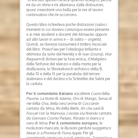
mi da un ritmo e mi allontana dalle distrazioni,
quasi creandomi una bolla per le ore di lavoro
continuativo che mi occorrono.
Questo libro richiedeva poche distrazioni (salvo i
momenti in cui dovevo comunque essere presente
o ai miei studenti e docenti del
Mimaster,
oppure
ad altri lavori in arrivo e – di solito – urgenti).
Quindi, se dovessi riassumere il timbro musicale
del libro:
Prokof’eev
per l’ideologia brillante e
ottimista (la suite del Nevskij e di
Ivan Groznij),
War
Requiem
di
Britten
per la fase eroica, il Malipiero
delle Sinfonie del silenzio e della morte per la
disillusione, lo Shostakovich sinfonico della 8,
della 10 e della 15 per la parabola del terrore
staliniano e del declino e lo Schnittke dei Salmi per
la caduta.
Per il comunismo italiano
ascolterei
Cuore
della
Pavone, La Notte
di
Adamo, Oro
di
Mango, Senza di
me
della
Oxa, Bella senz’anima
di
Cocciante
cantata da
Mina, Re
della Bertè,
Ah che sarà
di
Fossati
con la
Mannoia, L’estate sta finendo
cantata
da
Gennaro Cosmo Parlato, Ritratto in bianco e
nero
di
Mina
.
Per il comunismo europeo,
le
rivoluzioni mancate, le illusioni perdute suggerisco
Never is a Promise
di
Fiona Apple.
Per gli
esperimenti americani e sud-americani,
Tainted love