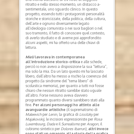
ritratto e nello stesso momento, un distacco a-
sentimentale, uno sguardo clinico. In questo
progetto, essendo tutti i protagonisti personalità
storiche e storicizzate, della politica, della cultura,
dell’arte e ognuno diversamente legato
all’ideologia comunista o nei suoi bagliori o nel
suo tramonto, il fatto di conoscere quel contesto,
di averlo studiato e di averne poi approfondito
alcuni aspetti, mi ha offerto una delle chiavi di
lettura.
Mieli
lavorava in contemporanea
all’introduzione storico-critica
e alle schede,
perciò io non avevo a disposizione la sua “lettura”,
ma solo la mia. Da un lato questo mi ha lasciato
libero, dall’altro ha messo a rischio la coerenza del
progetto (la sindrome del “tema libero” di
scolastica memoria), per quanto a tutti noi fosse
chiaro che nessun ritratto sarebbe stato uguale
all’altro. Forse nessuno aveva davvero
programmato quanto diversi sarebbero stati alla
fine.
Per alcuni personaggi ho attinto alle
avanguardie artistiche
(il suprematismo di
Maleevich
per
Lenin
, la grafica di
Lissitzky
per
Majakovskij
, le incisioni espressioniste per
Rosa
Luxembourg, Dada
e il
Surrealismo
per
Aragon
, il
cubismo sintetico per
Dolores Ibarruri)
,
altri invece
sono stati un omaggio alla storia della grafica