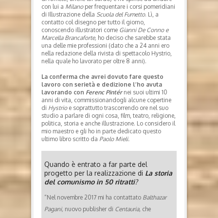
con lui a
Milano
per frequentare i corsi pomeridiani
di Illustrazione della
Scuola del Fumetto
. Lì, a
contatto col disegno per tutto il giorno,
conoscendo illustratori come
Gianni De Conno e
Marcella Brancaforte,
ho deciso che sarebbe stata
una delle mie professioni (dato che a 24 anni ero
nella redazione della rivista di spettacolo Hystrio,
nella quale ho lavorato per oltre 8 anni).
La conferma che avrei dovuto fare questo
lavoro con serietà e dedizione l’ho avuta
lavorando con
Ferenc Pintér
nei suoi ultimi 10
anni di vita, commissionandogli alcune copertine
di
Hystrio
e soprattutto trascorrendo ore nel suo
studio a parlare di ogni cosa, film, teatro, religione,
politica, storia e anche illustrazione. Lo considero il
mio maestro e gli ho in parte dedicato questo
ultimo libro scritto da
Paolo Mieli.
Quando è entrato a far parte del
progetto per la realizzazione di
La storia
del comunismo in 50 ritratti
?
“Nel novembre 2017 mi ha contattato
Balthazar
Pagani,
nuovo publisher di
Centauria,
che