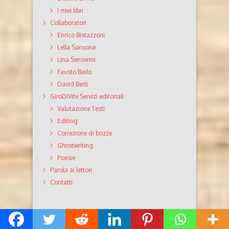
I miei libri
Collaboratori
Enrico Bistazzoni
Lella Sansone
Lina Senserini
Fausto Bailo
David Berti
GiroDiVite Servizi editoriali
Valutazione Testi
Editing
Correzione di bozze
Ghostwriting
Poesie
Parola ai lettori
Contatti
Dianora Tinti Magliano in Toscana strada comunale
della Marsiliana 111 c.f. TNT DNR 60H44 E202K info (at)
dianoratinti.it