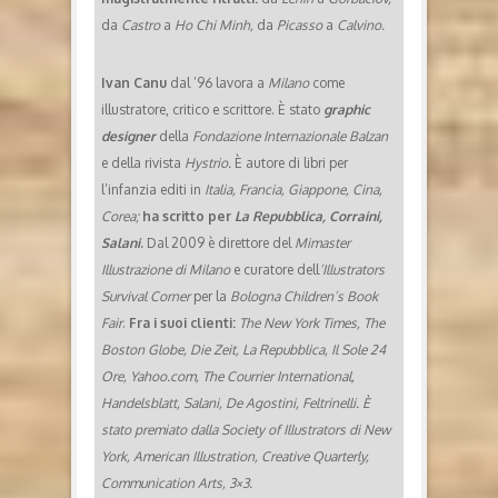
da
Castro
a
Ho Chi Minh,
da
Picasso
a
Calvino.
Ivan Canu
dal ’96 lavora a
Milano
come
illustratore, critico e scrittore. È stato
graphic
designer
della
Fondazione Internazionale Balzan
e della rivista
Hystrio.
È autore di libri per
l’infanzia editi in
Italia, Francia, Giappone, Cina,
Corea;
ha scritto per
La Repubblica, Corraini,
Salani
.
Dal 2009 è direttore del
Mimaster
Illustrazione di Milano
e curatore dell
’Illustrators
Survival Corner
per la
Bologna Children’s Book
Fair
.
Fra i suoi clienti:
The New York Times, The
Boston Globe, Die Zeit, La Repubblica, Il Sole 24
Ore, Yahoo.com, The Courrier International,
Handelsblatt, Salani, De Agostini, Feltrinelli. È
stato premiato dalla Society of Illustrators di New
York, American Illustration, Creative Quarterly,
Communication Arts, 3×3.