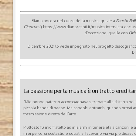
Siamo ancora nel cuore della musica, grazie a
Fausto Bai
Giancursi
( https://www.dianoratinti.it/musica-intervista-esclusiv
d’eccezione, quella con
Orl
Dicembre 2021 lo vede impegnato nel progetto discografic
br
.
La passione per la musica è un tratto ereditar
“Mio nonno paterno accompagnava serenate alla chitarra nei c
piccola banda di paese. Ma conobbi entrambi quando ormai a
trasmissione diretta dell’arte.
Piuttosto fu mio fratello ad iniziarmi in tenera età a canzoni e a
miei percorsi scolastici e sociali si facevano via via più disas