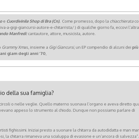
lo
e
Cuordivinile Shop di Bra (Cn).
Come promesso, dopo la
chiacchierata
c
a-a-gigi-giancursi-autore-e-chitarrista/ ) di qualche giorno fa, eccovi l’altra
ando Manfredi
:
cantautore, attore, musicista, autore.
o
Grammy Xm
as, insieme a
Gigi Giancursi
, un EP compendio di alcuni dei
più
ani glam degli anni ’70
,
io della sua famiglia?
ircoli o nelle veglie. Quello materno suonava l’organo e aveva diretto qu
vevano appeso lo strumento al chiodo. Dunque non possiamo parlare di
rtisti fighissimi. Iniziai presto a suonare la chitarra da autodidatta e man ma
trosi, la chitarra rimaneva una scialuppa di evasione e un’ancora di salvezza”.