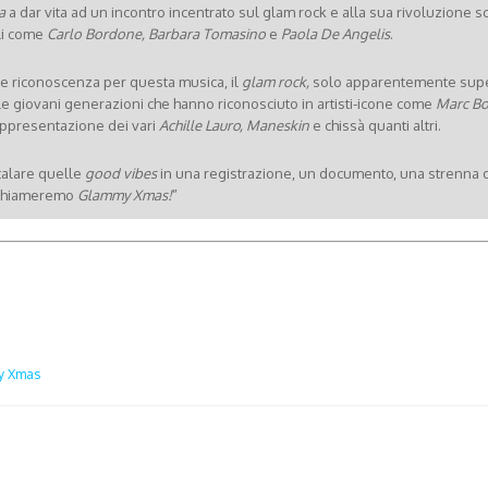
a
a dar vita ad un incontro incentrato sul glam rock e alla sua rivoluzione sci
ali come
Carlo Bordone, Barbara Tomasino
e
Paola De Angelis
.
 e riconoscenza per questa musica, il
glam rock,
solo apparentemente super
le giovani generazioni che hanno riconosciuto in artisti-icone come
Marc B
rappresentazione dei vari
Achille Lauro, Maneskin
e chissà quanti altri.
talare quelle
good vibes
in una registrazione, un documento, una strenna 
Lo chiameremo
Glammy Xmas!
”
y Xmas