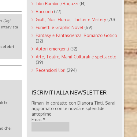
Libri Bambini/Ragazzi
(14)
Racconti
(27)
Gialli, Noir, Horror, Thriller e Mistery
(70)
on
Gigi
 intervista
Fumetti e Graphic Novel
(69)
Fantasy e Fantascienza, Romanzo Gotico
(22)
 celebri
Autori emergenti
(32)
Arte, Teatro, Manif Culturali e spettacolo
(39)
Recensioni libri
(294)
ISCRIVITI ALLA NEWSLETTER
alche
Rimani in contatto con Dianora Tinti. Sarai
aggiornato con le novità e splendide
anteprime!
Email
*
no che i