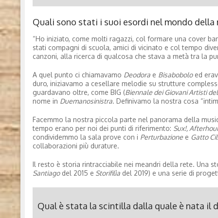
Quali sono stati i suoi esordi nel mondo della
“Ho iniziato, come molti ragazzi, col formare una cover ban
stati compagni di scuola, amici di vicinato e col tempo dive
canzoni, alla ricerca di qualcosa che stava a metà tra la p
A quel punto ci chiamavamo
Deodora
e
Bisabobolo
ed erav
duro, iniziavamo a cesellare melodie su strutture compless
guardavano oltre, come BIG (
Biennale dei Giovani Artisti d
nome in
Duemanosinistra
. Definivamo la nostra cosa “intimo
Facemmo la nostra piccola parte nel panorama della musica i
tempo erano per noi dei punti di riferimento:
Sux!, Afterhou
condividemmo la sala prove con i
Perturbazione
e
Gatto Cil
collaborazioni più durature.
Il resto è storia rintracciabile nei meandri della rete. Una s
Santiago
del 2015 e
Storifilìa
del 2019) e una serie di progetti
Qual è stata la scintilla dalla quale è nata il 