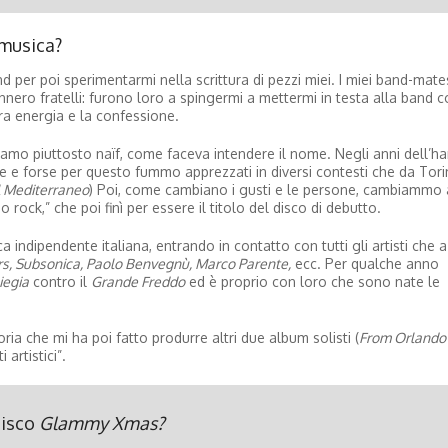
 musica?
d per poi sperimentarmi nella scrittura di pezzi miei. I miei band-mat
nnero fratelli: furono loro a spingermi a mettermi in testa alla band c
ura energia e la confessione.
amo piuttosto naïf, come faceva intendere il nome. Negli anni dell’ha
e e forse per questo fummo apprezzati in diversi contesti che da Tor
el Mediterraneo
) Poi, come cambiano i gusti e le persone, cambiammo
 rock,” che poi finì per essere il titolo del disco di debutto.
ndipendente italiana, entrando in contatto con tutti gli artisti che a
rs, Subsonica, Paolo Benvegnù, Marco Parente,
ecc. Per qualche anno
iegia
contro il
Grande Freddo
ed è proprio con loro che sono nate le
toria che mi ha poi fatto produrre altri due album solisti (
From Orlando 
 artistici”.
disco
Glammy Xmas?