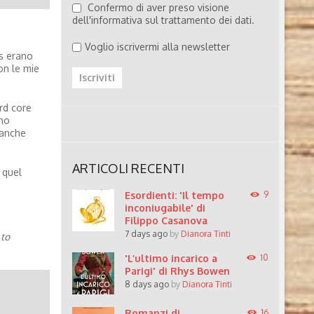
Confermo di aver preso visione
dell'informativa sul trattamento dei dati.
Voglio iscrivermi alla newsletter
es erano
on le mie
rd core
ino
 anche
ARTICOLI RECENTI
 quel
Esordienti: 'Il tempo
9
inconiugabile' di
Filippo Casanova
7 days ago
by
Dianora Tinti
to
'L’ultimo incarico a
10
Parigi' di Rhys Bowen
8 days ago
by
Dianora Tinti
Romanzi di
16