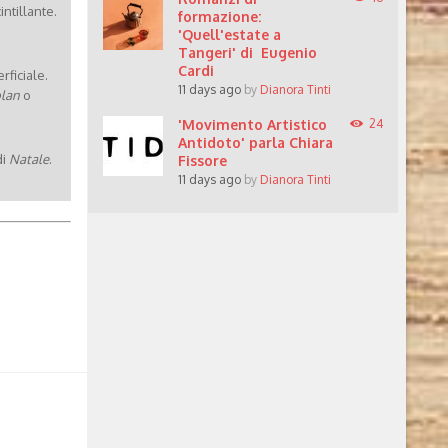
ntillante.
formazione:
'Quell'estate a
Tangeri' di Eugenio
Cardi
ficiale.
11 days ago
by
Dianora Tinti
olan
o
'Movimento Artistico
24
Antidoto' parla Chiara
di
Natale
.
Fissore
11 days ago
by
Dianora Tinti