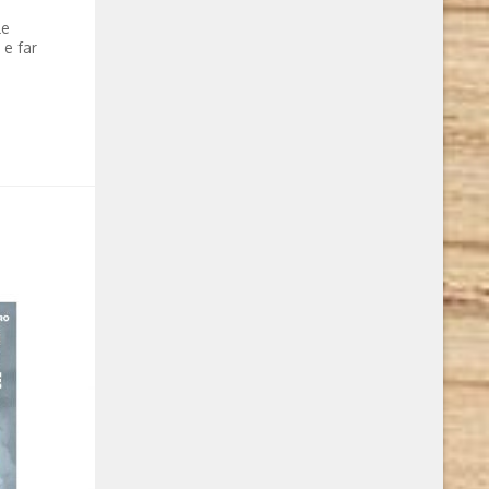
le
 e far