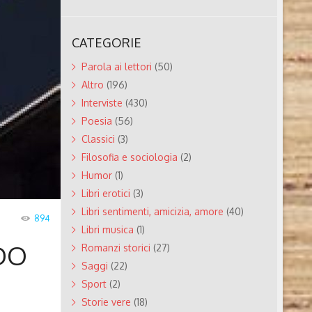
CATEGORIE
Parola ai lettori
(50)
Altro
(196)
Interviste
(430)
Poesia
(56)
Classici
(3)
Filosofia e sociologia
(2)
Humor
(1)
Libri erotici
(3)
Libri sentimenti, amicizia, amore
(40)
894
Libri musica
(1)
DO
Romanzi storici
(27)
Saggi
(22)
Sport
(2)
Storie vere
(18)