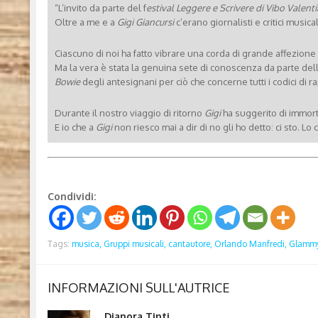
“L’invito da parte del f
estival Leggere e Scrivere di Vibo Valenti
Oltre a me e a
Gigi Giancursi
c’erano giornalisti e critici music
Ciascuno di noi ha fatto vibrare una corda di grande affezione
Ma la vera è stata la genuina sete di conoscenza da parte del
Bowie
degli antesignani per ciò che concerne tutti i codici di 
Durante il nostro viaggio di ritorno
Gigi
ha suggerito di immor
E io che a
Gigi
non riesco mai a dir di no gli ho detto: ci sto. 
Condividi:
Tags:
musica,
Gruppi musicali,
cantautore,
Orlando Manfredi,
Glamm
INFORMAZIONI SULL'AUTRICE
Dianora Tinti