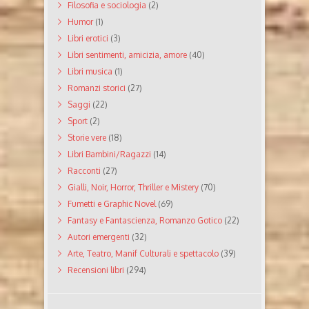
Filosofia e sociologia
(2)
Humor
(1)
Libri erotici
(3)
Libri sentimenti, amicizia, amore
(40)
Libri musica
(1)
Romanzi storici
(27)
Saggi
(22)
Sport
(2)
Storie vere
(18)
Libri Bambini/Ragazzi
(14)
Racconti
(27)
Gialli, Noir, Horror, Thriller e Mistery
(70)
Fumetti e Graphic Novel
(69)
Fantasy e Fantascienza, Romanzo Gotico
(22)
Autori emergenti
(32)
Arte, Teatro, Manif Culturali e spettacolo
(39)
Recensioni libri
(294)