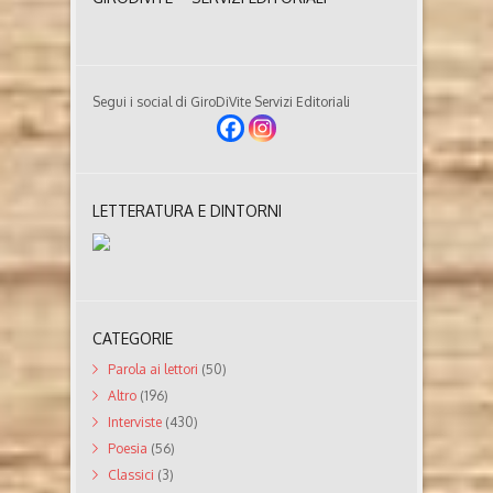
Segui i social di GiroDiVite Servizi Editoriali
LETTERATURA E DINTORNI
CATEGORIE
Parola ai lettori
(50)
Altro
(196)
Interviste
(430)
Poesia
(56)
Classici
(3)