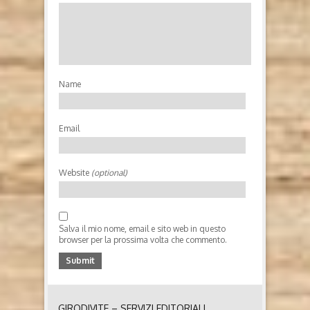
BERTOLI
Il sogno di Suzana. Amore e morte nel Kosovo del
dopoguerra di Ausilio Bertoli (2026, Fefè editore) Chi
è Ausilio Bertoli Vive a Grumolo delle Abbadesse
(Vicenza), dov’è nato nel 1945, e a Limena (Padova).
Laureato in Sociologia all'Università di Urbino. Ha
Name
insegnato discipline...
Email
Website
(optional)
Salva il mio nome, email e sito web in questo
browser per la prossima volta che commento.
GIRODIVITE – SERVIZI EDITORIALI