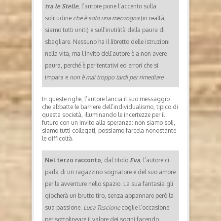
tra le Stelle
, l’autore pone l’accento sulla
solitudine
che è solo una menzogna
(in realtà,
siamo tutti uniti) e sull’inutilità della paura di
sbagliare. Nessuno ha il libretto delle istruzioni
nella vita, ma l’invito dell’autore è a non avere
paura, perché è per tentativi ed errori che si
impara e
non è mai troppo tardi per rimediare
.
In queste righe, l’autore lancia il suo messaggio
che abbatte le barriere dell’individualismo, tipico di
questa società, illuminando le incertezze per il
futuro con un invito alla speranza: non siamo soli,
siamo tutti collegati, possiamo farcela nonostante
le difficoltà.
Nel terzo racconto,
dal titolo
Eva
, l’autore ci
parla di un ragazzino sognatore e del suo amore
per le avventure nello spazio. La sua fantasia gli
giocherà un brutto tiro, senza appannare però la
sua passione.
Luca Tescione
coglie l’occasione
per sottolineare il valore dei sogni facendo