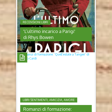
RECENSIONI LIBRI
'L’ultimo incarico a Parigi'
di Rhys Bowen
'L’ULTIMO INCARICO A PARIGI'
DI RHYS BOWEN
L’ultimo incarico a Parigi di Rhys Bowen (Indomitus
Publishing, 2026) Chi è Rhys Bowen Rhys Bowen è
una delle voci più amate e premiate della narrativa
storica internazionale con oltre 10 milioni di copie
vendute nel mondo e più di 100 mila nel nostro
LIBRI SENTIMENTI, AMICIZIA, AMORE
Paese. Le sue opere sono...
Romanzi di formazione: