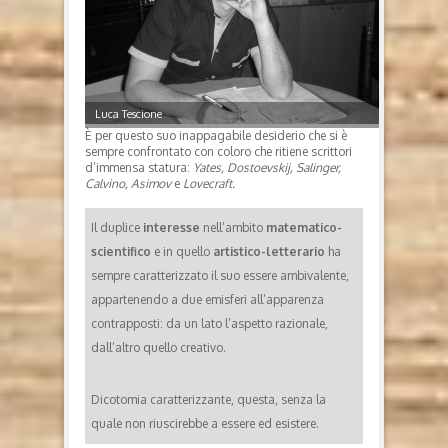
Luca Tescione
È per questo suo inappagabile desiderio che si è
sempre confrontato con coloro che ritiene scrittori
d’immensa statura:
Yates, Dostoevskij, Salinger,
Calvino, Asimov
e
Lovecraft.
Il duplice
interesse
nell’ambito
matematico-
scientifico
e in quello
artistico-letterario
ha
sempre caratterizzato il suo essere ambivalente,
appartenendo a due emisferi all’apparenza
contrapposti: da un lato l’aspetto razionale,
dall’altro quello creativo.
Dicotomia caratterizzante, questa, senza la
quale non riuscirebbe a essere ed esistere.