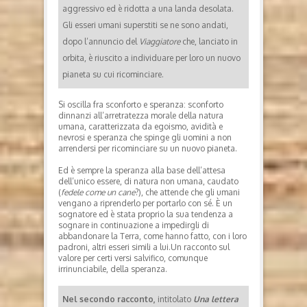
aggressivo ed è ridotta a una landa desolata.
Gli esseri umani superstiti se ne sono andati,
dopo l’annuncio del
Viaggiatore
che, lanciato in
orbita, è riuscito a individuare per loro un nuovo
pianeta su cui ricominciare.
Si oscilla fra sconforto e speranza: sconforto
dinnanzi all’arretratezza morale della natura
umana, caratterizzata da egoismo, avidità e
nevrosi e speranza che spinge gli uomini a non
arrendersi per ricominciare su un nuovo pianeta.
Ed è sempre la speranza alla base dell’attesa
dell’unico essere, di natura non umana, caudato
(
fedele come un cane
?), che attende che gli umani
vengano a riprenderlo per portarlo con sé. È un
sognatore ed è stata proprio la sua tendenza a
sognare in continuazione a impedirgli di
abbandonare la Terra, come hanno fatto, con i loro
padroni, altri esseri simili a lui.Un racconto sul
valore per certi versi salvifico, comunque
irrinunciabile, della speranza.
Nel secondo racconto,
intitolato
Una lettera