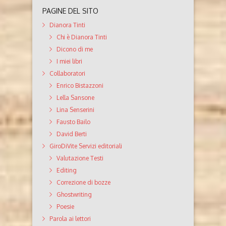
PAGINE DEL SITO
Dianora Tinti
Chi è Dianora Tinti
Dicono di me
I miei libri
Collaboratori
Enrico Bistazzoni
Lella Sansone
Lina Senserini
Fausto Bailo
David Berti
GiroDiVite Servizi editoriali
Valutazione Testi
Editing
Correzione di bozze
Ghostwriting
Poesie
Parola ai lettori