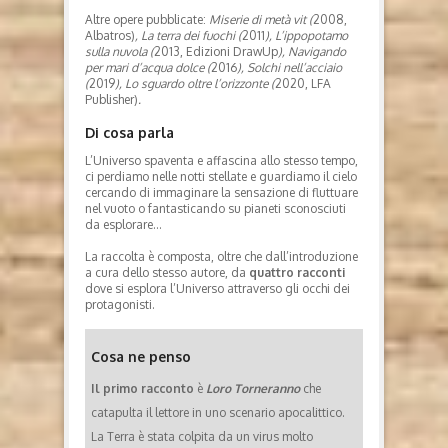
Altre opere pubblicate:
Miserie di metà vit (
2008,
Albatros)
, La terra dei fuochi (
2011
), L’ippopotamo
sulla nuvola (
2013, Edizioni DrawUp
), Navigando
per mari d’acqua dolce (
2016
), Solchi nell’acciaio
(
2019
), Lo sguardo oltre l’orizzonte (
2020, LFA
Publisher)
.
Di cosa parla
L’Universo spaventa e affascina allo stesso tempo,
ci perdiamo nelle notti stellate e guardiamo il cielo
cercando di immaginare la sensazione di fluttuare
nel vuoto o fantasticando su pianeti sconosciuti
da esplorare…
La raccolta è composta, oltre che dall’introduzione
a cura dello stesso autore, da
quattro racconti
dove si esplora l’Universo attraverso gli occhi dei
protagonisti.
Cosa ne penso
Il primo racconto
è
Loro Torneranno
che
catapulta il lettore in uno scenario apocalittico.
La Terra è stata colpita da un virus molto