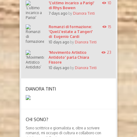
'L’ultimo incarico a Parigi'
10
di Rhys Bowen
7 days ago
by
Dianora Tinti
Romanzi di formazione:
15
'Quell'estate a Tangeri'
di Eugenio Cardi
10 days ago
by
Dianora Tinti
'Movimento Artistico
23
Antidoto' parla Chiara
Fissore
10 days ago
by
Dianora Tinti
DIANORA TINTI
CHI SONO?
Sono scrittrice e giornalista e, oltre a scrivere
romanzi, mi occupo di cultura e collaboro con