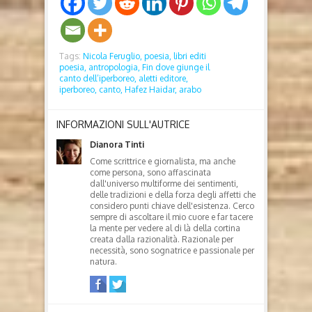
Tags:
Nicola Feruglio,
poesia,
libri editi
poesia,
antropologia,
Fin dove giunge il
canto dell’iperboreo,
aletti editore,
iperboreo,
canto,
Hafez Haidar,
arabo
INFORMAZIONI SULL'AUTRICE
Dianora Tinti
Come scrittrice e giornalista, ma anche
come persona, sono affascinata
dall'universo multiforme dei sentimenti,
delle tradizioni e della forza degli affetti che
considero punti chiave dell'esistenza. Cerco
sempre di ascoltare il mio cuore e far tacere
la mente per vedere al di là della cortina
creata dalla razionalità. Razionale per
necessità, sono sognatrice e passionale per
natura.