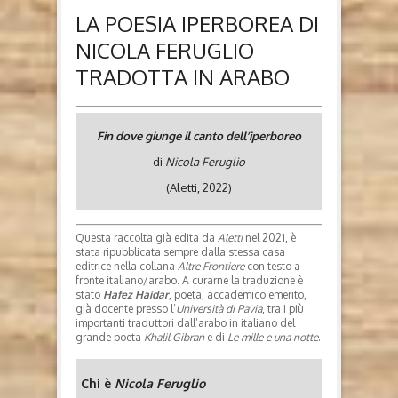
LA POESIA IPERBOREA DI
NICOLA FERUGLIO
TRADOTTA IN ARABO
Fin dove giunge il canto dell’iperboreo
di
Nicola Feruglio
(Aletti, 2022)
Questa raccolta già edita da
Aletti
nel 2021, è
stata ripubblicata sempre dalla stessa casa
editrice nella collana
Altre Frontiere
con testo a
fronte italiano/arabo. A curarne la traduzione è
stato
Hafez Haidar
, poeta, accademico emerito,
già docente presso l’
Università di Pavia
, tra i più
importanti traduttori dall’arabo in italiano del
grande poeta
Khalil Gibran
e di
Le mille e una notte
.
Chi è
Nicola Feruglio