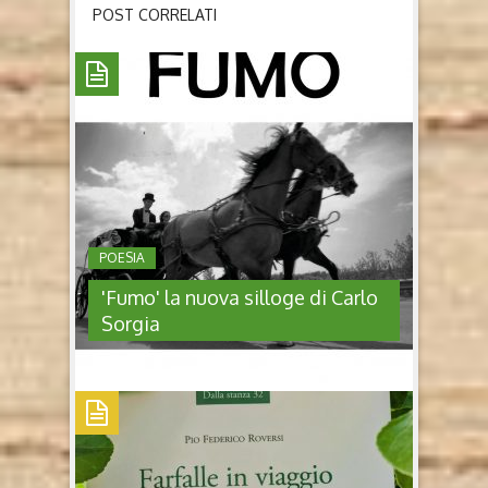
POST CORRELATI
POESIA
'Fumo' la nuova silloge di Carlo
Sorgia
'FUMO' LA NUOVA SILLOGE DI
CARLO SORGIA