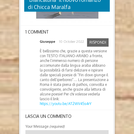
di Chicca Maralfa
1 COMMENT
Giuseppe
10 October 2022
RISPONDI
'BIANCALUNA' IL NUOVO
ROMANZO DI CHICCA MARALFA
È bellissimo che, grazie a questa versione
con TESTO ITALIANO-ARABO a fronte,
Biancaluna di Chicca Maralfa (Les Flâneurs Edizioni,
anche l’immenso numero di persone
2026) Chi è Chicca Maralfa Barese, giornalista
accomunate dalla lingua araba abbiano
professionista, ha collaborato con La Gazzetta del
la possibilità di farsi deliziare e ispirare
Mezzogiorno, Ciao 2001 e Music, Antenna Sud e
dalle speciali poesie di “Fin dove giunge il
Rete 4. È responsabile dell’ufficio stampa di
canto dell’iperboreo”…. La presentazione a
Unioncamere Puglia. Nell’ottobre...
Roma è stata piena di pathos, coinvolta e
coinvolgente, anche grazie alla lettura di
alcune poesie! Per chi volesse vederla
lascio il link:
https://youtu.be/AT2WV4Ss4rY
LASCIA UN COMMENTO
Your Message
(required)