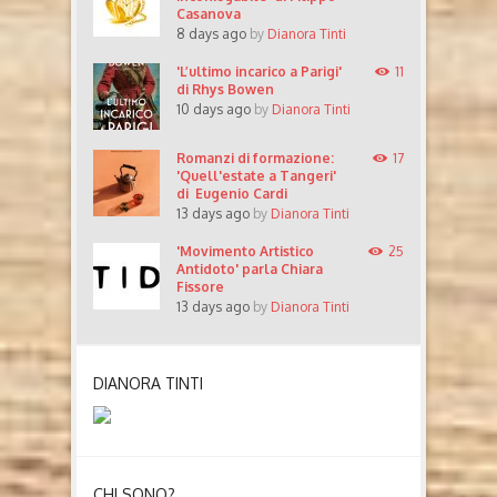
Casanova
8 days ago
by
Dianora Tinti
'L’ultimo incarico a Parigi'
11
di Rhys Bowen
10 days ago
by
Dianora Tinti
Romanzi di formazione:
17
'Quell'estate a Tangeri'
di Eugenio Cardi
13 days ago
by
Dianora Tinti
'Movimento Artistico
25
Antidoto' parla Chiara
Fissore
13 days ago
by
Dianora Tinti
DIANORA TINTI
CHI SONO?