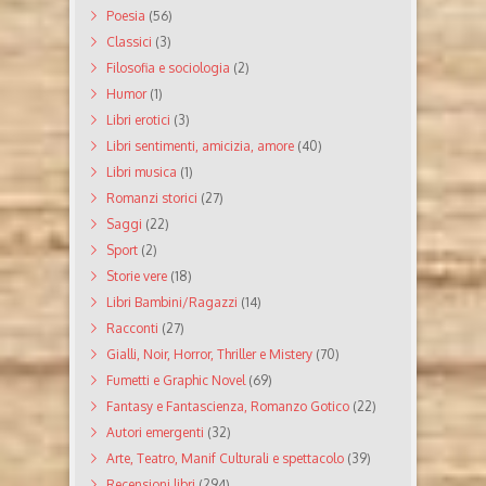
Poesia
(56)
Classici
(3)
Filosofia e sociologia
(2)
Humor
(1)
Libri erotici
(3)
Libri sentimenti, amicizia, amore
(40)
Libri musica
(1)
Romanzi storici
(27)
Saggi
(22)
Sport
(2)
Storie vere
(18)
Libri Bambini/Ragazzi
(14)
Racconti
(27)
Gialli, Noir, Horror, Thriller e Mistery
(70)
Fumetti e Graphic Novel
(69)
Fantasy e Fantascienza, Romanzo Gotico
(22)
Autori emergenti
(32)
Arte, Teatro, Manif Culturali e spettacolo
(39)
Recensioni libri
(294)