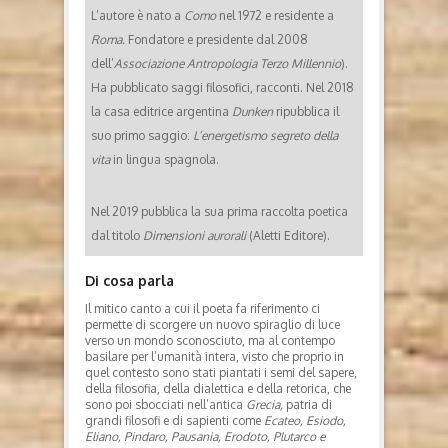
L’autore è nato a
Como
nel 1972 e residente a
Roma.
Fondatore e presidente dal 2008
dell’
Associazione Antropologia Terzo Millennio
).
Ha pubblicato saggi filosofici, racconti. Nel 2018
la casa editrice argentina
Dunken
ripubblica il
suo primo saggio:
L’energetismo segreto della
vita
in lingua spagnola.
Nel 2019 pubblica la sua prima raccolta poetica
dal titolo
Dimensioni aurorali
(Aletti Editore).
Di cosa parla
Il mitico canto a cui il poeta fa riferimento ci
permette di scorgere un nuovo spiraglio di luce
verso un mondo sconosciuto, ma al contempo
basilare per l’umanità intera, visto che proprio in
quel contesto sono stati piantati i semi del sapere,
della filosofia, della dialettica e della retorica, che
sono poi sbocciati nell’antica
Grecia,
patria di
grandi filosofi e di sapienti come
Ecateo, Esiodo,
Eliano, Pindaro, Pausania, Erodoto, Plutarco e