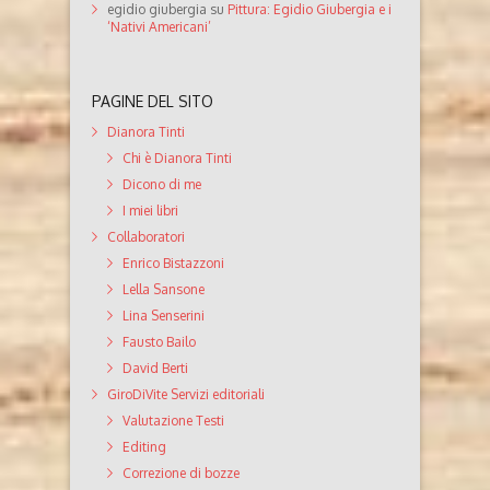
egidio giubergia
su
Pittura: Egidio Giubergia e i
‘Nativi Americani’
PAGINE DEL SITO
Dianora Tinti
Chi è Dianora Tinti
Dicono di me
I miei libri
Collaboratori
Enrico Bistazzoni
Lella Sansone
Lina Senserini
Fausto Bailo
David Berti
GiroDiVite Servizi editoriali
Valutazione Testi
Editing
Correzione di bozze