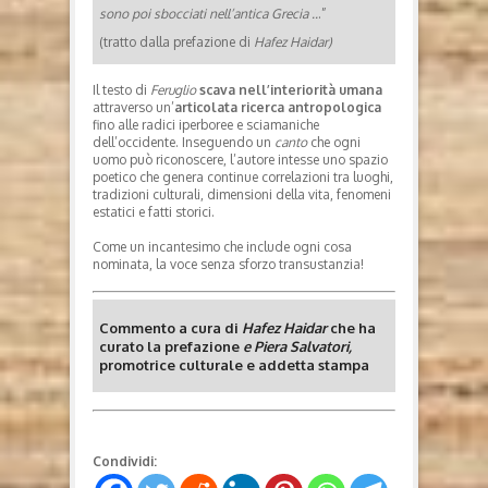
sono poi sbocciati nell’antica Grecia ..
.”
(tratto dalla prefazione di
Hafez Haidar)
Il testo di
Feruglio
scava nell’interiorità umana
attraverso un’
articolata ricerca antropologica
fino alle radici iperboree e sciamaniche
dell’occidente. Inseguendo un
canto
che ogni
uomo può riconoscere, l’autore intesse uno spazio
poetico che genera continue correlazioni tra luoghi,
tradizioni culturali, dimensioni della vita, fenomeni
estatici e fatti storici.
Come un incantesimo che include ogni cosa
nominata, la voce senza sforzo transustanzia!
Commento a cura di
Hafez Haidar
che ha
curato la prefazione
e
Piera Salvatori,
promotrice culturale e addetta stampa
Condividi: