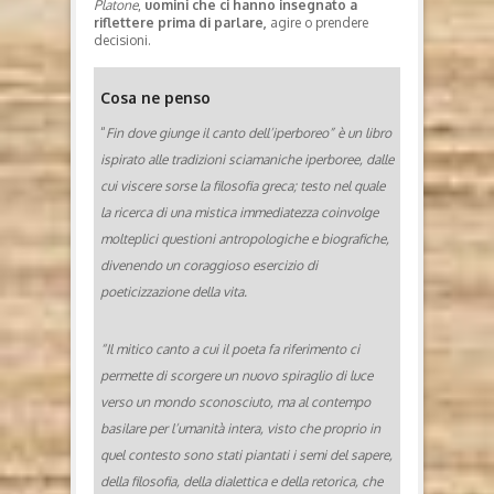
Platone
,
uomini che ci hanno insegnato a
riflettere prima di parlare,
agire o prendere
decisioni.
Cosa ne penso
“
Fin dove giunge il canto dell’iperboreo” è un libro
ispirato alle tradizioni sciamaniche iperboree, dalle
cui viscere sorse la filosofia greca; testo nel quale
la ricerca di una mistica immediatezza coinvolge
molteplici questioni antropologiche e biografiche,
divenendo un coraggioso esercizio di
poeticizzazione della vita.
“Il mitico canto a cui il poeta fa riferimento ci
permette di scorgere un nuovo spiraglio di luce
verso un mondo sconosciuto, ma al contempo
basilare per l’umanità intera, visto che proprio in
quel contesto sono stati piantati i semi del sapere,
della filosofia, della dialettica e della retorica, che