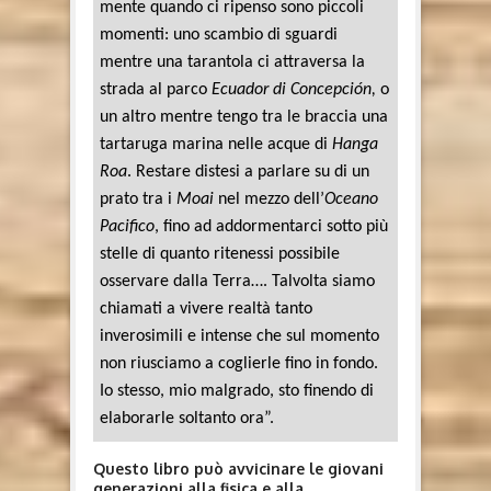
mente quando ci ripenso sono piccoli
momenti: uno scambio di sguardi
mentre una tarantola ci attraversa la
strada al parco
Ecuador di Concepción,
o
un altro mentre tengo tra le braccia una
tartaruga marina nelle acque di
Hanga
Roa
. Restare distesi a parlare su di un
prato tra i
Moai
nel mezzo dell’
Oceano
Pacifico
, fino ad addormentarci sotto più
stelle di quanto ritenessi possibile
osservare dalla Terra…. Talvolta siamo
chiamati a vivere realtà tanto
inverosimili e intense che sul momento
non riusciamo a coglierle fino in fondo.
Io stesso, mio malgrado, sto finendo di
elaborarle soltanto ora”.
Questo libro può avvicinare le giovani
generazioni alla fisica e alla