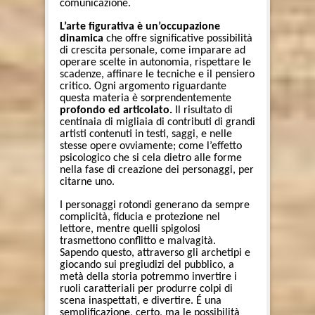
comunicazione.
L’arte figurativa è un’occupazione
dinamica
che offre significative possibilità
di crescita personale, come imparare ad
operare scelte in autonomia, rispettare le
scadenze, affinare le tecniche e il pensiero
critico. Ogni argomento riguardante
questa materia è sorprendentemente
profondo ed articolato.
Il risultato di
centinaia di migliaia di contributi di grandi
artisti contenuti in testi, saggi, e nelle
stesse opere ovviamente; come l’effetto
psicologico che si cela dietro alle forme
nella fase di creazione dei personaggi, per
citarne uno.
I personaggi rotondi generano da sempre
complicità, fiducia e protezione nel
lettore, mentre quelli spigolosi
trasmettono conflitto e malvagità.
Sapendo questo, attraverso gli archetipi e
giocando sui pregiudizi del pubblico, a
metà della storia potremmo invertire i
ruoli caratteriali per produrre colpi di
scena inaspettati, e divertire. É una
semplificazione, certo, ma le possibilità