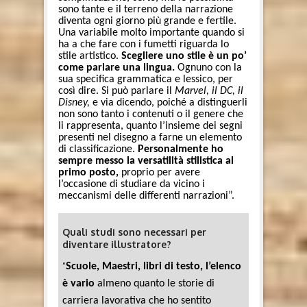
sono tante e il terreno della narrazione
diventa ogni giorno più grande e fertile.
Una variabile molto importante quando si
ha a che fare con i fumetti riguarda lo
stile artistico.
Scegliere uno stile è un po’
come parlare una lingua.
Ognuno con la
sua specifica grammatica e lessico, per
così dire. Si può parlare il
Marvel, il DC, il
Disney,
e via dicendo, poiché a distinguerli
non sono tanto i contenuti o il genere che
li rappresenta, quanto l’insieme dei segni
presenti nel disegno a farne un elemento
di classificazione.
Personalmente ho
sempre messo la versatilità stilistica al
primo posto,
proprio per avere
l’occasione di studiare da vicino i
meccanismi delle differenti narrazioni”.
Quali studi sono necessari per
diventare illustratore?
“
Scuole, Maestri, libri di testo, l’elenco
è vario
almeno quanto le storie di
carriera lavorativa che ho sentito