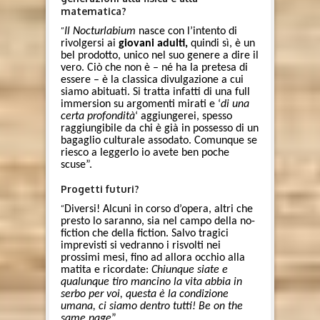
matematica?
“
Il Nocturlabium
nasce con l’intento di
rivolgersi ai
giovani adulti,
quindi sì, è un
bel prodotto, unico nel suo genere a dire il
vero. Ciò che non è – né ha la pretesa di
essere – è la classica divulgazione a cui
siamo abituati. Si tratta infatti di una full
immersion su argomenti mirati e ‘
di una
certa profondità
‘ aggiungerei, spesso
raggiungibile da chi è già in possesso di un
bagaglio culturale assodato. Comunque se
riesco a leggerlo io avete ben poche
scuse”.
Progetti futuri?
“
Diversi! Alcuni in corso d’opera, altri che
presto lo saranno, sia nel campo della no-
fiction che della fiction. Salvo tragici
imprevisti si vedranno i risvolti nei
prossimi mesi, fino ad allora occhio alla
matita e ricordate:
Chiunque siate e
qualunque tiro mancino la vita abbia in
serbo per voi, questa è la condizione
umana, ci siamo dentro tutti! Be on the
same page
”.