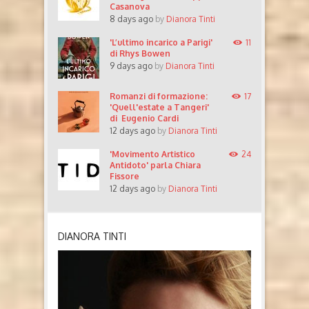
Casanova
8 days ago
by
Dianora Tinti
'L’ultimo incarico a Parigi'
11
di Rhys Bowen
9 days ago
by
Dianora Tinti
Romanzi di formazione:
17
'Quell'estate a Tangeri'
di Eugenio Cardi
12 days ago
by
Dianora Tinti
'Movimento Artistico
24
Antidoto' parla Chiara
Fissore
12 days ago
by
Dianora Tinti
DIANORA TINTI