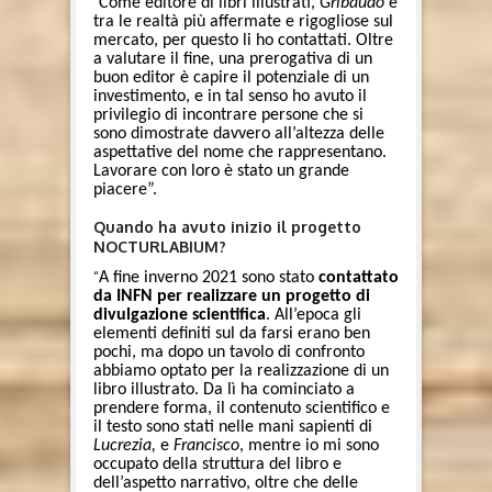
“
Come editore di libri illustrati,
Gribaudo
è
tra le realtà più affermate e rigogliose sul
mercato, per questo li ho contattati. Oltre
a valutare il fine, una prerogativa di un
buon editor è capire il potenziale di un
investimento, e in tal senso ho avuto il
privilegio di incontrare persone che si
sono dimostrate davvero all’altezza delle
aspettative del nome che rappresentano.
Lavorare con loro è stato un grande
piacere”.
Quando ha avuto inizio il progetto
NOCTURLABIUM?
“
A fine inverno 2021 sono stato
contattato
da INFN per realizzare un progetto di
divulgazione scientifica
. All’epoca gli
elementi definiti sul da farsi erano ben
pochi, ma dopo un tavolo di confronto
abbiamo optato per la realizzazione di un
libro illustrato. Da lì ha cominciato a
prendere forma, il contenuto scientifico e
il testo sono stati nelle mani sapienti di
Lucrezia,
e
Francisco
, mentre io mi sono
occupato della struttura del libro e
dell’aspetto narrativo, oltre che delle