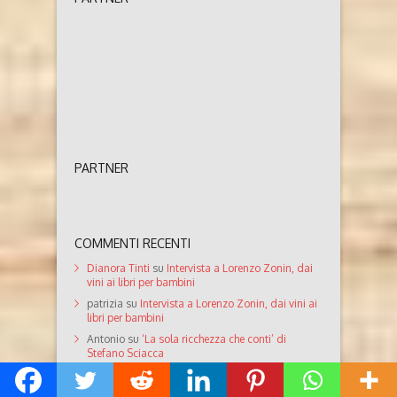
PARTNER
COMMENTI RECENTI
Dianora Tinti
su
Intervista a Lorenzo Zonin, dai
vini ai libri per bambini
patrizia
su
Intervista a Lorenzo Zonin, dai vini ai
libri per bambini
Antonio
su
‘La sola ricchezza che conti’ di
Stefano Sciacca
Dianora Tinti
su
Pittura: Egidio Giubergia e i
‘Nativi Americani’