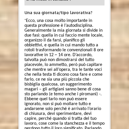
Una sua giornata/tipo lavorativa?
“
Ecco, una cosa molto importante in
questa professione è l’autodisciplina.
Generalmente la mia giornata si divide in
due fasi: quella in cui faccio mente locale,
organizzo il da farsi, pianifico gli
obbiettivi, e quella in cui mando tutto a
rotoli trasformando le convenzionali 8 ore
lavorative in 12 ~ 14 ore. D’accordo,
talvolta può non dimostrarsi del tutto
piacevole, lo ammetto, però può capitare
che mentre sei all’opera, tra le tante voci
che nella testa ti dicono cosa fare e come
farlo, ce ne sia una più piccola che
bisbiglia qualcosa, un suggerimento
magari – gli artigiani sanno bene di cosa
sto parlando (e temo anche i piromani) -.
Ebbene quel tarlo non può essere
ignorato, non si può mollare tutto e
andarsene solo perché è arrivato l’orario
di chiusura, devi sperimentare, devi
capire, perché quando si tratta del tuo
lavoro, cose come la stanchezza e il tempo
perdono tutto il loro significato. Parlando