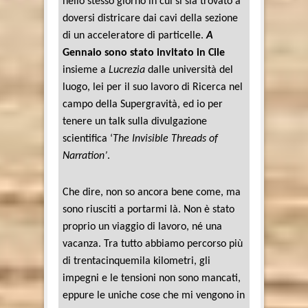
nello stesso giorno in cui si sia trovato a
doversi districare dai cavi della sezione
di un acceleratore di particelle.
A
Gennaio sono stato invitato in Cile
insieme a
Lucrezia
dalle università del
luogo, lei per il suo lavoro di Ricerca nel
campo della Supergravità, ed io per
tenere un talk sulla divulgazione
scientifica ‘
The Invisible Threads of
Narration’
.
Che dire, non so ancora bene come, ma
sono riusciti a portarmi là. Non è stato
proprio un viaggio di lavoro, né una
vacanza. Tra tutto abbiamo percorso più
di trentacinquemila kilometri, gli
impegni e le tensioni non sono mancati,
eppure le uniche cose che mi vengono in