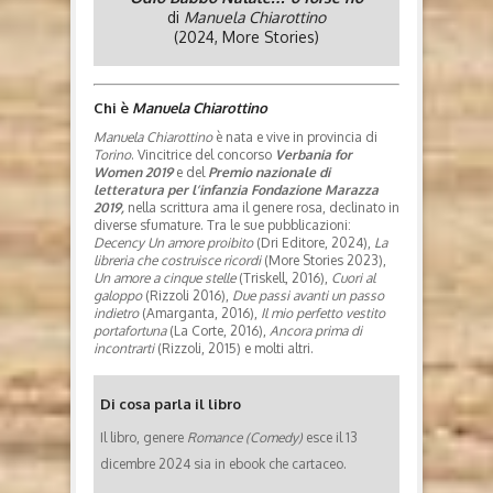
di
Manuela Chiarottino
(2024, More Stories)
Chi è
Manuela Chiarottino
Manuela Chiarottino
è nata e vive in provincia di
Torino
. Vincitrice del concorso
Verbania for
Women 2019
e del
Premio nazionale di
letteratura per l’infanzia Fondazione Marazza
2019,
nella scrittura ama il genere rosa, declinato in
diverse sfumature. Tra le sue pubblicazioni:
Decency Un amore proibito
(Dri Editore, 2024),
La
libreria che costruisce ricordi
(More Stories 2023),
Un amore a cinque stelle
(Triskell, 2016),
Cuori al
galoppo
(Rizzoli 2016),
Due passi avanti un passo
indietro
(Amarganta, 2016),
Il mio perfetto vestito
portafortuna
(La Corte, 2016),
Ancora prima di
incontrarti
(Rizzoli, 2015) e molti altri.
Di cosa parla il libro
Il libro, genere
Romance (Comedy)
esce il 13
dicembre 2024 sia in ebook che cartaceo.