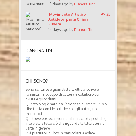
13 days ago
by
Dianora Tinti
'Movimento Artistico
25
Antidoto' parla Chiara
Fissore
13 days ago
by
Dianora Tinti
DIANORA TINTI
CHI SONO?
Sono scrittrice e giornalista e, oltre a scrivere
romanzi, mi occupo di cultura e collaboro con
riviste e quotidiani.
Questo blog è nato dall’esigenza di creare un filo
diretto sia con i lettori che con gli autori, noti e
meno noti.
Qui troverete recensioni di libri, raccolte poetiche,
interviste e tutto ciò che riguarda la letteratura e
l’arte in genere.
Vi è piaciuto un libro in particolare e volete