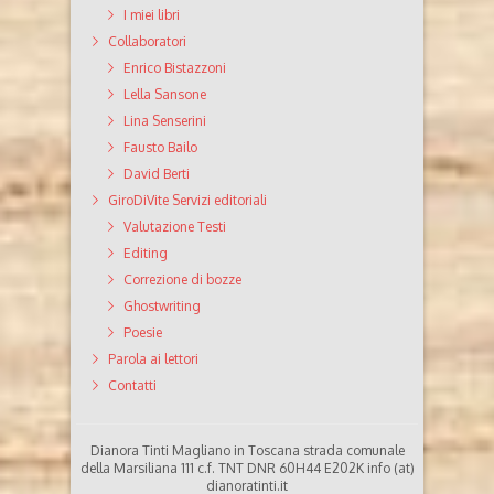
I miei libri
Collaboratori
Enrico Bistazzoni
Lella Sansone
Lina Senserini
Fausto Bailo
David Berti
GiroDiVite Servizi editoriali
Valutazione Testi
Editing
Correzione di bozze
Ghostwriting
Poesie
Parola ai lettori
Contatti
Dianora Tinti Magliano in Toscana strada comunale
della Marsiliana 111 c.f. TNT DNR 60H44 E202K info (at)
dianoratinti.it