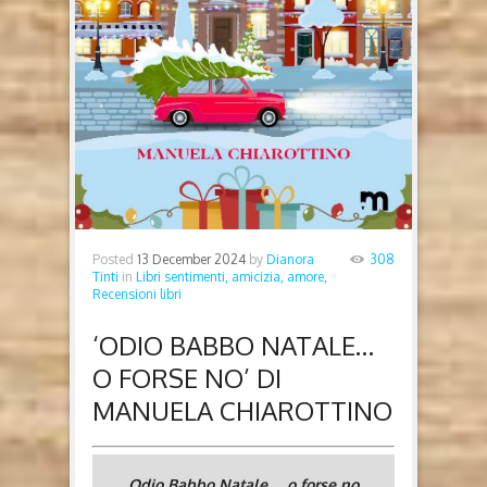
Posted
13 December 2024
by
Dianora
308
Tinti
in
Libri sentimenti, amicizia, amore,
Recensioni libri
‘ODIO BABBO NATALE…
O FORSE NO’ DI
MANUELA CHIAROTTINO
Odio Babbo Natale… o forse no