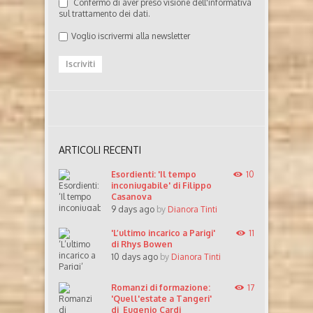
Confermo di aver preso visione dell'informativa
sul trattamento dei dati.
Voglio iscrivermi alla newsletter
ARTICOLI RECENTI
Esordienti: 'Il tempo
10
inconiugabile' di Filippo
Casanova
9 days ago
by
Dianora Tinti
'L’ultimo incarico a Parigi'
11
di Rhys Bowen
10 days ago
by
Dianora Tinti
Romanzi di formazione:
17
'Quell'estate a Tangeri'
di Eugenio Cardi