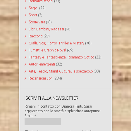
Romanzi storici
(27)
Saggi
(22)
Sport
(2)
Storie vere
(18)
Libri Bambini/Ragazzi
(14)
Racconti
(27)
Gialli, Noir, Horror, Thriller e Mistery
(70)
Fumetti e Graphic Novel
(69)
Fantasy e Fantascienza, Romanzo Gotico
(22)
Autori emergenti
(32)
Arte, Teatro, Manif Culturali e spettacolo
(39)
Recensioni libri
(294)
ISCRIVITI ALLA NEWSLETTER
Rimani in contatto con Dianora Tinti. Sarai
aggiornato con le novità e splendide anteprime!
Email
*