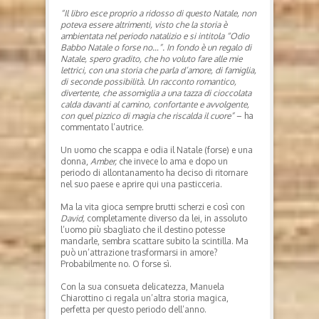
“Il libro esce proprio a ridosso di questo Natale, non
poteva essere altrimenti, visto che la storia è
ambientata nel periodo natalizio e si intitola “Odio
Babbo Natale o forse no…”. In fondo è un regalo di
Natale, spero gradito, che ho voluto fare alle mie
lettrici, con una storia che parla d’amore, di famiglia,
di seconde possibilità. Un racconto romantico,
divertente, che assomiglia a una tazza di cioccolata
calda davanti al camino, confortante e avvolgente,
con quel pizzico di magia che riscalda il cuore”
– ha
commentato l’autrice.
Un uomo che scappa e odia il Natale (forse) e una
donna,
Amber,
che invece lo ama e dopo un
periodo di allontanamento ha deciso di ritornare
nel suo paese e aprire qui una pasticceria.
Ma la vita gioca sempre brutti scherzi e così con
David,
completamente diverso da lei, in assoluto
l’uomo più sbagliato che il destino potesse
mandarle, sembra scattare subito la scintilla. Ma
può un’attrazione trasformarsi in amore?
Probabilmente no. O forse sì.
Con la sua consueta delicatezza, Manuela
Chiarottino ci regala un’altra storia magica,
perfetta per questo periodo dell’anno.