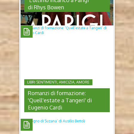
'L’ultimo incarico a Parigi'
di Rhys Bowen
'L’ULTIMO INCARICO A PARIGI'
DI RHYS BOWEN
L’ultimo incarico a Parigi di Rhys Bowen (Indomitus
Publishing, 2026) Chi è Rhys Bowen Rhys Bowen è
una delle voci più amate e premiate della narrativa
storica internazionale con oltre 10 milioni di copie
vendute nel mondo e più di 100 mila nel nostro
LIBRI SENTIMENTI, AMICIZIA, AMORE
Paese. Le sue opere sono...
Romanzi di formazione:
'Quell'estate a Tangeri' di
Eugenio Cardi