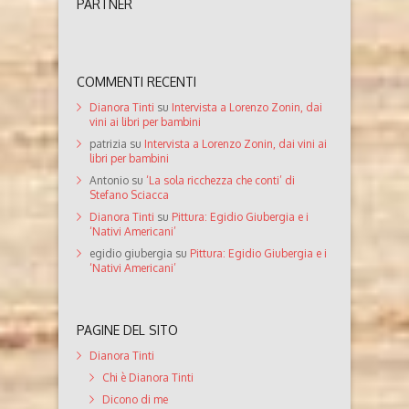
PARTNER
COMMENTI RECENTI
Dianora Tinti
su
Intervista a Lorenzo Zonin, dai
vini ai libri per bambini
patrizia
su
Intervista a Lorenzo Zonin, dai vini ai
libri per bambini
Antonio
su
‘La sola ricchezza che conti’ di
Stefano Sciacca
Dianora Tinti
su
Pittura: Egidio Giubergia e i
‘Nativi Americani’
egidio giubergia
su
Pittura: Egidio Giubergia e i
‘Nativi Americani’
PAGINE DEL SITO
Dianora Tinti
Chi è Dianora Tinti
Dicono di me