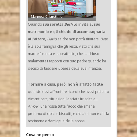
Manuela Chiarottino
Quando
sua sorella
Beth
lo invita al suo
matrimonio e gli chiede di accompagnarla
all’altare,
David
sa che non potrà rifiutare:
Beth
è la sola famiglia che gli resta, visto che sua
madre è morta e, soprattutto, che ha chiuso
malamente i rapporti con suo padre quando ha
deciso di lasciare il paese della sua infanzia.
Tornare a casa, però, non è affatto facile
quando devi affrontare ricordi che avevi preferito
dimenticare, situazioni lasciate irrisolte e…
Amber
, una rossa tutta fuoco che emana
profumo di dolci e biscotti, e che altri non è che la
testimone e damigella della sposa.
Cosa ne penso