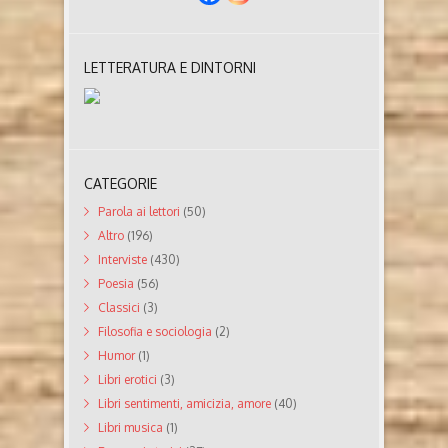
LETTERATURA E DINTORNI
CATEGORIE
Parola ai lettori
(50)
Altro
(196)
Interviste
(430)
Poesia
(56)
Classici
(3)
Filosofia e sociologia
(2)
Humor
(1)
Libri erotici
(3)
Libri sentimenti, amicizia, amore
(40)
Libri musica
(1)