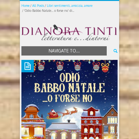
Home
All Posts
Libri sentimenti, amicizia, amore
‘Odio Babbo Natale… o forse no’ di...
NAVIGATE TO...