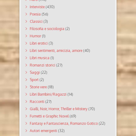
Interviste
(430)
Poesia
(56)
Classici
(3)
Filosofia e sociologia
(2)
Humor
(1)
Libri erotici
(3)
Libri sentimenti, amicizia, amore
(40)
Libri musica
(1)
Romanzi storici
(27)
Saggi
(22)
Sport
(2)
Storie vere
(18)
Libri Bambini/Ragazzi
(14)
Racconti
(27)
Gialli, Noir, Horror, Thriller e Mistery
(70)
Fumetti e Graphic Novel
(69)
Fantasy e Fantascienza, Romanzo Gotico
(22)
Autori emergenti
(32)