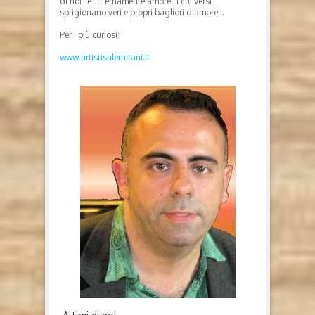
di noi” e “Eternamente amore” i cui versi
sprigionano veri e propri bagliori d’amore…
Per i più curiosi:
www.artistisalernitani.it