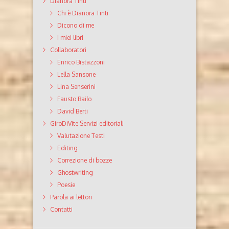
Dianora Tinti
Chi è Dianora Tinti
Dicono di me
I miei libri
Collaboratori
Enrico Bistazzoni
Lella Sansone
Lina Senserini
Fausto Bailo
David Berti
GiroDiVite Servizi editoriali
Valutazione Testi
Editing
Correzione di bozze
Ghostwriting
Poesie
Parola ai lettori
Contatti