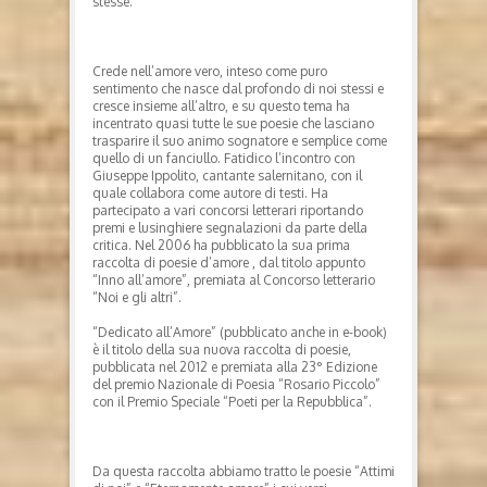
stesse.
Crede nell’amore vero, inteso come puro
sentimento che nasce dal profondo di noi stessi e
cresce insieme all’altro, e su questo tema ha
incentrato quasi tutte le sue poesie che lasciano
trasparire il suo animo sognatore e semplice come
quello di un fanciullo. Fatidico l’incontro con
Giuseppe Ippolito, cantante salernitano, con il
quale collabora come autore di testi. Ha
partecipato a vari concorsi letterari riportando
premi e lusinghiere segnalazioni da parte della
critica. Nel 2006 ha pubblicato la sua prima
raccolta di poesie d’amore , dal titolo appunto
“Inno all’amore”, premiata al Concorso letterario
“Noi e gli altri”.
“Dedicato all’Amore” (pubblicato anche in e-book)
è il titolo della sua nuova raccolta di poesie,
pubblicata nel 2012 e premiata alla 23° Edizione
del premio Nazionale di Poesia “Rosario Piccolo”
con il Premio Speciale “Poeti per la Repubblica”.
Da questa raccolta abbiamo tratto le poesie “Attimi