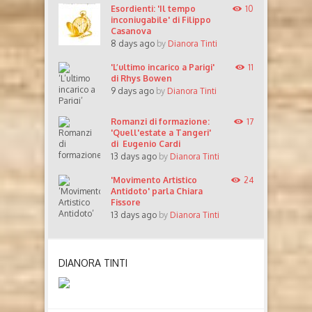
Esordienti: 'Il tempo
10
inconiugabile' di Filippo
Casanova
8 days ago
by
Dianora Tinti
'L’ultimo incarico a Parigi'
11
di Rhys Bowen
9 days ago
by
Dianora Tinti
Romanzi di formazione:
17
'Quell'estate a Tangeri'
di Eugenio Cardi
13 days ago
by
Dianora Tinti
'Movimento Artistico
24
Antidoto' parla Chiara
Fissore
13 days ago
by
Dianora Tinti
DIANORA TINTI