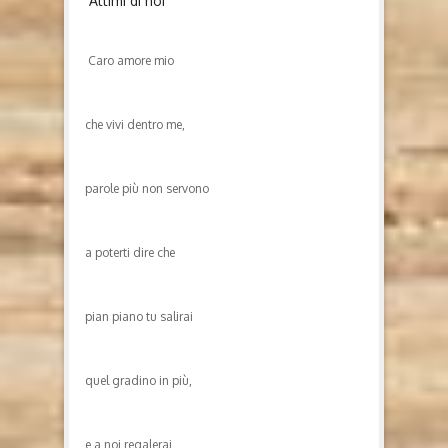
Attimi di noi
Caro amore mio
che vivi dentro me,
parole più non servono
a poterti dire che
pian piano tu salirai
quel gradino in più,
e a noi regalerai