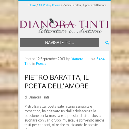
Home
All Posts
Poesia
Pietro Baratta, il poeta dell’amore
NAVIGATE TO...
Posted
19 September 2013
by
Dianora
3464
Tinti
in
Poesia
PIETRO BARATTA, IL
POETA DELL’AMORE
di Dianora Tinti
Pietro Baratta, poeta salernitano sensibile e
romantico, ha coltivato fin dall’adolescenza la
passione per la musica e la poesia, dilettandosi a
suonare con vari gruppi musicali e scrivendo anche
testi per canzoni, oltre che musicando le poesie