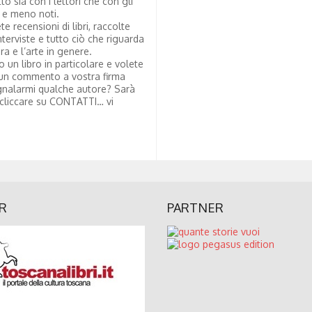
tto sia con i lettori che con gli
i e meno noti.
te recensioni di libri, raccolte
nterviste e tutto ciò che riguarda
ura e l’arte in genere.
to un libro in particolare e volete
un commento a vostra firma
nalarmi qualche autore? Sarà
 cliccare su CONTATTI… vi
R
PARTNER