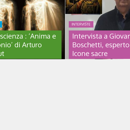
INTERVISTE
scienza : ‘Anima e
Intervista a Giova
nio’ di Arturo
Boschetti, esperto
ut
Icone sacre
SCIENZA : ‘ANIMA
INTERVISTA A GIO
BONIO’ DI ARTURO
BOSCHETTI, ESPER
UT
ICONE SACRE
bonio di Arturo Caissut (L’Orto
Le sette porte. Il sogno di un a
ra, 2023) Chi è Arturo Caissut
di Giovanni Boschetti (BastogiLibr
sut è nato a Monfalcone (GO) il
Giovanni Boschetti nasce a Montic
e 1984. Ingegnere Biomedico e
provincia di Brescia, nel primo 
, è titolare di una società di
Scrittore, appassionato e ormai 