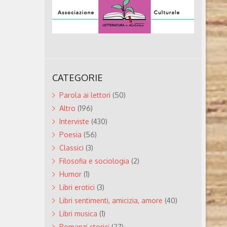
mi studiosi
one Russe.
rte russa in
, a livello
CATEGORIE
Parola ai lettori
(50)
Altro
(196)
Interviste
(430)
Poesia
(56)
Classici
(3)
Filosofia e sociologia
(2)
Humor
(1)
Libri erotici
(3)
Libri sentimenti, amicizia, amore
(40)
Libri musica
(1)
Romanzi storici
(27)