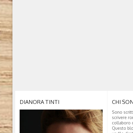
DIANORA TINTI
CHI SO
Sono scritt
scrivere ro
collaboro c
Questo blo