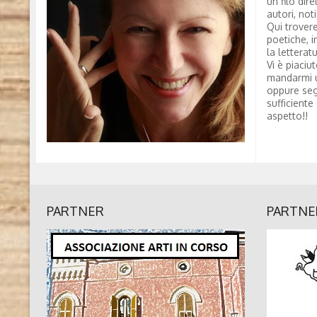
un filo dire
autori, not
Qui trovere
poetiche, i
la letterat
Vi è piaciu
mandarmi 
oppure seg
sufficiente
aspetto!!
PARTNER
PARTNE