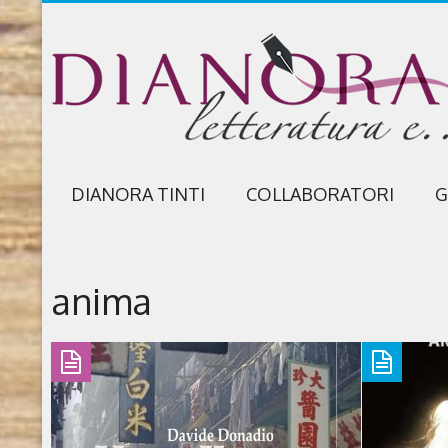
DIANORA TINTI
COLLABORATORI
G
anima