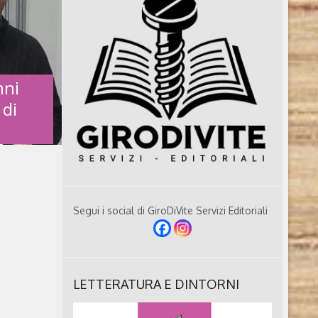
nni
 di
VANNI
TO DI
Segui i social di GiroDiVite Servizi Editoriali
more
i, 2021)
LETTERATURA E DINTORNI
hiari, in
dopoguerra.
esperto di