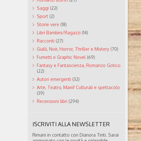
Saggi
(22)
Sport
(2)
Storie vere
(18)
Libri Bambini/Ragazzi
(14)
Racconti
(27)
Gialli, Noir, Horror, Thriller e Mistery
(70)
Fumetti e Graphic Novel
(69)
Fantasy e Fantascienza, Romanzo Gotico
(22)
Autori emergenti
(32)
Arte, Teatro, Manif Culturali e spettacolo
(39)
Recensioni libri
(294)
ISCRIVITI ALLA NEWSLETTER
Rimani in contatto con Dianora Tinti. Sarai
aggiornato con le novità e splendide