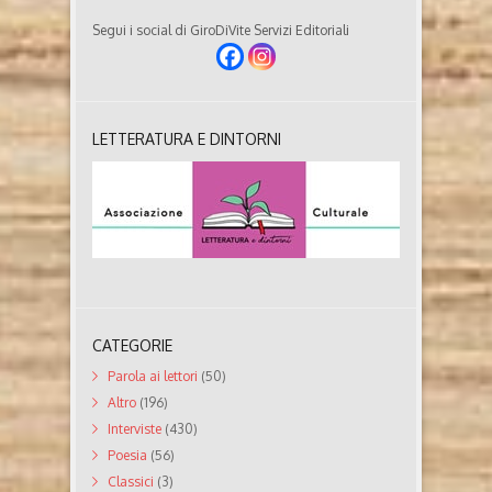
Segui i social di GiroDiVite Servizi Editoriali
LETTERATURA E DINTORNI
CATEGORIE
Parola ai lettori
(50)
Altro
(196)
Interviste
(430)
Poesia
(56)
Classici
(3)