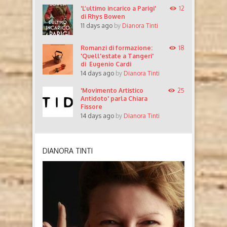
'L’ultimo incarico a Parigi'
12
di Rhys Bowen
11 days ago
by
Dianora Tinti
Romanzi di formazione:
18
'Quell'estate a Tangeri'
di Eugenio Cardi
14 days ago
by
Dianora Tinti
'Movimento Artistico
25
Antidoto' parla Chiara
Fissore
14 days ago
by
Dianora Tinti
DIANORA TINTI