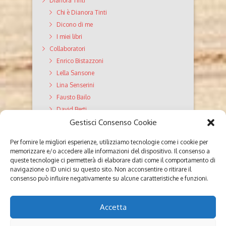
Dianora Tinti
Chi è Dianora Tinti
Dicono di me
I miei libri
Collaboratori
Enrico Bistazzoni
Lella Sansone
Lina Senserini
Fausto Bailo
David Berti
Gestisci Consenso Cookie
GiroDiVite Servizi editoriali
Valutazione Testi
Per fornire le migliori esperienze, utilizziamo tecnologie come i cookie per
Editing
memorizzare e/o accedere alle informazioni del dispositivo. Il consenso a
Correzione di bozze
queste tecnologie ci permetterà di elaborare dati come il comportamento di
navigazione o ID unici su questo sito. Non acconsentire o ritirare il
Ghostwriting
consenso può influire negativamente su alcune caratteristiche e funzioni.
Poesie
Parola ai lettori
Accetta
Contatti