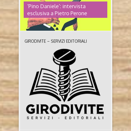
‘Pino Daniele’: intervista
esclusiva a Pietro Perone
GIRODIVITE – SERVIZI EDITORIALI
‘PINO DANIELE’: INTERVISTA
ESCLUSIVA A PIETRO PERONE
Pino Daniele. Napoli e l’anima della musica, dal
Mascalzone latino a Giogiò di Pietro Perone (San
Paolo edizioni, 2024) A dieci anni dalla sua
scomparsa, Pino Daniele rimane un simbolo
intramontabile per più generazioni. Erano i primi
giorni del gennaio 2015 quando il musicista ci
lasciò improvvisamente, a nemmeno sessant’anni, in
seguito ad una letale ..