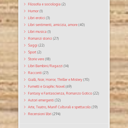
Filosofia e sociologia
(2)
Humor
(1)
Libri erotici
(3)
Libri sentimenti, amicizia, amore
(40)
Libri musica
(1)
Romanzi storici
(27)
Saggi
(22)
Sport
(2)
Storie vere
(18)
Libri Bambini/Ragazzi
(14)
Racconti
(27)
Gialli, Noir, Horror, Thriller e Mistery
(70)
Fumetti e Graphic Novel
(69)
Fantasy e Fantascienza, Romanzo Gotico
(22)
Autori emergenti
(32)
Arte, Teatro, Manif Culturali e spettacolo
(39)
Recensioni libri
(294)