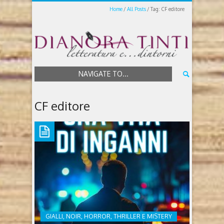
Home
All Posts
Tag: CF editore
NAVIGATE TO...
CF editore
GIALLI, NOIR, HORROR, THRILLER E MISTERY