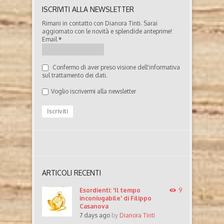
ISCRIVITI ALLA NEWSLETTER
Rimani in contatto con Dianora Tinti. Sarai
aggiornato con le novità e splendide anteprime!
Email
*
Confermo di aver preso visione dell'informativa
sul trattamento dei dati.
Voglio iscrivermi alla newsletter
ARTICOLI RECENTI
Esordienti: 'Il tempo
9
inconiugabile' di Filippo
Casanova
7 days ago
by
Dianora Tinti