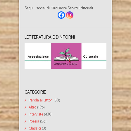
Segui i social di GiroDiVite Servizi Editoriali
LETTERATURA E DINTORNI
CATEGORIE
Parola ai lettori
(50)
Altro
(196)
Interviste
(430)
Poesia
(56)
Classici
(3)