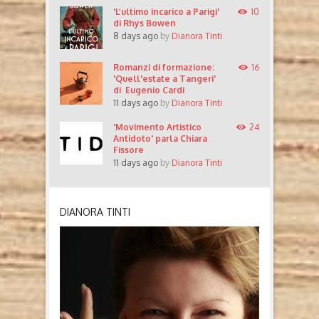
'L’ultimo incarico a Parigi'
10
di Rhys Bowen
8 days ago
by
Dianora Tinti
Romanzi di formazione:
16
'Quell'estate a Tangeri'
di Eugenio Cardi
11 days ago
by
Dianora Tinti
'Movimento Artistico
24
Antidoto' parla Chiara
Fissore
11 days ago
by
Dianora Tinti
DIANORA TINTI