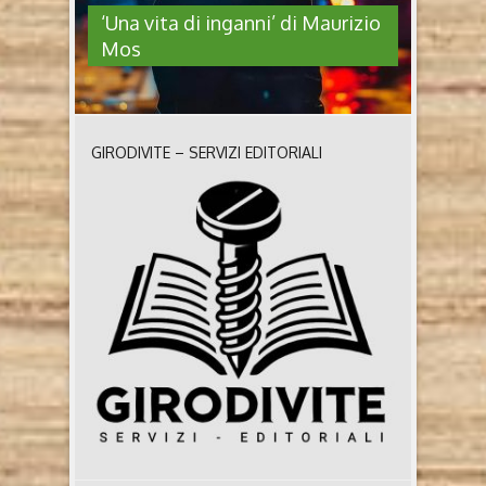
‘Una vita di inganni’ di Maurizio
Mos
GIRODIVITE – SERVIZI EDITORIALI
‘UNA VITA DI INGANNI’ DI
MAURIZIO MOS
Una vita di inganni di Maurizio Mos (2025, CF
editore) Chi è l’autore Maurizio Figone, pseudonimo
Maurizio Mos, nasce a La Spezia nel novembre del
1951. È in pensione dal 2013 e, da allora, si è
appassionato alla scrittura di gialli. Ama la
campagna, dove si rifugia nella vecchia casa di
famiglia nei fine settimana, ..