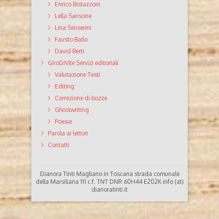
Enrico Bistazzoni
Lella Sansone
Lina Senserini
Fausto Bailo
David Berti
GiroDiVite Servizi editoriali
Valutazione Testi
Editing
Correzione di bozze
Ghostwriting
Poesie
Parola ai lettori
Contatti
Dianora Tinti Magliano in Toscana strada comunale
della Marsiliana 111 c.f. TNT DNR 60H44 E202K info (at)
dianoratinti.it