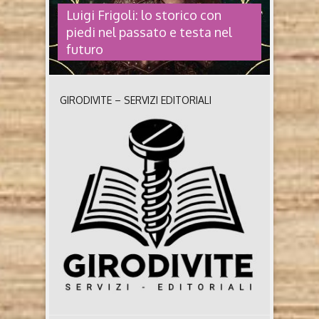
Luigi Frigoli: lo storico con
piedi nel passato e testa nel
futuro
GIRODIVITE – SERVIZI EDITORIALI
LUIGI FRIGOLI: LO STORICO CON
PIEDI NEL PASSATO E TESTA NEL
FUTURO
Chi è Luigi Barnaba Frigoli Milanese, 46 anni,
giornalista, storico e scrittore, ha alle spalle una
brillante produzione di romanzi e di saggi dedicati a
due grandi passioni: il Medioevo e la dinastia dei
Visconti, con divagazioni nel XIX secolo e
contaminazioni con la contemporaneità più
discussa dell’intelligenza artificiale, nel suo ultimo
romanzo Il terzo Grimm (Rizzoli ..