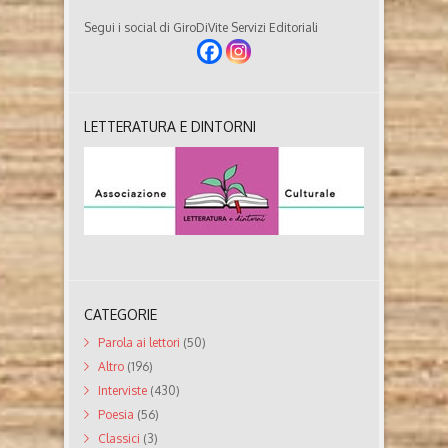
Segui i social di GiroDiVite Servizi Editoriali
LETTERATURA E DINTORNI
CATEGORIE
Parola ai lettori
(50)
Altro
(196)
Interviste
(430)
Poesia
(56)
Classici
(3)