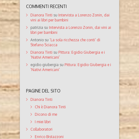
COMMENTI RECENTI
Dianora Tinti
su
Intervista a Lorenzo Zonin, dai
vini ai libri per bambini
patrizia
su
Intervista a Lorenzo Zonin, dai vini ai
libri per bambini
Antonio
su
‘La sola ricchezza che conti’ di
Stefano Sciacca
Dianora Tinti
su
Pittura: Egidio Giubergia e i
‘Nativi Americani’
egidio giubergia
su
Pittura: Egidio Giubergia e i
‘Nativi Americani’
PAGINE DEL SITO
Dianora Tinti
Chi è Dianora Tinti
Dicono di me
I miei libri
Collaboratori
Enrico Bistazzoni