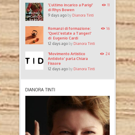
'L’ultimo incarico a Parigi'
11
di Rhys Bowen
9 days ago
by
Dianora Tinti
Romanzi di formazione:
16
'Quell'estate a Tangeri'
di Eugenio Cardi
12 days ago
by
Dianora Tinti
'Movimento Artistico
24
Antidoto' parla Chiara
Fissore
12 days ago
by
Dianora Tinti
DIANORA TINTI