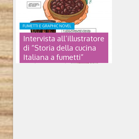
FUMETTI E GRAPHIC NOVEL
Intervista all’illustratore
di “Storia della cucina
Italiana a fumetti”
INTERVISTA
ALL’ILLUSTRATORE DI
“STORIA DELLA CUCINA
ITALIANA A FUMETTI”
Storia della cucina Italiana a fumetti
di Marco Madoglio e Federico Pietrobon
(Accademia italiana della cucina) Torino, ha
ospitato al Parco Dora dal 22 al 26