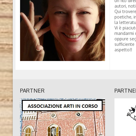
un filo dire
autori, not
Qui trovere
poetiche, i
la letterat
Vi è piaciu
mandarmi 
oppure seg
sufficiente
aspetto!!
PARTNER
PARTNE