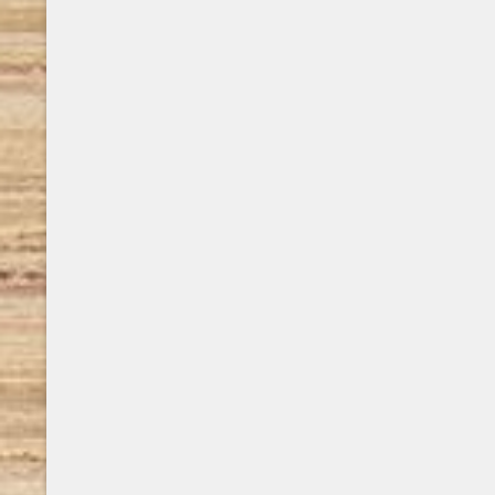
settembre 2022, la nuova edizione di Terra
Madre Salone del Gusto: il cibo come fulcro
di rigenerazione e ponte di pace. Cambiare
il modo in cui mangiamo, imparare a
conoscere il cibo ..