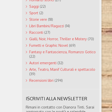
Saggi
(22)
Sport
(2)
Storie vere
(18)
Libri Bambini/Ragazzi
(14)
Racconti
(27)
Gialli, Noir, Horror, Thriller e Mistery
(70)
Fumetti e Graphic Novel
(69)
Fantasy e Fantascienza, Romanzo Gotico
(22)
Autori emergenti
(32)
Arte, Teatro, Manif Culturali e spettacolo
(39)
Recensioni libri
(294)
ISCRIVITI ALLA NEWSLETTER
Rimani in contatto con Dianora Tinti. Sarai
aggiornato con le novità e splendide