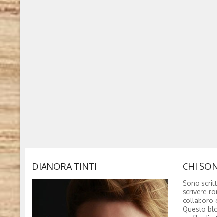
DIANORA TINTI
CHI SO
Sono scritt
scrivere ro
collaboro c
Questo blo