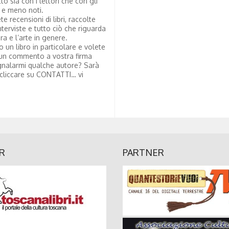
tto sia con i lettori che con gli
i e meno noti.
te recensioni di libri, raccolte
nterviste e tutto ciò che riguarda
ura e l’arte in genere.
to un libro in particolare e volete
un commento a vostra firma
nalarmi qualche autore? Sarà
 cliccare su CONTATTI… vi
R
PARTNER