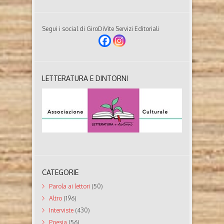
Segui i social di GiroDiVite Servizi Editoriali
LETTERATURA E DINTORNI
CATEGORIE
Parola ai lettori
(50)
Altro
(196)
Interviste
(430)
Poesia
(56)