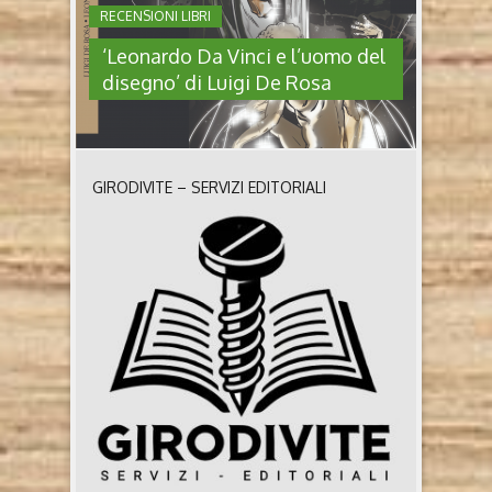
RECENSIONI LIBRI
‘Leonardo Da Vinci e l’uomo del
disegno’ di Luigi De Rosa
GIRODIVITE – SERVIZI EDITORIALI
‘LEONARDO DA VINCI E L’UOMO
DEL DISEGNO’ DI LUIGI DE ROSA
Leonardo Da Vinci e l’uomo del disegno di Luigi De
Rosa (2019, Libreria Salvemini) Chi è Luigi De Rosa
Nato a Firenze nel 1995, si è laureato in Storia nel
2018 e in Scienze Storiche nel 2021 all’Università
degli Studi di Firenze. Alla carriera universitaria, si
affianca quella letteraria. Nel 2016 pubblica il suo
primo ..