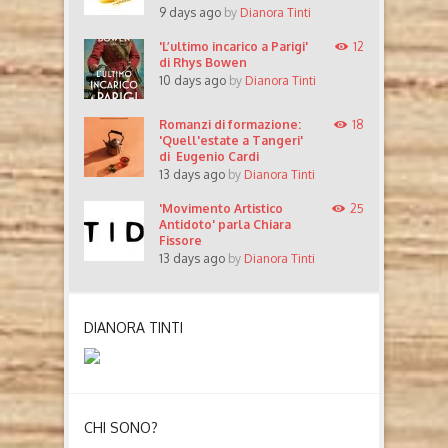
9 days ago
by
Dianora Tinti
'L’ultimo incarico a Parigi'
12
di Rhys Bowen
10 days ago
by
Dianora Tinti
Romanzi di formazione:
18
'Quell'estate a Tangeri'
di Eugenio Cardi
13 days ago
by
Dianora Tinti
'Movimento Artistico
25
Antidoto' parla Chiara
Fissore
13 days ago
by
Dianora Tinti
DIANORA TINTI
CHI SONO?