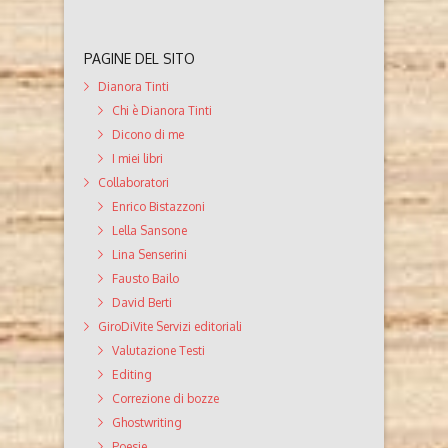
PAGINE DEL SITO
Dianora Tinti
Chi è Dianora Tinti
Dicono di me
I miei libri
Collaboratori
Enrico Bistazzoni
Lella Sansone
Lina Senserini
Fausto Bailo
David Berti
GiroDiVite Servizi editoriali
Valutazione Testi
Editing
Correzione di bozze
Ghostwriting
Poesie