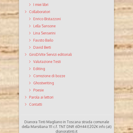
I miei libri
Collaboratori
Enrico Bistazzoni
Lella Sansone
Lina Senserini
Fausto Bailo
David Berti
GiroDiVite Servizi editoriali
Valutazione Testi
Editing
Correzione di bozze
Ghostwriting
Poesie
Parola ai lettori
Contatti
Dianora Tinti Magliano in Toscana strada comunale
della Marsiliana 111 c.f. TNT DNR 60H44 E202K info (at)
dianoratinti.it