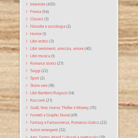
Interviste
(430)
Poesia
(56)
Classici
(3)
Filosofia e sociologia
(2)
Humor
(1)
Libri erotici
(3)
Libri sentimenti, amicizia, amore
(40)
Libri musica
(1)
Romanzi storici
(27)
Saggi
(22)
Sport
(2)
Storie vere
(18)
Libri Bambini/Ragazzi
(14)
Racconti
(27)
Gialli, Noir, Horror, Thriller e Mistery
(70)
Fumetti e Graphic Novel
(69)
Fantasy e Fantascienza, Romanzo Gotico
(22)
Autori emergenti
(32)
Arte, Teatro, Manif Culturali e spettacolo
(39)