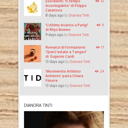
Esordienti: 'Il tempo
10
inconiugabile' di Filippo
Casanova
8 days ago
by
Dianora Tinti
'L’ultimo incarico a Parigi'
11
di Rhys Bowen
9 days ago
by
Dianora Tinti
Romanzi di formazione:
17
'Quell'estate a Tangeri'
di Eugenio Cardi
13 days ago
by
Dianora Tinti
'Movimento Artistico
24
Antidoto' parla Chiara
Fissore
13 days ago
by
Dianora Tinti
DIANORA TINTI