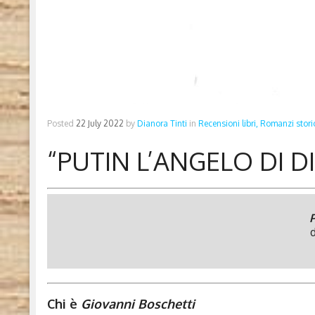
Posted
22 July 2022
by
Dianora Tinti
in
Recensioni libri,
Romanzi storic
“PUTIN L’ANGELO DI D
P
d
Chi è
Giovanni Boschetti