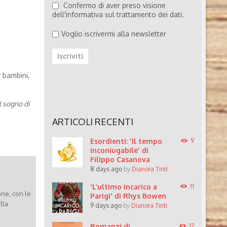
Confermo di aver preso visione
dell'informativa sul trattamento dei dati.
Voglio iscrivermi alla newsletter
r bambini,
l sogno di
ARTICOLI RECENTI
Esordienti: 'Il tempo
9
inconiugabile' di
Filippo Casanova
8 days ago
by
Dianora Tinti
'L’ultimo incarico a
11
one, con le
Parigi' di Rhys Bowen
lla
9 days ago
by
Dianora Tinti
Romanzi di
17