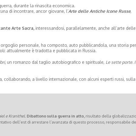
erra, durante la rinascita economica.
una di incontrare, ancor giovane, l’
Arte delle Antiche Icone Russe
,
tante Arte Sacra,
interessandosi, parallelamente, anche all’arte delle
con orgoglio personale, ha composto, auto pubblicandola, una storia pe
oli: attualmente è tradotta e pubblicata in Russia.
bri,
un romanzo dal taglio autobiografico e spirituale,
Le sette porte. I
, collaborando, a livello internazionale, con alcuni esperti russi, sulla
el e Kranithel.
Dibattono sulla guerra in atto,
risultato della globalizzazi
entativo dell’est di arrestare l’avanzata di questo processo, responsabile de