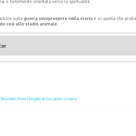
a, e fortemente orientata verso la spiritualità.
autore sulla
guerra onnipresente nella storia
e su quella che prob
do così allo stadio animale.
tor
Boschetti,
Putin l’Angelo di Dio,
putin,
Ucraina