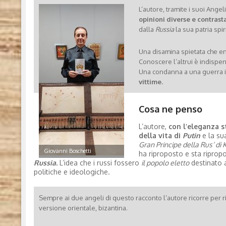
L’autore, tramite i suoi Angeli
opinioni diverse e contrast
dalla
Russia
la sua patria spir
Una disamina spietata che e
Conoscere l’altrui è indispen
Una condanna a una guerra inut
vittime.
Cosa ne penso
L’autore,
con l’eleganza st
della vita di
Putin
e la sua
Gran Principe della Rus’ di K
Giovanni Boschetti
ha riproposto e sta ripropo
Russia.
L’idea che i russi fossero
il popolo eletto
destinato a
politiche e ideologiche.
Sempre ai due angeli di questo racconto l’autore ricorre per r
versione orientale, bizantina.