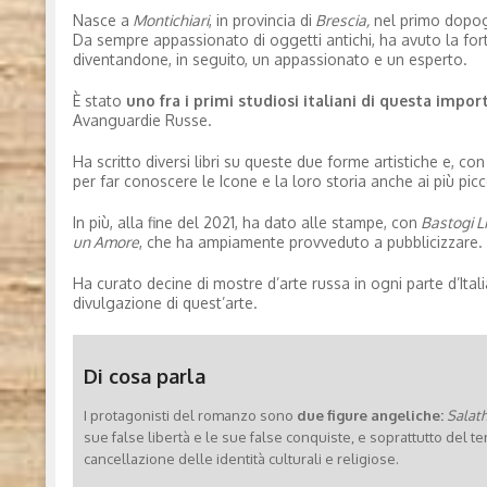
Nasce a
Montichiari
, in provincia di
Brescia,
nel primo dopogu
Da sempre appassionato di oggetti antichi, ha avuto la fort
diventandone, in seguito, un appassionato e un esperto.
È stato
uno fra i primi studiosi italiani di questa impor
Avanguardie Russe.
Ha scritto diversi libri su queste due forme artistiche e, 
per far conoscere le Icone e la loro storia anche ai più picc
In più, alla fine del 2021, ha dato alle stampe, con
Bastogi Li
un Amore
, che ha ampiamente provveduto a pubblicizzare.
Ha curato decine di mostre d’arte russa in ogni parte d’Italia
divulgazione di quest’arte.
Di cosa parla
I protagonisti del romanzo sono
due figure angeliche:
Salathi
sue false libertà e le sue false conquiste, e soprattutto del t
cancellazione delle identità culturali e religiose.