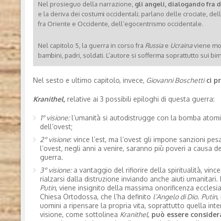
Nel prosieguo della narrazione,
gli angeli, dialogando fra d
e la deriva dei costumi occidentali; parlano delle crociate, del
fra Oriente e Occidente, dell’egocentrismo occidentale.
Nel capitolo 5, la guerra in corso fra
Russia
e
Ucraina
viene most
bambini, padri, soldati. L’autore si sofferma soprattutto sui b
Nel sesto e ultimo capitolo, invece,
Giovanni Boschetti
ci p
Kranithel,
relative ai 3 possibili epiloghi di questa guerra:
1° visione:
l’umanità si autodistrugge con la bomba atomic
dell’ovest;
2° visione
: vince l’est, ma l’ovest gli impone sanzioni pes
l’ovest, negli anni a venire, saranno più poveri a causa 
guerra.
3° visione:
a vantaggio del rifiorire della spiritualità, vince
rialzarsi dalla distruzione inviando anche aiuti umanitari. I
Putin
, viene insignito della massima onorificenza ecclesia
Chiesa Ortodossa, che l’ha definito
l’Angelo di Dio
.
Putin
,
uomini a ripensare la propria vita, soprattutto quella inte
visione, come sottolinea
Kranithel
,
può essere considera