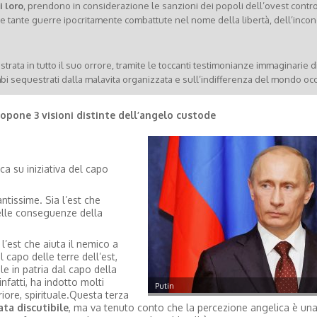
i loro
, prendono in considerazione le sanzioni dei popoli dell’ovest contr
le tante guerre ipocritamente combattute nel nome della libertà, dell’inconci
rata in tutto il suo orrore, tramite le toccanti testimonianze immaginarie d
imbi sequestrati dalla malavita organizzata e sull’indifferenza del mondo oc
ropone 3 visioni distinte dell’angelo custode
a su iniziativa del capo
antissime. Sia l’est che
delle conseguenze della
 l’est che aiuta il nemico a
l capo delle terre dell’est,
le in patria dal capo della
 infatti, ha indotto molti
Putin
riore, spirituale.Questa terza
ta discutibile
, ma va tenuto conto che la percezione angelica è un