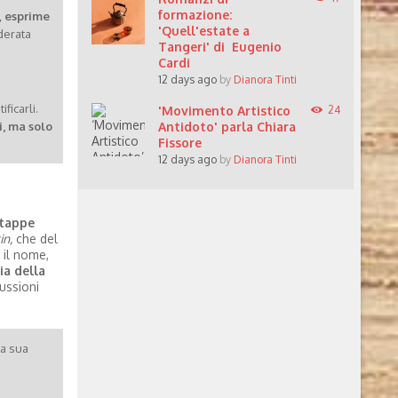
formazione:
,
esprime
'Quell'estate a
derata
Tangeri' di Eugenio
Cardi
12 days ago
by
Dianora Tinti
ficarli.
'Movimento Artistico
24
Antidoto' parla Chiara
i, ma solo
Fissore
12 days ago
by
Dianora Tinti
 tappe
in,
che del
a il nome,
ia della
ussioni
la sua