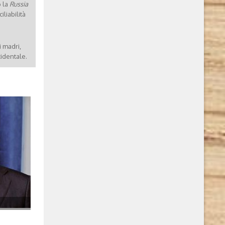
o la
Russia
liabilità
i madri,
cidentale.
a