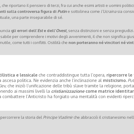
, che riportano il pensiero di terzi, fra cui anche esimi artisti e uomini politici
anti sulla controversa figura di
Putin
e sottolinea come
l’Ucraina
sia consi
ituale, una parte inseparabile di sé.
nuncia
gli errori dell’
Est
e dell’
Ovest
,
senza distinzioni e senza pregiudizi.
sabile per comprendere i motivi degli avvenimenti, il che non significa giusti
ile, come tutti i conflitti. Ostilità che
non porteranno né vincitori né vint
ilistica e lessicale
che contraddistingue tutta l’opera,
ripercorre le
 ascesa politica. Ne evidenzia anche l’inclinazione al
misticismo.
Put
iev,
che iniziò l’unificazione delle tribù slave tramite la religione, port
nendo ai massimi livelli la
cristianizzazione
come matrice identitar
 combattere l’Anticristo ha forgiato una mentalità con evidenti riperc
ipercorrere la storia del
Principe Vladimir
che abbracciò il cristianesimo nel