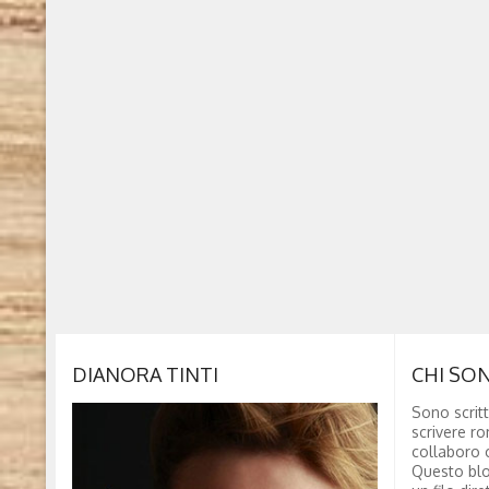
DIANORA TINTI
CHI SO
Sono scritt
scrivere ro
collaboro c
Questo blo