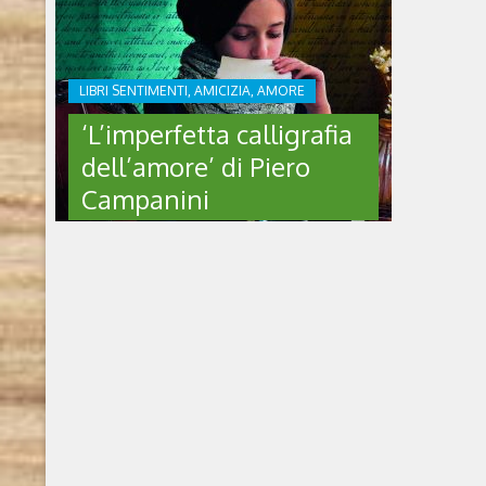
LIBRI SENTIMENTI, AMICIZIA, AMORE
‘L’imperfetta calligrafia
dell’amore’ di Piero
Campanini
‘L’IMPERFETTA
CALLIGRAFIA
DELL’AMORE’ DI PIERO
CAMPANINI
L’imperfetta calligrafia dell’amore di Piero
Campanini (Independently published, 2024)
Chi è l’autore Nato a Milano nel 1954, si
diploma in arte all’Accademia di Brera. Il