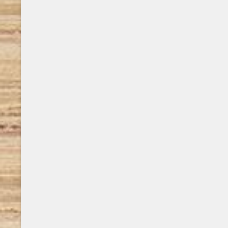
suo primo impiego è come disegnatore di
fumetti in un piccolo studio che realizzava
tavole per editori dell’epoca. Segue il
lavoro nel campo dell’advertising,
collaborando con i migliori brand del ..