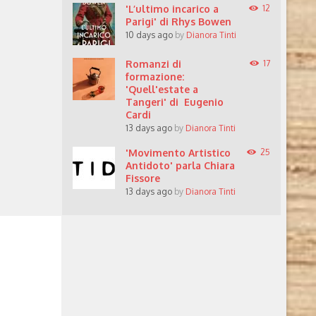
'L’ultimo incarico a
12
Parigi' di Rhys Bowen
10 days ago
by
Dianora Tinti
Romanzi di
17
formazione:
'Quell'estate a
Tangeri' di Eugenio
Cardi
13 days ago
by
Dianora Tinti
'Movimento Artistico
25
Antidoto' parla Chiara
Fissore
13 days ago
by
Dianora Tinti