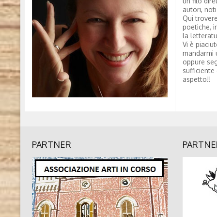
un filo dire
autori, not
Qui trovere
poetiche, i
la letterat
Vi è piaciu
mandarmi 
oppure seg
sufficiente
aspetto!!
PARTNER
PARTNE