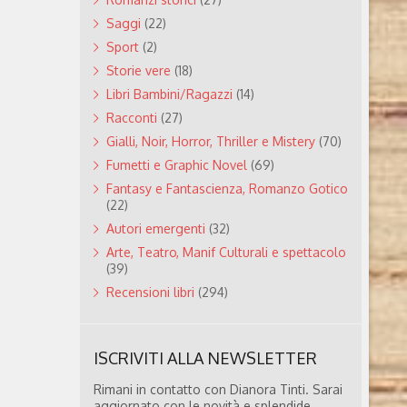
Saggi
(22)
Sport
(2)
Storie vere
(18)
Libri Bambini/Ragazzi
(14)
Racconti
(27)
Gialli, Noir, Horror, Thriller e Mistery
(70)
Fumetti e Graphic Novel
(69)
Fantasy e Fantascienza, Romanzo Gotico
(22)
Autori emergenti
(32)
Arte, Teatro, Manif Culturali e spettacolo
(39)
Recensioni libri
(294)
ISCRIVITI ALLA NEWSLETTER
Rimani in contatto con Dianora Tinti. Sarai
aggiornato con le novità e splendide