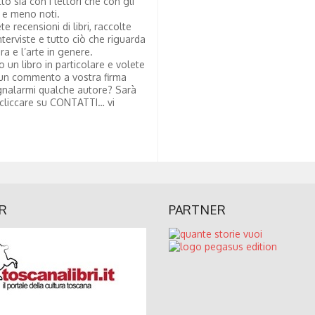
tto sia con i lettori che con gli
i e meno noti.
te recensioni di libri, raccolte
nterviste e tutto ciò che riguarda
ura e l’arte in genere.
to un libro in particolare e volete
un commento a vostra firma
nalarmi qualche autore? Sarà
 cliccare su CONTATTI… vi
R
PARTNER