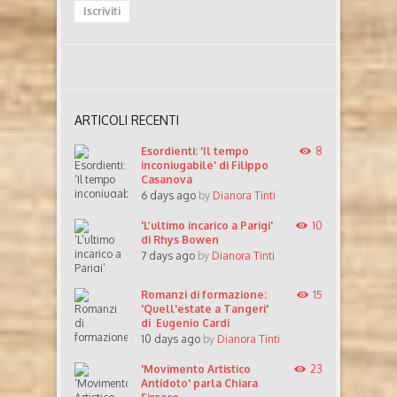
ARTICOLI RECENTI
Esordienti: 'Il tempo
8
inconiugabile' di Filippo
Casanova
6 days ago
by
Dianora Tinti
'L’ultimo incarico a Parigi'
10
di Rhys Bowen
7 days ago
by
Dianora Tinti
Romanzi di formazione:
15
'Quell'estate a Tangeri'
di Eugenio Cardi
10 days ago
by
Dianora Tinti
'Movimento Artistico
23
Antidoto' parla Chiara