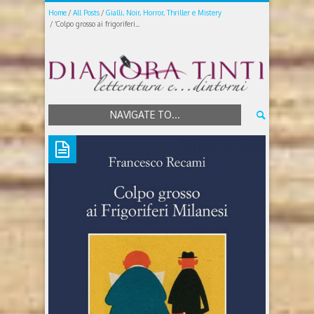
Home
All Posts
Gialli, Noir, Horror, Thriller e Mistery
‘Colpo grosso ai frigoriferi...
NAVIGATE TO...