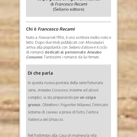
di
Francesco Recami
(Sellerio editore)
Chi è
Francesco Recami
Nato a
Firenze
nel 1956, è uno scrittore molto noto e
letto. Dopo due titoli pubblicati con
Mondadori,
arriva alla popolarità con
Sellerio Editore
e il ciclo
di romanzi
dedicati al pensionato
Amedeo
Consonni.
Tantissimi i romanzi da lui firmati.
Di che parla
In questa nuova puntata della serie fortunata
serie,
Amedeo Consonni,
insieme ad alcuni
complici, si sta preparando per
un colpo
grosso.
Obiettivo i
Frigoriferi Milanesi
, l’intricato
sistema di caveau a prova di furto, l’antica
Fabbrica del Ghiaccio.
Nel frattempo alla
Casa di ringhiera
la vita