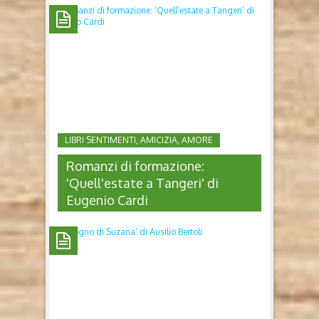
'L’ULTIMO INCARICO A PARIGI'
DI RHYS BOWEN
L’ultimo incarico a Parigi di Rhys Bowen (Indomitus
Publishing, 2026) Chi è Rhys Bowen Rhys Bowen è
una delle voci più amate e premiate della narrativa
storica internazionale con oltre 10 milioni di copie
vendute nel mondo e più di 100 mila nel nostro
LIBRI SENTIMENTI, AMICIZIA, AMORE
Paese. Le sue opere sono...
Romanzi di formazione:
'Quell'estate a Tangeri' di
Eugenio Cardi
ROMANZI DI FORMAZIONE:
'QUELL'ESTATE A TANGERI' DI
EUGENIO CARDI