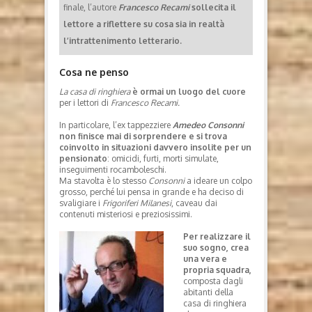
finale, l’autore
Francesco Recami
sollecita il
lettore a riflettere su cosa sia in realtà
l’intrattenimento letterario.
Cosa ne penso
La casa di ringhiera
è ormai un luogo del cuore
per i lettori di
Francesco Recami.
In particolare, l’ex tappezziere
Amedeo Consonni
non finisce mai di sorprendere e si trova
coinvolto in situazioni davvero insolite per un
pensionato
: omicidi, furti, morti simulate,
inseguimenti rocamboleschi.
Ma stavolta è lo stesso
Consonni
a ideare un colpo
grosso, perché lui pensa in grande e ha deciso di
svaligiare i
Frigoriferi Milanesi
, caveau dai
contenuti misteriosi e preziosissimi.
Per realizzare il
suo sogno, crea
una vera e
propria squadra,
composta dagli
abitanti della
casa di ringhiera