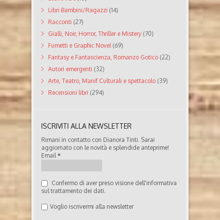
Libri Bambini/Ragazzi
(14)
Racconti
(27)
Gialli, Noir, Horror, Thriller e Mistery
(70)
Fumetti e Graphic Novel
(69)
Fantasy e Fantascienza, Romanzo Gotico
(22)
Autori emergenti
(32)
Arte, Teatro, Manif Culturali e spettacolo
(39)
Recensioni libri
(294)
ISCRIVITI ALLA NEWSLETTER
Rimani in contatto con Dianora Tinti. Sarai
aggiornato con le novità e splendide anteprime!
Email
*
Confermo di aver preso visione dell'informativa
sul trattamento dei dati.
Voglio iscrivermi alla newsletter