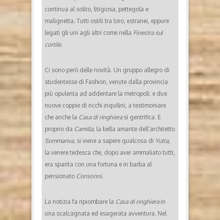
continua al solito, litigiosa, pettegola e
malignetta. Tutti ostili tra loro, estranei, eppure
legati gli uni agli altri come nella
Finestra sul
cortile
.
Ci sono però delle novità. Un gruppo allegro di
studentesse di Fashion, venute dalla provincia
più opulenta ad addentare la metropoli; e due
nuove coppie di ricchi inquilini, a testimoniare
che anche la
Casa di ringhiera
si gentrifica. E
proprio da
Camilla,
la bella amante dell’architetto
Sommariva,
si viene a sapere qualcosa di
Yutta
,
la venere tedesca che, dopo aver ammaliato tutti,
era sparita con una fortuna e in barba al
pensionato
Consonni.
La notizia fa ripiombare la
Casa di ringhiera
in
una scalcagnata ed esagerata avventura. Nel