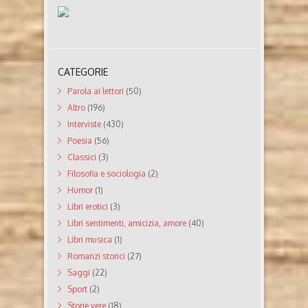
CATEGORIE
Parola ai lettori
(50)
Altro
(196)
Interviste
(430)
Poesia
(56)
Classici
(3)
Filosofia e sociologia
(2)
Humor
(1)
Libri erotici
(3)
Libri sentimenti, amicizia, amore
(40)
Libri musica
(1)
Romanzi storici
(27)
Saggi
(22)
Sport
(2)
Storie vere
(18)