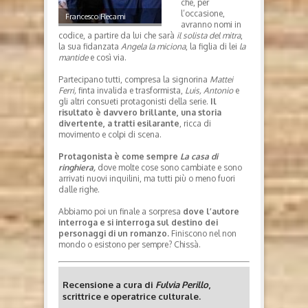
che, per
l’occasione,
Francesco Recami
avranno nomi in
codice, a partire da lui che sarà
il solista del mitra
,
la sua fidanzata
Angela
la miciona
, la figlia di lei
la
mantide
e così via.
Partecipano tutti, compresa la signorina
Mattei
Ferri,
finta invalida e trasformista,
Luis, Antonio
e
gli altri consueti protagonisti della serie.
Il
risultato è davvero brillante, una storia
divertente, a tratti esilarante
, ricca di
movimento e colpi di scena.
Protagonista è come sempre
La casa di
ringhiera,
dove molte cose sono cambiate e sono
arrivati nuovi inquilini, ma tutti più o meno fuori
dalle righe.
Abbiamo poi un finale a sorpresa
dove l’autore
interroga e si interroga sul destino dei
personaggi di un romanzo.
Finiscono nel non
mondo o esistono per sempre? Chissà.
Recensione a cura di
Fulvia Perillo
,
scrittrice e operatrice culturale.