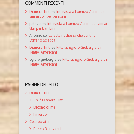
COMMENTI RECENTI
Dianora Tinti
su
Intervista a Lorenzo Zonin, dai
vini ai libri per bambini
patrizia
su
Intervista a Lorenzo Zonin, dai vini ai
libri per bambini
Antonio
su
‘La sola ricchezza che conti’ di
Stefano Sciacca
Dianora Tinti
su
Pittura: Egidio Giubergia e i
‘Nativi Americani’
egidio giubergia
su
Pittura: Egidio Giubergia e i
‘Nativi Americani’
PAGINE DEL SITO
Dianora Tinti
Chi è Dianora Tinti
Dicono di me
I miei libri
Collaboratori
Enrico Bistazzoni