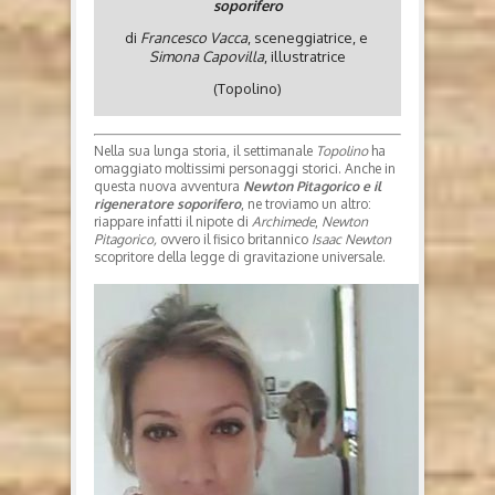
soporifero
di
Francesco Vacca
, sceneggiatrice, e
Simona Capovilla
, illustratrice
(Topolino)
Nella sua lunga storia, il settimanale
Topolino
ha
omaggiato moltissimi personaggi storici. Anche in
questa nuova avventura
Newton Pitagorico e il
rigeneratore soporifero
, ne troviamo un altro:
riappare infatti il nipote di
Archimede
,
Newton
Pitagorico,
ovvero il fisico britannico
Isaac Newton
scopritore della legge di gravitazione universale.