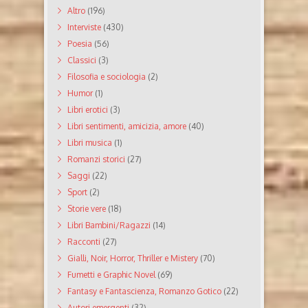
Altro
(196)
Interviste
(430)
Poesia
(56)
Classici
(3)
Filosofia e sociologia
(2)
Humor
(1)
Libri erotici
(3)
Libri sentimenti, amicizia, amore
(40)
Libri musica
(1)
Romanzi storici
(27)
Saggi
(22)
Sport
(2)
Storie vere
(18)
Libri Bambini/Ragazzi
(14)
Racconti
(27)
Gialli, Noir, Horror, Thriller e Mistery
(70)
Fumetti e Graphic Novel
(69)
Fantasy e Fantascienza, Romanzo Gotico
(22)
Autori emergenti
(32)