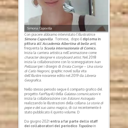
Simona Capovilla
Con piacere abbiamo intervistato l’illustratrice
Simona Capovilla
. Torinese, dopo il
diploma in
pittura all’
Accademia Albertina di belle arti
,
frequenta la
Scuola internazionale di Comics.
Inizia la carriera artistica nell’animazione come
character designer
e
storyboard artist.
Nel 2018
inizia la collaborazione con lo sceneggiatore
Ivan
Pellizzari
per i disegni di
Errata Corrige – Una storia
di Carlo Negroni,
graphic novel sulla vita
dell’illustre novarese edito nel 2019 da
Libreria
Geografica.
Nello stesso periodo segue il comparto grafico del
progetto
FairPlay4U
della
Galatea comunicazioni
e
inizia la collaborazione con
Edizioni Astragalo
realizzando le illustrazioni della collana
Le storie di
pepe e del suo zaino magico
, di cui recentemente è
stato pubblicato il quinto volume. D
Da giugno 2021
entra a far parte dello staff
dei collaboratori del periodico
Topolino
in