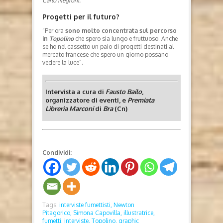
Carlo Negroni.
Progetti per il futuro?
“Per ora
sono molto concentrata sul percorso
in
Topolino
che spero sia lungo e fruttuoso. Anche
se ho nel cassetto un paio di progetti destinati al
mercato francese che spero un giorno possano
vedere la luce”.
Intervista a cura di
Fausto Bailo
,
organizzatore di eventi, e
Premiata
Libreria Marconi
di
Bra
(Cn)
Condividi:
Tags:
interviste fumettisti,
Newton
Pitagorico,
Simona Capovilla,
illustratrice,
fumetti,
interviste,
Topolino,
graphic