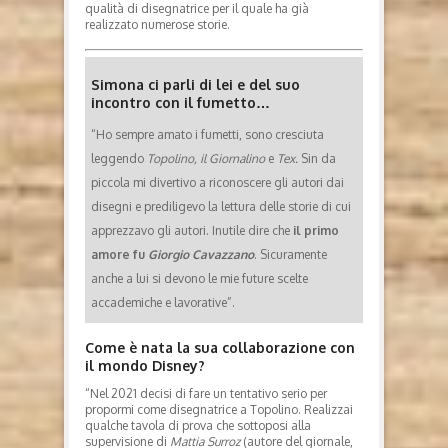
qualità di disegnatrice per il quale ha già
realizzato numerose storie.
Simona ci parli di lei e del suo
incontro con il fumetto…
“Ho sempre amato i fumetti, sono cresciuta
leggendo
Topolino, il Giornalino
e
Tex.
Sin da
piccola mi divertivo a riconoscere gli autori dai
disegni e prediligevo la lettura delle storie di cui
apprezzavo gli autori. Inutile dire che
il primo
amore fu
Giorgio Cavazzano
. Sicuramente
anche a lui si devono le mie future scelte
accademiche e lavorative”.
Come è nata la sua collaborazione con
il mondo Disney?
“Nel 2021 decisi di fare un tentativo serio per
propormi come disegnatrice a Topolino. Realizzai
qualche tavola di prova che sottoposi alla
supervisione di
Mattia Surroz
(autore del giornale,