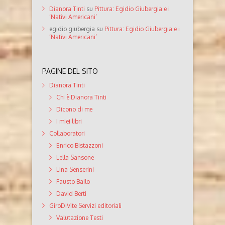
Dianora Tinti
su
Pittura: Egidio Giubergia e i
‘Nativi Americani’
egidio giubergia
su
Pittura: Egidio Giubergia e i
‘Nativi Americani’
PAGINE DEL SITO
Dianora Tinti
Chi è Dianora Tinti
Dicono di me
I miei libri
Collaboratori
Enrico Bistazzoni
Lella Sansone
Lina Senserini
Fausto Bailo
David Berti
GiroDiVite Servizi editoriali
Valutazione Testi