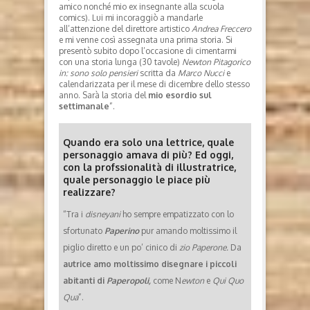
amico nonché mio ex insegnante alla scuola
comics). Lui mi incoraggiò a mandarle
all’attenzione del direttore artistico
Andrea Freccero
e mi venne così assegnata una prima storia. Si
presentò subito dopo l’occasione di cimentarmi
con una storia lunga (30 tavole)
Newton Pitagorico
in: sono solo pensieri
scritta da
Marco Nucci
e
calendarizzata per il mese di dicembre dello stesso
anno. Sarà la storia del
mio esordio sul
settimanale
”.
Quando era solo una lettrice, quale
personaggio amava di più? Ed oggi,
con la profssionalità di illustratrice,
quale personaggio le piace più
realizzare?
“Tra i
disneyani
ho sempre empatizzato con lo
sfortunato
Paperino
pur amando moltissimo il
piglio diretto e un po’ cinico di
zio Paperone.
Da
autrice amo moltissimo disegnare i piccoli
abitanti di
Paperopoli,
come N
ewton
e
Qui Quo
Qua
”.