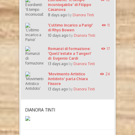
inconiugabile' di Filippo
Casanova
8 days ago
by
Dianora Tinti
'L’ultimo incarico a Parigi'
11
di Rhys Bowen
10 days ago
by
Dianora Tinti
Romanzi di formazione:
17
'Quell'estate a Tangeri'
di Eugenio Cardi
13 days ago
by
Dianora Tinti
'Movimento Artistico
24
Antidoto' parla Chiara
Fissore
13 days ago
by
Dianora Tinti
DIANORA TINTI