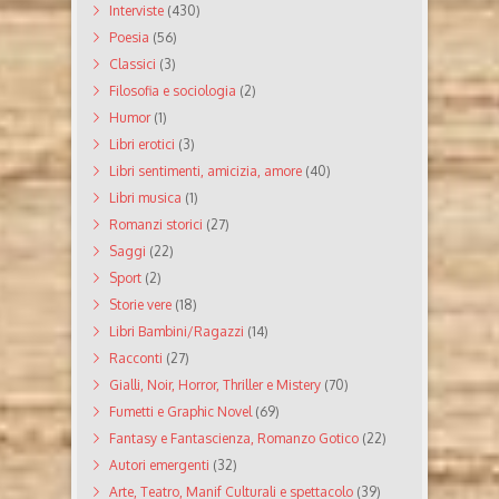
Interviste
(430)
Poesia
(56)
Classici
(3)
Filosofia e sociologia
(2)
Humor
(1)
Libri erotici
(3)
Libri sentimenti, amicizia, amore
(40)
Libri musica
(1)
Romanzi storici
(27)
Saggi
(22)
Sport
(2)
Storie vere
(18)
Libri Bambini/Ragazzi
(14)
Racconti
(27)
Gialli, Noir, Horror, Thriller e Mistery
(70)
Fumetti e Graphic Novel
(69)
Fantasy e Fantascienza, Romanzo Gotico
(22)
Autori emergenti
(32)
Arte, Teatro, Manif Culturali e spettacolo
(39)