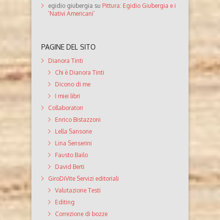
egidio giubergia
su
Pittura: Egidio Giubergia e i
‘Nativi Americani’
PAGINE DEL SITO
Dianora Tinti
Chi è Dianora Tinti
Dicono di me
I miei libri
Collaboratori
Enrico Bistazzoni
Lella Sansone
Lina Senserini
Fausto Bailo
David Berti
GiroDiVite Servizi editoriali
Valutazione Testi
Editing
Correzione di bozze