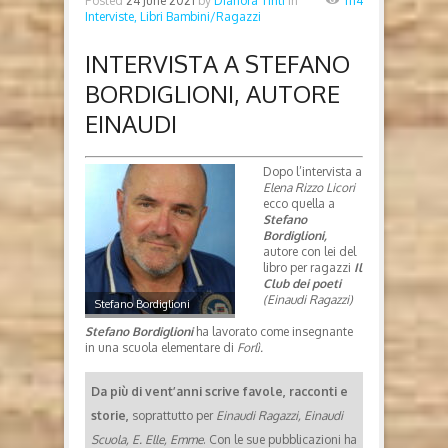
Posted
24 June 2021
by
Dianora Tinti
in
1114
Interviste,
Libri Bambini/Ragazzi
INTERVISTA A STEFANO
BORDIGLIONI, AUTORE
EINAUDI
Dopo l’intervista a
Elena Rizzo Licori
ecco quella a
Stefano
Bordiglioni,
autore con lei del
libro per ragazzi
Il
Club dei poeti
(Einaudi Ragazzi)
Stefano Bordiglioni
Stefano Bordiglioni
ha lavorato come insegnante
in una scuola elementare di
Forlì.
Da più di vent’anni scrive favole, racconti e
storie,
soprattutto per
Einaudi Ragazzi, Einaudi
Scuola,
E. Elle, Emme
. Con le sue pubblicazioni ha