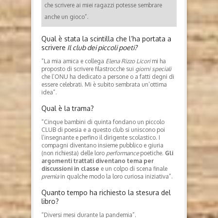
che scrivere ai miei ragazzi potesse sembrare
anche un gioco”.
Qual è stata la scintilla che l’ha portata a
scrivere
Il club dei piccoli poeti?
“La mia amica e collega
Elena Rizzo Licori
mi ha
proposto di scrivere filastrocche sui
giorni speciali
che l’ONU ha dedicato a persone o a fatti degni di
essere celebrati. Mi è subito sembrata un’ottima
idea”.
Qual è la trama?
“Cinque bambini di quinta fondano un piccolo
CLUB di poesia e a questo club si uniscono poi
l’insegnante e perfino il dirigente scolastico. I
compagni diventano insieme pubblico e giuria
(non richiesta) delle loro
performance
poetiche.
Gli
argomenti trattati diventano tema per
discussioni in classe
e un colpo di scena finale
premia
in qualche modo la loro curiosa iniziativa”.
Quanto tempo ha richiesto la stesura del
libro?
“Diversi mesi durante la pandemia”.