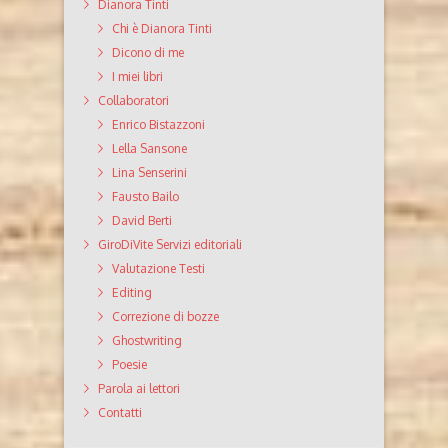
Dianora Tinti
Chi è Dianora Tinti
Dicono di me
I miei libri
Collaboratori
Enrico Bistazzoni
Lella Sansone
Lina Senserini
Fausto Bailo
David Berti
GiroDiVite Servizi editoriali
Valutazione Testi
Editing
Correzione di bozze
Ghostwriting
Poesie
Parola ai lettori
Contatti