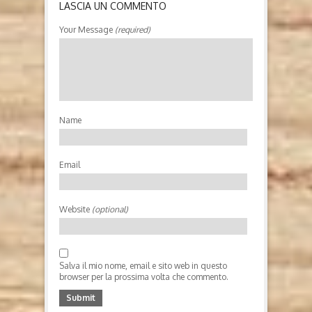
LASCIA UN COMMENTO
Your Message
(required)
INTERVISTA ESCLUSIVA A
FRANÇOIS MORLUPI: 'IL CIELO
DEGLI INVISIBILI'
Il cielo degli invisibili di François Morlupi (2026,
Feltrinelli) Chi è l’autore François Morlupi (1983),
italo-francese, è l’autore della popolarissima serie
Name
dei Cinque di Monteverde, i cui diritti sono stati
ceduti per la trasposizione televisiva e la
realizzazione di una...
Email
Website
(optional)
Salva il mio nome, email e sito web in questo
browser per la prossima volta che commento.