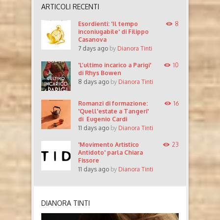
ARTICOLI RECENTI
Esordienti: 'Il tempo
8
inconiugabile' di Filippo
Casanova
7 days ago
by
Dianora Tinti
'L’ultimo incarico a Parigi'
10
di Rhys Bowen
8 days ago
by
Dianora Tinti
Romanzi di formazione:
16
'Quell'estate a Tangeri'
di Eugenio Cardi
11 days ago
by
Dianora Tinti
'Movimento Artistico
23
Antidoto' parla Chiara
Fissore
11 days ago
by
Dianora Tinti
DIANORA TINTI