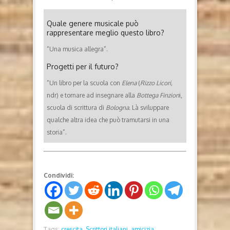
Quale genere musicale può
rappresentare meglio questo libro?
“Una musica allegra”.
Progetti per il futuro?
“Un libro per la scuola con
Elena
(
Rizzo Licori,
ndr) e tornare ad insegnare alla
Bottega Finzion
i,
scuola di scrittura di
Bologna.
Là sviluppare
qualche altra idea che può tramutarsi in una
storia”.
Condividi:
Tags:
crescita,
Scrittori italiani,
amicizia,