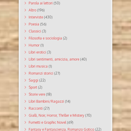
Parola ai lettori
(50)
Altro
(196)
Interviste
(430)
Poesia
(56)
Classici
(3)
Filosofia e sociologia
(2)
Humor
(1)
Libri erotici
(3)
Libri sentimenti, amicizia, amore
(40)
Libri musica
(1)
Romanzi storici
(27)
Saggi
(22)
Sport
(2)
Storie vere
(18)
Libri Bambini/Ragazzi
(14)
Racconti
(27)
Gialli, Noir, Horror, Thriller e Mistery
(70)
Fumetti e Graphic Novel
(69)
Fantasy e Fantascienza, Romanzo Gotico
(22)