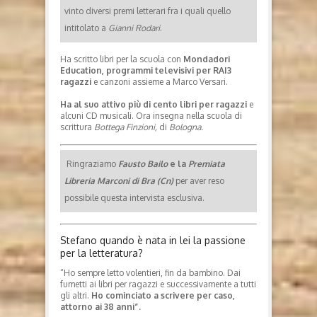
vinto diversi premi letterari fra i quali quello
intitolato a
Gianni Rodari
.
Ha scritto libri per la scuola con
Mondadori
Education,
programmi televisivi per RAI3
ragazzi
e canzoni assieme a Marco Versari.
Ha al suo attivo più di cento libri per ragazzi
e
alcuni CD musicali. Ora insegna nella scuola di
scrittura
Bottega Finzioni,
di
Bologna.
Ringraziamo
Fausto Bailo
e la
Premiata
Libreria Marconi di Bra (Cn)
per aver reso
possibile questa intervista esclusiva.
Stefano quando è nata in lei la passione
per la letteratura?
“Ho sempre letto volentieri, fin da bambino. Dai
fumetti ai libri per ragazzi e successivamente a tutti
gli altri.
Ho cominciato a scrivere per caso,
attorno ai 38 anni”.