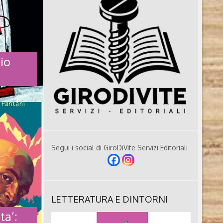
nio
TONIO
Segui i social di GiroDiVite Servizi Editoriali
ledoca
scrittore,
 Ha lavorato
ori. Tiene
LETTERATURA E DINTORNI
biblioteche,
con diverse
ta’:
premi tra i