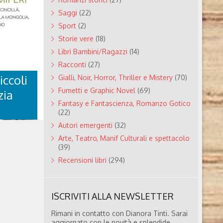
Saggi
(22)
Sport
(2)
del sangue e
(Piemme,
Storie vere
(18)
reato in
Libri Bambini/Ragazzi
(14)
giatore,
Racconti
(27)
rancesco
chool of
iccoli
Gialli, Noir, Horror, Thriller e Mistery
(70)
i film
Fumetti e Graphic Novel
(69)
zia
naia di
Fantasy e Fantascienza, Romanzo Gotico
(22)
Autori emergenti
(32)
Arte, Teatro, Manif Culturali e spettacolo
(39)
Recensioni libri
(294)
” DI
I
ISCRIVITI ALLA NEWSLETTER
 di Cinzia
 è Cinzia
Rimani in contatto con Dianora Tinti. Sarai
i occupa da
aggiornato con le novità e splendide