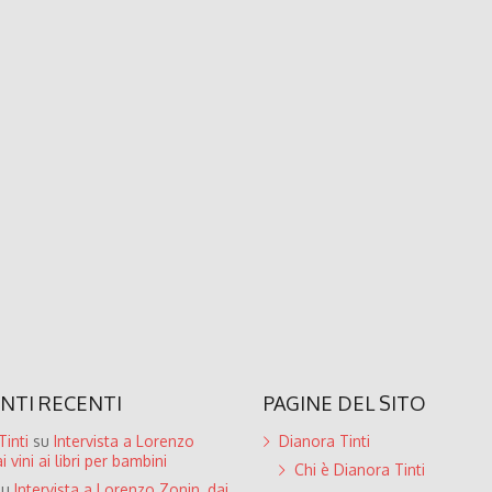
TI RECENTI
PAGINE DEL SITO
inti
su
Intervista a Lorenzo
Dianora Tinti
i vini ai libri per bambini
Chi è Dianora Tinti
su
Intervista a Lorenzo Zonin, dai