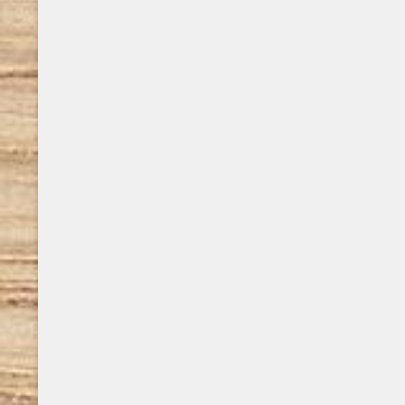
universitar
scritto insieme al padre Massimo. Nel 2001
successo, T
pubblica Io non ho paura (Einaudi), diventato
scientifici 
nel 2003 un film diretto ..
Ambientato 
una tetralo
stesso prot