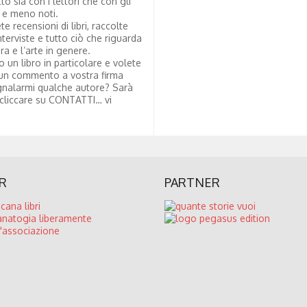
tto sia con i lettori che con gli
i e meno noti.
te recensioni di libri, raccolte
nterviste e tutto ciò che riguarda
ura e l’arte in genere.
to un libro in particolare e volete
un commento a vostra firma
nalarmi qualche autore? Sarà
 cliccare su CONTATTI… vi
R
PARTNER