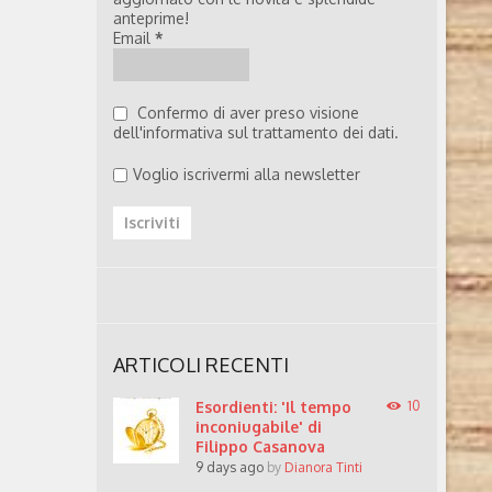
a anche di
anteprime!
 a cani e
Email
*
 sua
ta e
gazione e
Confermo di aver preso visione
dell'informativa sul trattamento dei dati.
Voglio iscrivermi alla newsletter
ARTICOLI RECENTI
Esordienti: 'Il tempo
10
inconiugabile' di
Filippo Casanova
9 days ago
by
Dianora Tinti