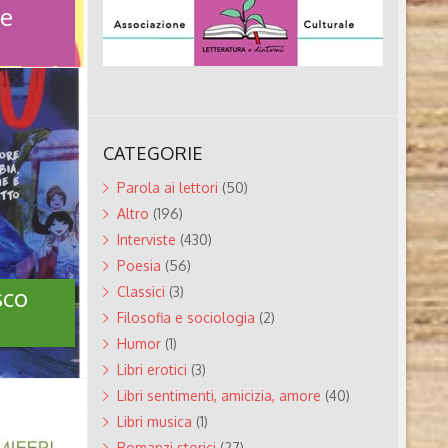
re
Andersen
ATA’:
CATEGORIE
UTORE
ARI
Parola ai lettori
(50)
Altro
(196)
mentale ai
Interviste
(430)
izzari
re,
Poesia
(56)
 il via la
sco
Classici
(3)
na
nato ed
Filosofia e sociologia
(2)
ersone. La
Humor
(1)
con
Libri erotici
(3)
..
Libri sentimenti, amicizia, amore
(40)
Libri musica
(1)
CESCO
Romanzi storici
(27)