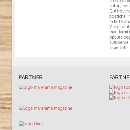
un filo dire
autori, not
Qui trovere
poetiche, i
la letterat
Vi è piaciu
mandarmi 
oppure seg
sufficiente
aspetto!!
PARTNER
PARTNE