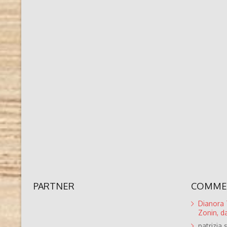
PARTNER
COMMEN
Dianora T
Zonin, da
patrizia