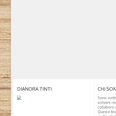
DIANORA TINTI
CHI SO
Sono scritt
scrivere ro
collaboro c
Questo blo