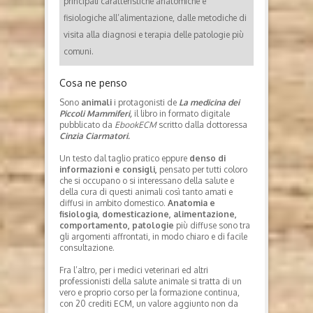
principali caratteristiche anatomiche e
fisiologiche all’alimentazione, dalle metodiche di
visita alla diagnosi e terapia delle patologie più
comuni.
Cosa ne penso
Sono
animali
i protagonisti de
La medicina dei
Piccoli Mammiferi,
il libro in formato digitale
pubblicato da
EbookECM
scritto dalla dottoressa
Cinzia Ciarmatori.
Un testo dal taglio pratico eppure
denso di
informazioni e consigli,
pensato per tutti coloro
che si occupano o si interessano della salute e
della cura di questi animali così tanto amati e
diffusi in ambito domestico.
Anatomia e
fisiologia, domesticazione, alimentazione,
comportamento, patologie
più diffuse sono tra
gli argomenti affrontati, in modo chiaro e di facile
consultazione.
Fra l’altro, per i medici veterinari ed altri
professionisti della salute animale si tratta di un
vero e proprio corso per la formazione continua,
con 20 crediti ECM, un valore aggiunto non da