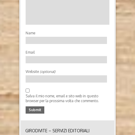
DEL MONDO
L’Ora del Mondo di Marco Amore (2023, Samuele
Editore) Chi è Marco Amore Marco Amore
(Benevento, 1991) è uno scrittore attivo nel mondo
dell’arte contemporanea, sia in Italia che all'estero.
Dal 2013 svolge il ruolo di curatore indipendente per
Name
istituzioni pubbliche e private...
Email
Website
(optional)
Salva il mio nome, email e sito web in questo
browser per la prossima volta che commento.
GIRODIVITE – SERVIZI EDITORIALI