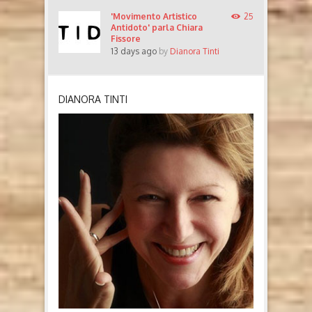
'Movimento Artistico
25
Antidoto' parla Chiara
Fissore
13 days ago
by
Dianora Tinti
DIANORA TINTI