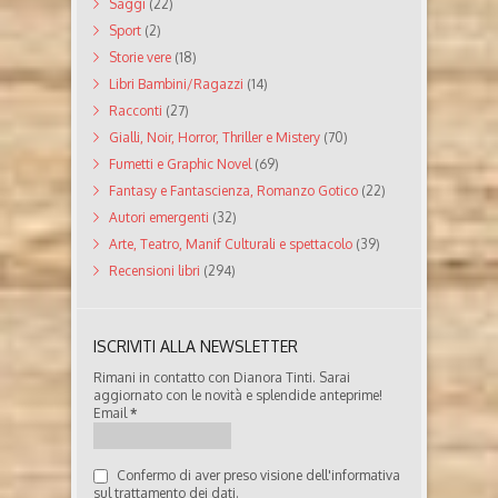
Saggi
(22)
Sport
(2)
Storie vere
(18)
Libri Bambini/Ragazzi
(14)
Racconti
(27)
Gialli, Noir, Horror, Thriller e Mistery
(70)
Fumetti e Graphic Novel
(69)
Fantasy e Fantascienza, Romanzo Gotico
(22)
Autori emergenti
(32)
Arte, Teatro, Manif Culturali e spettacolo
(39)
Recensioni libri
(294)
ISCRIVITI ALLA NEWSLETTER
Rimani in contatto con Dianora Tinti. Sarai
aggiornato con le novità e splendide anteprime!
Email
*
Confermo di aver preso visione dell'informativa
sul trattamento dei dati.