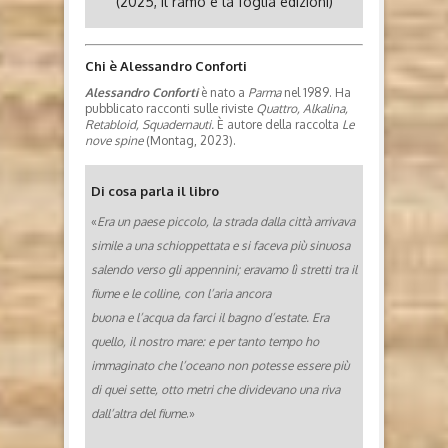
(2025, Il ramo e la foglia edizioni)
Chi è Alessandro Conforti
Alessandro Conforti
è nato a
Parma
nel 1989. Ha
pubblicato racconti sulle riviste
Quattro, Alkalina,
Retabloid, Squadernauti.
È autore della raccolta
Le
nove spine
(Montag, 2023).
Di cosa parla il libro
«
Era un paese piccolo, la strada dalla città arrivava
simile a una schioppettata e si faceva più sinuosa
salendo verso gli appennini; eravamo lì stretti tra il
fiume e le colline, con l’aria ancora
buona e l’acqua da farci il bagno d’estate. Era
quello, il nostro mare: e per tanto tempo ho
immaginato che l’oceano non potesse essere più
di quei sette, otto metri che dividevano una riva
dall’altra del fiume
.»