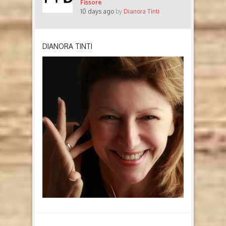
Fissore
10 days ago
by
Dianora Tinti
DIANORA TINTI