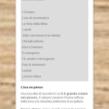
L’Oceano
L’ora di Grammatica
La mula della Berta
I cerchi
Zebù conciatore (o la merda)
Che bell’uditorio
Elsa e Damiano
Il castagnino
Tè, anolini e vincisgrassi
Fiori di stramonio
Lazzari
La luna rideva
Cosa ne penso
Una raccolta di racconti in cui
è il grande a stare
nel piccolo.
A salvarci saranno l’ironia soffusa
della luna e la smodata ambizione d’un pollaio.