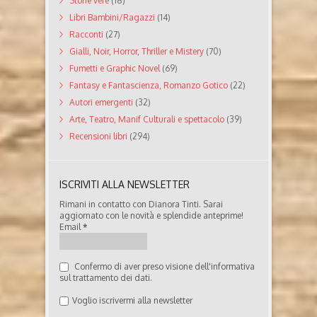
Storie vere
(18)
Libri Bambini/Ragazzi
(14)
Racconti
(27)
Gialli, Noir, Horror, Thriller e Mistery
(70)
Fumetti e Graphic Novel
(69)
Fantasy e Fantascienza, Romanzo Gotico
(22)
Autori emergenti
(32)
Arte, Teatro, Manif Culturali e spettacolo
(39)
Recensioni libri
(294)
ISCRIVITI ALLA NEWSLETTER
Rimani in contatto con Dianora Tinti. Sarai
aggiornato con le novità e splendide anteprime!
Email
*
Confermo di aver preso visione dell'informativa
sul trattamento dei dati.
Voglio iscrivermi alla newsletter