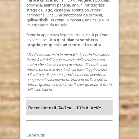
Parole chiave
: ironia, ricordi, leggende popolari,
provincia, animali parlanti, anolini, vincisgrassi,
strega del lago, castagne, soffitte polverose,
campagna. Una luna smozzicata da serpenti,
galline ribelli, un coniglio morente, una mula e un
investigatore da tre soldi…
Storie in apparenza leggere, ma in verità profonde,
a volte cupe.
Una quotidianità semiseria,
proprio per questo aderente alla realtà.
“
Zebù conciatore (o la merda)”: Quando la levatrice
lo tirò fuori dall’inguine umido della madre, notò
subito che c’era qualcosa di strano. Si chinò sulla
tinozza piena d’acqua, lavò via tutto l’appiccicume
dal volto e, disgustata, portò il piccolo avvolto in
una pezzuola alla puerpera. «Misericordia!» urlò la
donna, quando scostò la stoffa per guardare il frutto
delle sue fatiche
.
Recensione di
Giuliano
– L’Us di
Irelfe
Condividi: