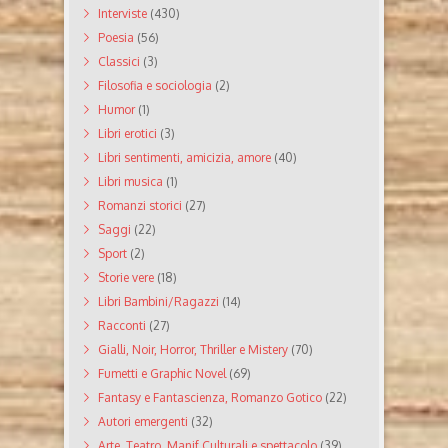
Interviste
(430)
Poesia
(56)
Classici
(3)
Filosofia e sociologia
(2)
Humor
(1)
Libri erotici
(3)
Libri sentimenti, amicizia, amore
(40)
Libri musica
(1)
Romanzi storici
(27)
Saggi
(22)
Sport
(2)
Storie vere
(18)
Libri Bambini/Ragazzi
(14)
Racconti
(27)
Gialli, Noir, Horror, Thriller e Mistery
(70)
Fumetti e Graphic Novel
(69)
Fantasy e Fantascienza, Romanzo Gotico
(22)
Autori emergenti
(32)
Arte, Teatro, Manif Culturali e spettacolo
(39)