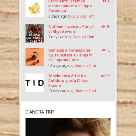
Esordienti: 'Il tempo
8
inconiugabile' di Filippo
Casanova
6 days ago
by
Dianora Tinti
'L’ultimo incarico a Parigi'
10
di Rhys Bowen
7 days ago
by
Dianora Tinti
Romanzi di formazione:
15
'Quell'estate a Tangeri'
di Eugenio Cardi
10 days ago
by
Dianora Tinti
'Movimento Artistico
23
Antidoto' parla Chiara
Fissore
10 days ago
by
Dianora Tinti
DIANORA TINTI