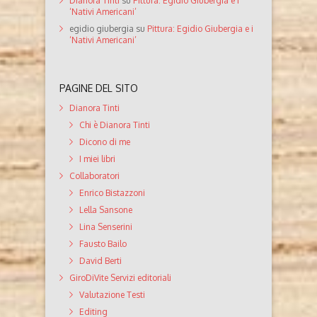
Dianora Tinti
su
Pittura: Egidio Giubergia e i
‘Nativi Americani’
egidio giubergia
su
Pittura: Egidio Giubergia e i
‘Nativi Americani’
PAGINE DEL SITO
Dianora Tinti
Chi è Dianora Tinti
Dicono di me
I miei libri
Collaboratori
Enrico Bistazzoni
Lella Sansone
Lina Senserini
Fausto Bailo
David Berti
GiroDiVite Servizi editoriali
Valutazione Testi
Editing