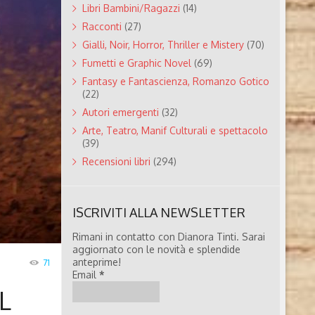
Libri Bambini/Ragazzi
(14)
Racconti
(27)
Gialli, Noir, Horror, Thriller e Mistery
(70)
Fumetti e Graphic Novel
(69)
Fantasy e Fantascienza, Romanzo Gotico
(22)
Autori emergenti
(32)
Arte, Teatro, Manif Culturali e spettacolo
(39)
Recensioni libri
(294)
ISCRIVITI ALLA NEWSLETTER
Rimani in contatto con Dianora Tinti. Sarai
aggiornato con le novità e splendide
anteprime!
71
Email
*
L