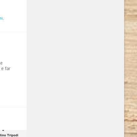
i,
le
 e far