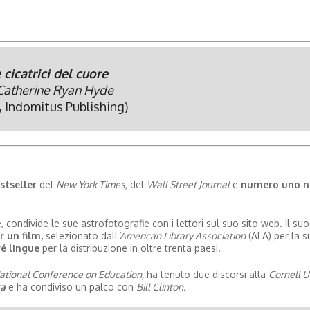
 cicatrici del cuore
Catherine Ryan Hyde
, Indomitus Publishing)
stseller
del
New York Times,
del
Wall Street Journal
e
numero uno n
 condivide le sue astrofotografie con i lettori sul suo sito web. Il s
 un film,
selezionato dall
’American Library Association
(ALA) per la su
ré lingue
per la distribuzione in oltre trenta paesi.
ational Conference on Education,
ha tenuto due discorsi alla
Cornell Un
ca
e ha condiviso un palco con
Bill Clinton.