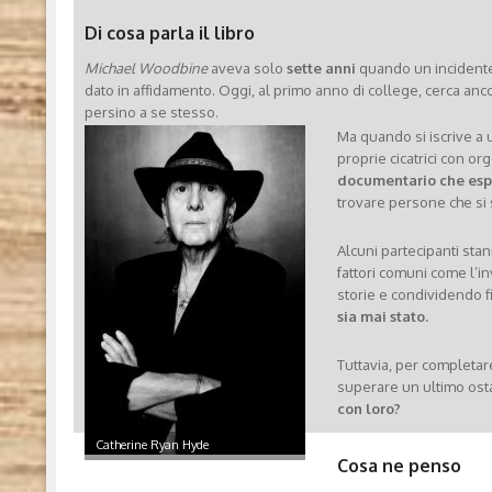
Di cosa parla il libro
Michael Woodbine
aveva solo
sette anni
quando un incidente 
dato in affidamento. Oggi, al primo anno di college, cerca anco
persino a se stesso.
Ma quando si iscrive a 
proprie cicatrici con o
documentario che espl
trovare persone che si 
Alcuni partecipanti stan
fattori comuni come l’
storie e condividendo f
sia mai stato.
Tuttavia, per completare
superare un ultimo ostaco
con loro?
Catherine Ryan Hyde
Cosa ne penso