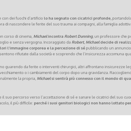
con dei fuochi d’artificio
lo ha segnato con cicatrici profonde,
portandolo
ra di nascondere le ferite del suo trauma ai compagni, alla famiglia adottiv
un corso di cinema,
Michael
incontra
Robert Dunning
, un professore che p
rgoglio e senza vergogna. Incoraggiato da
Robert, Michael
decide di realiz
ori l’immagine corporea e la percezione di sé
pubblicando un annuncio
sentono rifiutate dalla società e scoprendo che l’insicurezza accomuna quasi
no guarendo da ferite o interventi chirurgici, altri affrontano insicurezze le
invecchiamento o i cambiamenti del corpo dopo una gravidanza. Raccoglien
inalmente la propria,
Michael
si sentirà più connesso con il mondo di qu
 il suo percorso verso l’accettazione di sé e sanare le cicatrici del suo cuo
lo, il più difficile:
perché i suoi genitori biologici non hanno lottato pe