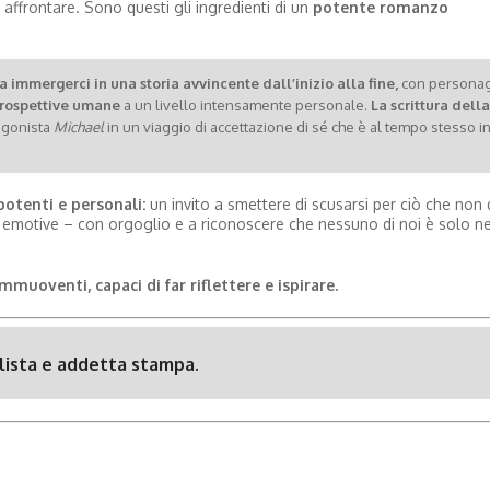
ffrontare. Sono questi gli ingredienti di un
potente romanzo
 immergerci in una storia avvincente dall’inizio alla fine,
con personag
prospettive umane
a un livello intensamente personale.
La scrittura della
agonista
Michael
in un viaggio di accettazione di sé che è al tempo stesso i
 potenti e personali:
un invito a smettere di scusarsi per ciò che non
ed emotive – con orgoglio e a riconoscere che nessuno di noi è solo ne
muoventi, capaci di far riflettere e ispirare.
lista e addetta stampa.