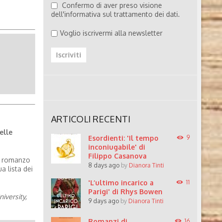
Confermo di aver preso visione
dell'informativa sul trattamento dei dati.
Voglio iscrivermi alla newsletter
ARTICOLI RECENTI
elle
Esordienti: 'Il tempo
9
inconiugabile' di
Filippo Casanova
uo romanzo
8 days ago
by
Dianora Tinti
a lista dei
'L’ultimo incarico a
11
Parigi' di Rhys Bowen
iversity,
9 days ago
by
Dianora Tinti
Romanzi di
16