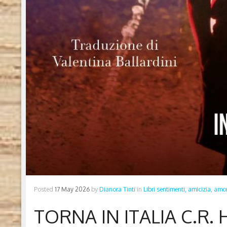
Posted
17 May 2026
by
Dianora Tinti
in
Libri sentimenti, amicizia, amo
TORNA IN ITALIA C.R. 