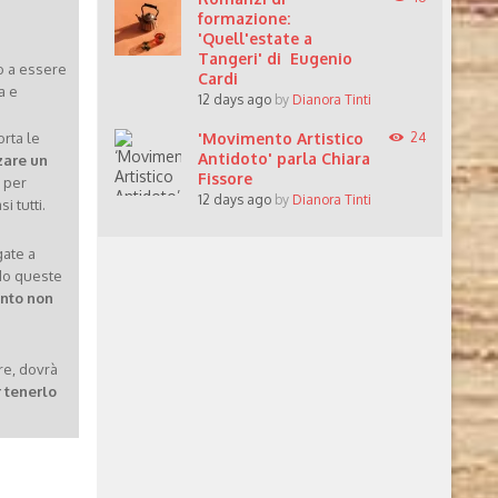
formazione:
'Quell'estate a
Tangeri' di Eugenio
 a essere
Cardi
a e
12 days ago
by
Dianora Tinti
'Movimento Artistico
24
orta le
Antidoto' parla Chiara
zare un
Fissore
 per
12 days ago
by
Dianora Tinti
 tutti.
gate a
do queste
anto non
re, dovrà
r tenerlo