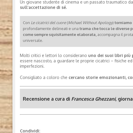
Un giovane studente di cinema e un passato traumatico da a
sull’accettazione di sé.
Con
Le cicatrici del cuore
(
Michael Without Apology
)
torniamo a
profondamente delineati e una
trama che tocca le diverse 
come sempre squisitamente elaborata,
accompagna il prot
universale.
Molti critici e lettori lo considerano
uno dei suoi libri più
essere nascosto, a guardare le proprie cicatrici – fisiche 
imperfezioni.
Consigliato a coloro che
cercano storie emozionanti, com
Recensione a cura di
Francesca Ghezzani,
giorna
Condividi: