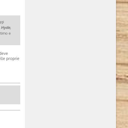
gi
Hyde,
ntimo e
 deve
lle proprie