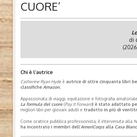
CUORE’
Le
di
(2026
Chi è l’autrice
Catherine Ryan Hyde
è
autrice di oltre cinquanta libri be
classifiche
Amazon.
Appassionata di viaggi, equitazione e fotografia amatoriale,
La formula del cuore
(
Pay It Forward
)
è stato adattato per
migliori libri per giovani adulti e
tradotto in più di ventit
Come oratrice pubblica professionista, è intervenuta alla
N
ha incontrato i membri dell’
AmeriCorps
alla
Casa Bian