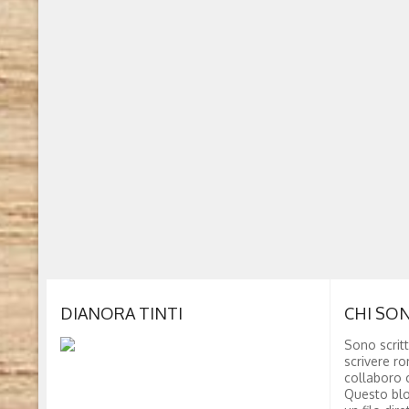
DIANORA TINTI
CHI SO
Sono scritt
scrivere ro
collaboro c
Questo blo