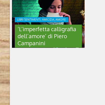
LIBRI SENTIMENTI, AMICIZIA, AMORE
‘L’imperfetta calligrafia
dell’amore’ di Piero
Campanini
‘L’IMPERFETTA
CALLIGRAFIA
DELL’AMORE’ DI PIERO
CAMPANINI
L’imperfetta calligrafia dell’amore di Piero
Campanini (Independently published, 2024)
Chi è l’autore Nato a Milano nel 1954, si
diploma in arte all’Accademia di Brera. Il