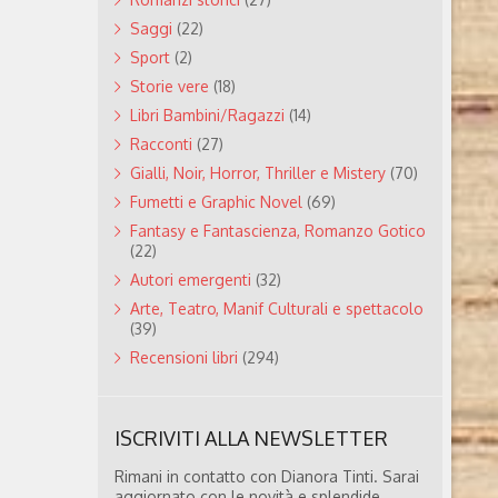
Saggi
(22)
Sport
(2)
Storie vere
(18)
Libri Bambini/Ragazzi
(14)
Racconti
(27)
Gialli, Noir, Horror, Thriller e Mistery
(70)
Fumetti e Graphic Novel
(69)
Fantasy e Fantascienza, Romanzo Gotico
(22)
Autori emergenti
(32)
Arte, Teatro, Manif Culturali e spettacolo
(39)
Recensioni libri
(294)
ISCRIVITI ALLA NEWSLETTER
Rimani in contatto con Dianora Tinti. Sarai
aggiornato con le novità e splendide