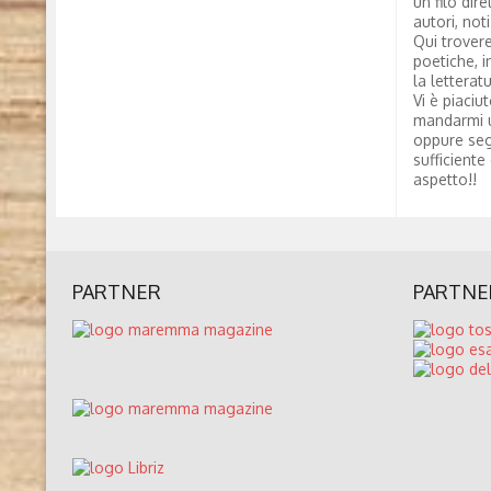
un filo dire
autori, not
Qui trovere
poetiche, i
la letterat
Vi è piaciu
mandarmi 
oppure seg
sufficiente
aspetto!!
PARTNER
PARTNE