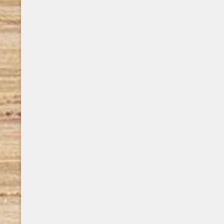
suo primo impiego è come disegnatore di
fumetti in un piccolo studio che realizzava
tavole per editori dell’epoca. Segue il
lavoro nel campo dell’advertising,
collaborando con i migliori brand del ..