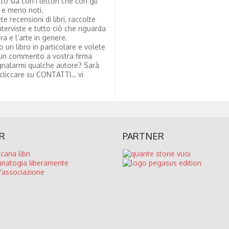
tto sia con i lettori che con gli
i e meno noti.
te recensioni di libri, raccolte
nterviste e tutto ciò che riguarda
ura e l’arte in genere.
to un libro in particolare e volete
un commento a vostra firma
nalarmi qualche autore? Sarà
 cliccare su CONTATTI… vi
R
PARTNER