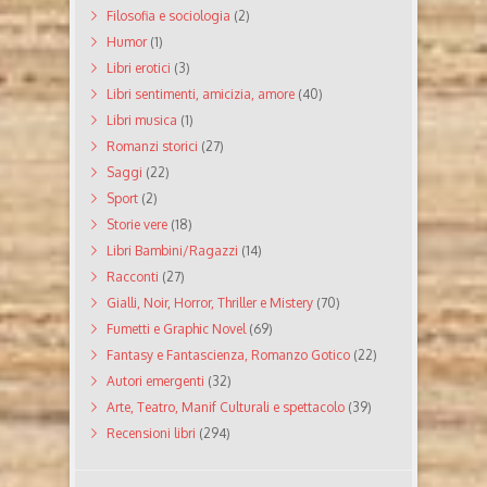
Filosofia e sociologia
(2)
Humor
(1)
Libri erotici
(3)
Libri sentimenti, amicizia, amore
(40)
Libri musica
(1)
Romanzi storici
(27)
Saggi
(22)
Sport
(2)
Storie vere
(18)
Libri Bambini/Ragazzi
(14)
Racconti
(27)
Gialli, Noir, Horror, Thriller e Mistery
(70)
Fumetti e Graphic Novel
(69)
Fantasy e Fantascienza, Romanzo Gotico
(22)
Autori emergenti
(32)
Arte, Teatro, Manif Culturali e spettacolo
(39)
Recensioni libri
(294)