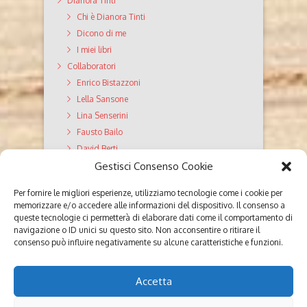
Dianora Tinti
Chi è Dianora Tinti
Dicono di me
I miei libri
Collaboratori
Enrico Bistazzoni
Lella Sansone
Lina Senserini
Fausto Bailo
David Berti
Gestisci Consenso Cookie
GiroDiVite Servizi editoriali
Valutazione Testi
Per fornire le migliori esperienze, utilizziamo tecnologie come i cookie per
Editing
memorizzare e/o accedere alle informazioni del dispositivo. Il consenso a
Correzione di bozze
queste tecnologie ci permetterà di elaborare dati come il comportamento di
navigazione o ID unici su questo sito. Non acconsentire o ritirare il
Ghostwriting
consenso può influire negativamente su alcune caratteristiche e funzioni.
Poesie
Parola ai lettori
Accetta
Contatti