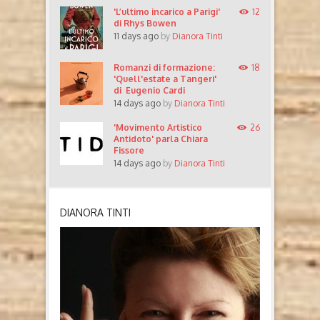
'L’ultimo incarico a Parigi'
12
di Rhys Bowen
11 days ago
by
Dianora Tinti
Romanzi di formazione:
18
'Quell'estate a Tangeri'
di Eugenio Cardi
14 days ago
by
Dianora Tinti
'Movimento Artistico
26
Antidoto' parla Chiara
Fissore
14 days ago
by
Dianora Tinti
DIANORA TINTI