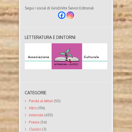
Segui i social di GiroDiVite Servizi Editoriali
LETTERATURA E DINTORNI
CATEGORIE
Parola ai lettori
(50)
Altro
(196)
Interviste
(430)
Poesia
(56)
Classici
(3)