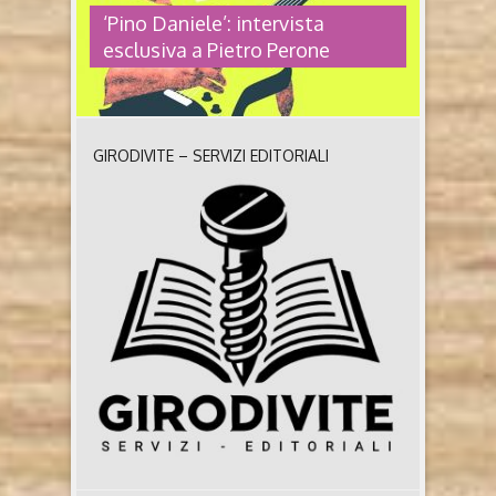
‘Pino Daniele’: intervista
esclusiva a Pietro Perone
GIRODIVITE – SERVIZI EDITORIALI
‘PINO DANIELE’: INTERVISTA
ESCLUSIVA A PIETRO PERONE
Pino Daniele. Napoli e l’anima della musica, dal
Mascalzone latino a Giogiò di Pietro Perone (San
Paolo edizioni, 2024) A dieci anni dalla sua
scomparsa, Pino Daniele rimane un simbolo
intramontabile per più generazioni. Erano i primi
giorni del gennaio 2015 quando il musicista ci
lasciò improvvisamente, a nemmeno sessant’anni, in
seguito ad una letale ..