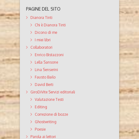
PAGINE DEL SITO
Dianora Tinti
Chi è Dianora Tinti
Dicono di me
I miei libri
Collaboratori
Enrico Bistazzoni
Lella Sansone
Lina Senserini
Fausto Bailo
David Berti
GiroDiVite Servizi editoriali
Valutazione Testi
Editing
Correzione di bozze
Ghostwriting
Poesie
Parola ai lettori