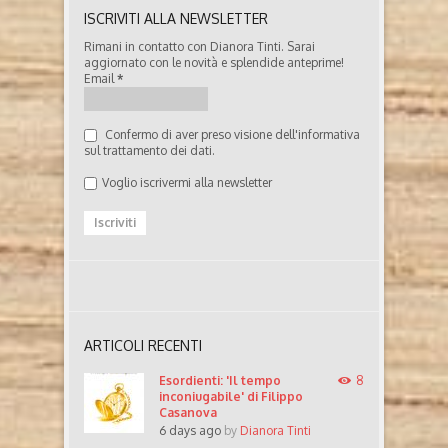
ISCRIVITI ALLA NEWSLETTER
Rimani in contatto con Dianora Tinti. Sarai
aggiornato con le novità e splendide anteprime!
Email
*
Confermo di aver preso visione dell'informativa
sul trattamento dei dati.
Voglio iscrivermi alla newsletter
ARTICOLI RECENTI
Esordienti: 'Il tempo
8
inconiugabile' di Filippo
Casanova
6 days ago
by
Dianora Tinti