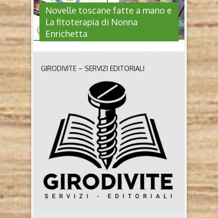
Novelle toscane fatte a mano e
La fitoterapia di Nonna
Enrichetta
GIRODIVITE – SERVIZI EDITORIALI
NOVELLE TOSCANE FATTE A
MANO E LA FITOTERAPIA DI
NONNA ENRICHETTA
Novelle toscane fatte a mano La fitoterapia di
Nonna Enrichetta di Mariella Groppi e Antonella
Sabatini (Moroni editore) Chi sono Mariella Groppi
e Antonella Sabatini Insegnanti elementari,
appassionate ricercatrici di tradizioni popolari:
gastronomia come valorizzazione dei sapori perduti,
racconti e memorie, erbe e piante. Insieme hanno
pubblicati numerosi libri come La fitoterapia di
nonna ..