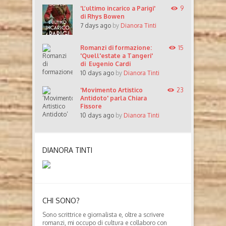
'L’ultimo incarico a Parigi'
9
di Rhys Bowen
7 days ago
by
Dianora Tinti
Romanzi di formazione:
15
'Quell'estate a Tangeri'
di Eugenio Cardi
10 days ago
by
Dianora Tinti
'Movimento Artistico
23
Antidoto' parla Chiara
Fissore
10 days ago
by
Dianora Tinti
DIANORA TINTI
CHI SONO?
Sono scrittrice e giornalista e, oltre a scrivere
romanzi, mi occupo di cultura e collaboro con