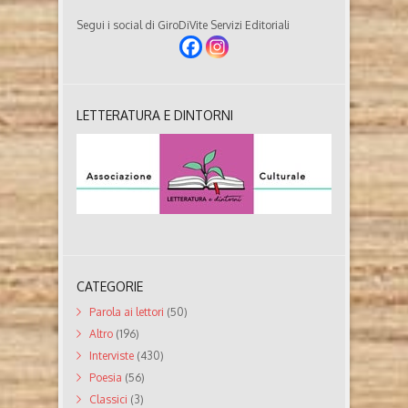
Segui i social di GiroDiVite Servizi Editoriali
LETTERATURA E DINTORNI
CATEGORIE
Parola ai lettori
(50)
Altro
(196)
Interviste
(430)
Poesia
(56)
Classici
(3)